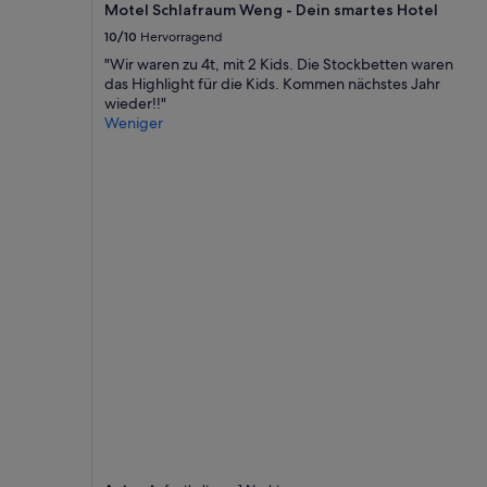
r
Motel Schlafraum Weng - Dein smartes Hotel
e
können
b
n
zusätzliche
10/10
Hervorragend
u
d
Bedingungen
c
"Wir waren zu 4t, mit 2 Kids. Die Stockbetten waren
a
gelten.
h
das Highlight für die Kids. Kommen nächstes Jahr
s
e
wieder!!"
H
n
Weniger
i
u
g
n
h
d
l
f
i
r
g
e
h
u
t
e
f
n
ü
u
r
n
d
s
i
a
e
u
K
f
i
e
d
i
s
n
.