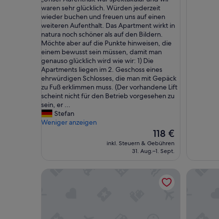
10,
10,
U
waren sehr glücklich. Würden jederzeit
Außergewöhnlich,
Wunderb
n
wieder buchen und freuen uns auf einen
(1
(97
s
weiteren Aufenthalt. Das Apartment wirkt in
Bewertung)
Bewertu
e
natura noch schöner als auf den Bildern.
r
Möchte aber auf die Punkte hinweisen, die
A
einem bewusst sein müssen, damit man
u
genauso glücklich wird wie wir: 1) Die
f
Apartments liegen im 2. Geschoss eines
e
ehrwürdigen Schlosses, die man mit Gepäck
n
zu Fuß erklimmen muss. (Der vorhandene Lift
t
scheint nicht für den Betrieb vorgesehen zu
h
sein, er ...
a
Stefan
l
Weniger anzeigen
t
Der
118 €
w
Preis
inkl. Steuern & Gebühren
a
beträgt
31. Aug.–1. Sept.
r
118 €
s
Schnatterhof
Motel Sc
p
e
k
t
a
k