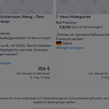
hlafraum Weng - Dein smartes Hotel
Haus Hildegunde
 Schlafraum Weng - Dein
7. Haus Hildegunde
Hotel
Bad Fuessing
7.6
7,6/10
Gut
(22 Bewertungen)
von
nnkreis
„
„Zimmer ok, Gemeinschaftsdusche 
10,
ft
Außergewöhnlich
(14 Bewertungen)
Z
Frühstück perfekt “
Gut,
i
Albert
(22
 zu 4t, mit 2 Kids. Die Stockbetten
m
Weniger anzeigen
Bewertungen)
Highlight für die Kids. Kommen
wöhnlich,
m
ahr wieder!!“
e
ngen)
r
nzeigen
o
Der
106 €
k
Preis
inkl. Steuern & Gebühren
,
inkl. Steuern 
beträgt
8. Aug.–9. Aug.
9. Au
G
106 €
e
m
e
i
24 Stunden für einen Aufenthalt mit 1 Übernachtung von 2 Erwachsenen gefunden wu
n
zusätzliche Bedingungen gelten.
s
c