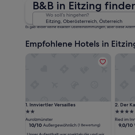
4. Sep. - 6. Sep.
B&B in Eitzing finde
Wo soll’s hingehen?
Es gab leider keine exakten Übereinstimmungen, aber diese Altern
Empfohlene Hotels in Eitzin
Innviertler Versailles
Der Kais
Innviertler Versailles
Der Kais
1. Innviertler Versailles
2. Der K
2.0-
4.0-
Sterne-
Sterne-
Aurolzmünster
Ried im In
Unterkunft
Unterkun
10.0
9.0
10/10
9,0/10
Außergewöhnlich
(1 Bewertung)
von
von
„
„Unser Aufenthalt war spektakulär und wir