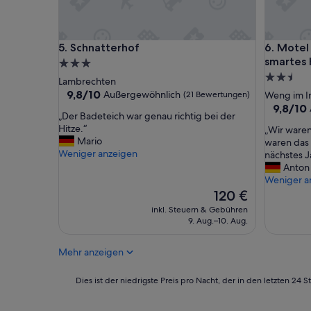
u
l
ä
Schnatterhof
Motel Sc
5. Schnatterhof
6. Motel
r
smartes 
u
3.0-
n
2.5-
Sterne-
Lambrechten
d
Sterne-
Unterkunft
9.8
9,8/10
Außergewöhnlich
(21 Bewertungen)
Weng im I
w
von
Unterkun
9.8
9,8/10
i
„
„Der Badeteich war genau richtig bei der
10,
von
r
D
Hitze.“
„
„Wir waren
Außergewöhnlich,
10,
w
e
Mario
W
waren das 
(21
Außerge
a
r
Weniger anzeigen
i
nächstes J
Bewertungen)
(14
r
B
r
Anton
Bewertu
e
a
w
Weniger a
n
d
a
Der
120 €
s
e
r
Preis
inkl. Steuern & Gebühren
e
t
e
beträgt
9. Aug.–10. Aug.
h
e
n
120 €
r
i
z
g
Mehr anzeigen
c
u
l
h
4
ü
w
t
Dies
Dies ist der niedrigste Preis pro Nacht, der in den letzten 
c
a
,
ist
k
r
m
der