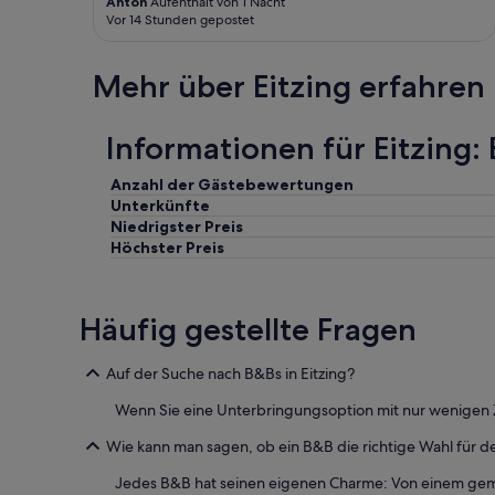
Anton
Aufenthalt von 1 Nacht
e
K
Vor 14 Stunden gepostet
n
o
w
m
e
m
Mehr über Eitzing erfahren
i
e
t
n
e
n
Informationen für Eitzing:
r
ä
e
c
Anzahl der Gästebewertungen
n
h
A
Unterkünfte
s
u
Niedrigster Preis
t
f
Höchster Preis
e
e
s
n
J
t
a
Häufig gestellte Fragen
h
h
a
r
l
w
Auf der Suche nach B&Bs in Eitzing?
t
i
.
Wenn Sie eine Unterbringungsoption mit nur wenigen Zi
e
D
d
a
Wie kann man sagen, ob ein B&B die richtige Wahl für d
e
s
r
Jedes B&B hat seinen eigenen Charme: Von einem gemüt
A
!