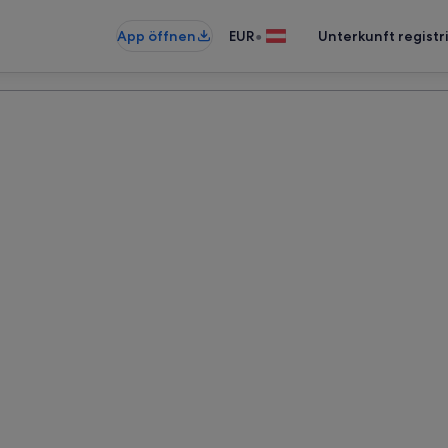
•
App öffnen
EUR
Unterkunft registr