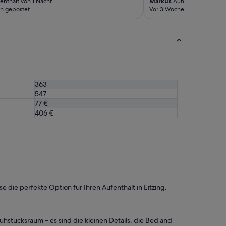
enthalt von 1 Nacht
Markus
Aufenthalt von 2 N
u
n gepostet
Vor 3 Wochen gepostet
n
d
f
ü
r
e
i
n
363
D
r
547
e
77 €
i
406 €
-
S
t
e
r
n
e
-
die perfekte Option für Ihren Aufenthalt in Eitzing.
H
a
u
stücksraum – es sind die kleinen Details, die Bed and
s