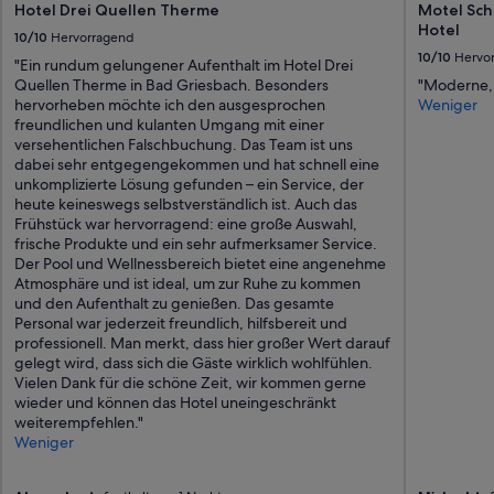
k
Hotel Drei Quellen Therme
Motel Sch
p
Hotel
10/10
Hervorragend
e
10/10
Hervo
r
"Ein rundum gelungener Aufenthalt im Hotel Drei
f
Quellen Therme in Bad Griesbach. Besonders
"Moderne, 
e
hervorheben möchte ich den ausgesprochen
Weniger
k
freundlichen und kulanten Umgang mit einer
t
versehentlichen Falschbuchung. Das Team ist uns
“
dabei sehr entgegengekommen und hat schnell eine
unkomplizierte Lösung gefunden – ein Service, der
heute keineswegs selbstverständlich ist. Auch das
Frühstück war hervorragend: eine große Auswahl,
frische Produkte und ein sehr aufmerksamer Service.
Der Pool und Wellnessbereich bietet eine angenehme
Atmosphäre und ist ideal, um zur Ruhe zu kommen
und den Aufenthalt zu genießen. Das gesamte
Personal war jederzeit freundlich, hilfsbereit und
professionell. Man merkt, dass hier großer Wert darauf
gelegt wird, dass sich die Gäste wirklich wohlfühlen.
Vielen Dank für die schöne Zeit, wir kommen gerne
wieder und können das Hotel uneingeschränkt
weiterempfehlen."
Weniger