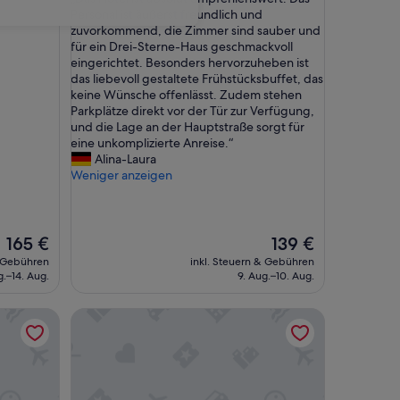
10,
D
Personal ist äußerst freundlich und
Außergewöhnlich,
a
zuvorkommend, die Zimmer sind sauber und
(3
s
für ein Drei-Sterne-Haus geschmackvoll
Bewertungen)
H
eingerichtet. Besonders hervorzuheben ist
o
das liebevoll gestaltete Frühstücksbuffet, das
t
keine Wünsche offenlässt. Zudem stehen
e
Parkplätze direkt vor der Tür zur Verfügung,
l
und die Lage an der Hauptstraße sorgt für
i
eine unkomplizierte Anreise.“
s
Alina-Laura
t
Weniger anzeigen
a
b
s
o
Der
Der
165 €
139 €
l
Preis
Preis
& Gebühren
inkl. Steuern & Gebühren
u
beträgt
beträgt
g.–14. Aug.
9. Aug.–10. Aug.
t
165 €
139 €
e
Hotel garni Bellevue
m
p
f
e
h
l