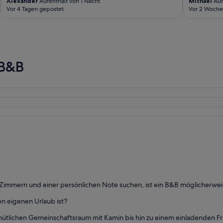
Alexander
Aufenthalt von 1 Nacht
Michael
Auf
Vor 4 Tagen gepostet
Vor 2 Woche
 B&B
mmern und einer persönlichen Note suchen, ist ein B&B möglicherweise 
en eigenen Urlaub ist?
lichen Gemeinschaftsraum mit Kamin bis hin zu einem einladenden Früh