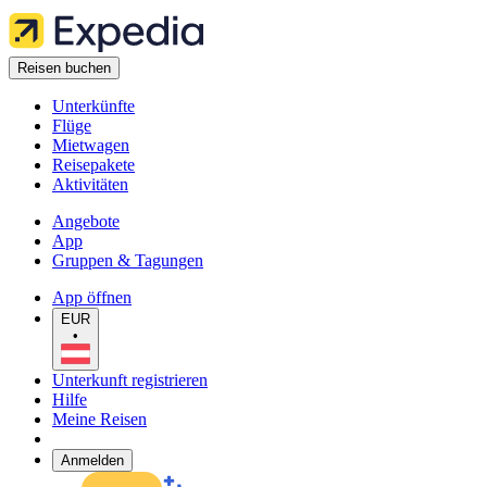
Reisen buchen
Unterkünfte
Flüge
Mietwagen
Reisepakete
Aktivitäten
Angebote
App
Gruppen & Tagungen
App öffnen
EUR
•
Unterkunft registrieren
Hilfe
Meine Reisen
Anmelden