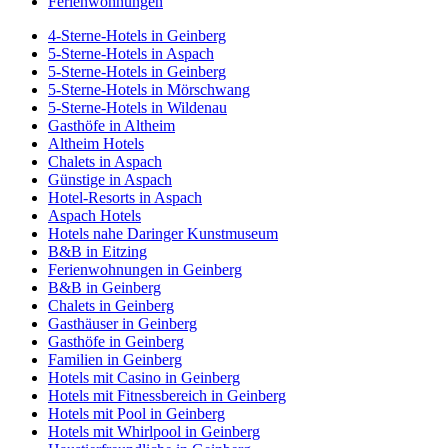
Ferienwohnungen
4-Sterne-Hotels in Geinberg
5-Sterne-Hotels in Aspach
5-Sterne-Hotels in Geinberg
5-Sterne-Hotels in Mörschwang
5-Sterne-Hotels in Wildenau
Gasthöfe in Altheim
Altheim Hotels
Chalets in Aspach
Günstige in Aspach
Hotel-Resorts in Aspach
Aspach Hotels
Hotels nahe Daringer Kunstmuseum
B&B in Eitzing
Ferienwohnungen in Geinberg
B&B in Geinberg
Chalets in Geinberg
Gasthäuser in Geinberg
Gasthöfe in Geinberg
Familien in Geinberg
Hotels mit Casino in Geinberg
Hotels mit Fitnessbereich in Geinberg
Hotels mit Pool in Geinberg
Hotels mit Whirlpool in Geinberg