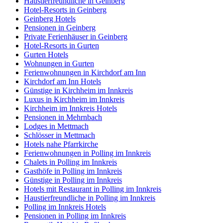
Haustierfreundliche in Geinberg
Hotel-Resorts in Geinberg
Geinberg Hotels
Pensionen in Geinberg
Private Ferienhäuser in Geinberg
Hotel-Resorts in Gurten
Gurten Hotels
Wohnungen in Gurten
Ferienwohnungen in Kirchdorf am Inn
Kirchdorf am Inn Hotels
Günstige in Kirchheim im Innkreis
Luxus in Kirchheim im Innkreis
Kirchheim im Innkreis Hotels
Pensionen in Mehrnbach
Lodges in Mettmach
Schlösser in Mettmach
Hotels nahe Pfarrkirche
Ferienwohnungen in Polling im Innkreis
Chalets in Polling im Innkreis
Gasthöfe in Polling im Innkreis
Günstige in Polling im Innkreis
Hotels mit Restaurant in Polling im Innkreis
Haustierfreundliche in Polling im Innkreis
Polling im Innkreis Hotels
Pensionen in Polling im Innkreis