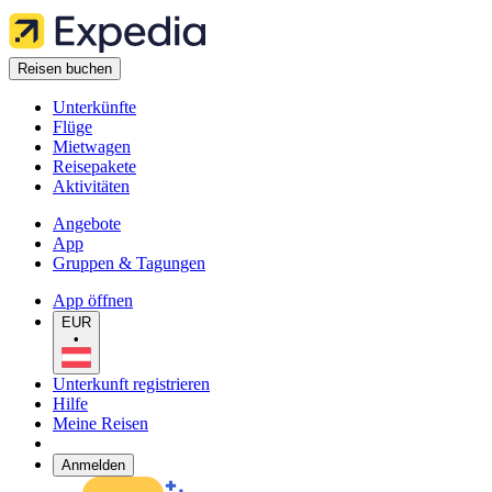
Reisen buchen
Unterkünfte
Flüge
Mietwagen
Reisepakete
Aktivitäten
Angebote
App
Gruppen & Tagungen
App öffnen
EUR
•
Unterkunft registrieren
Hilfe
Meine Reisen
Anmelden