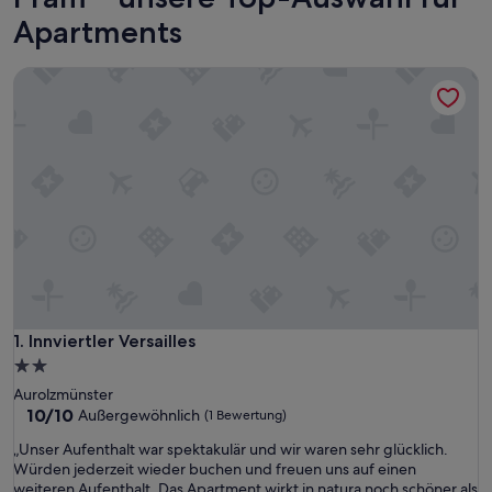
Apartments
Innviertler Versailles
Innviertler Versailles
1. Innviertler Versailles
2.0-
Sterne-
Aurolzmünster
Unterkunft
10.0
10/10
Außergewöhnlich
(1 Bewertung)
von
„
„Unser Aufenthalt war spektakulär und wir waren sehr glücklich.
10,
U
Würden jederzeit wieder buchen und freuen uns auf einen
Außergewöhnlich,
n
weiteren Aufenthalt. Das Apartment wirkt in natura noch schöner als
(1