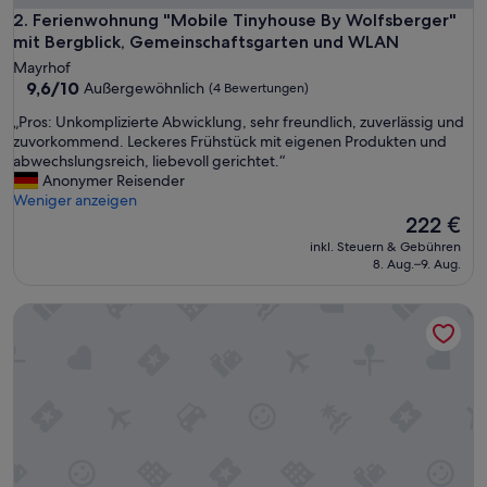
ä
Ferienwohnung "Mobile Tinyhouse By Wolfsberger" mit Be
2. Ferienwohnung "Mobile Tinyhouse By Wolfsberger"
r
mit Bergblick, Gemeinschaftsgarten und WLAN
u
Mayrhof
n
9.6
9,6/10
Außergewöhnlich
(4 Bewertungen)
d
von
w
„
„Pros: Unkomplizierte Abwicklung, sehr freundlich, zuverlässig und
10,
i
P
zuvorkommend. Leckeres Frühstück mit eigenen Produkten und
Außergewöhnlich,
r
r
abwechslungsreich, liebevoll gerichtet.“
(4
w
o
Anonymer Reisender
Bewertungen)
a
s
Weniger anzeigen
r
:
Der
222 €
e
U
Preis
inkl. Steuern & Gebühren
n
n
beträgt
8. Aug.–9. Aug.
s
k
222 €
e
o
h
TOP 1 Modernes Studio nahe der Therme Bad Schallerbach
m
r
p
g
l
l
i
ü
z
c
i
k
e
l
r
i
t
c