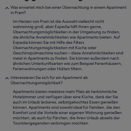
l
h
h
a
Was erwartet mich bei einer Übernachtung in einem Apartment
t
t
p
in Pram?
e
e
p
a
t
Im Herzen von Pram ist die Auswahl vielleicht nicht
t
b
.
wahnsinnig groß, aber Expedia hilft Ihnen gerne,
e
e
“
Übernachtungsmöglichkeiten in der Umgebung zu finden,
e
r
die ähnliche Annehmlichkeiten wie Apartments bieten. Auf
i
a
Expedia können Sie mit Hilfe des Filters
n
u
Übernachtungsmöglichkeiten mit Küche oder
f
f
Geschirrspülmaschine suchen – diese Annehmlichkeiten sind
a
d
meist in Apartments zu finden. Sie können außerdem nach
c
i
ähnlichen Unterkunftsarten wie zum Beispiel Ferienhäusern,
h
e
Ferienwohnungen oder Hütten filtern.
p
P
e
u
Interessieren Sie sich für ein Apartment als
r
n
Übernachtungsmöglichkeit?
f
k
e
Apartments bieten meistens mehr Platz als herkömmliche
t
k
Hotelzimmer und verfügen über eine Küche, dank der Sie
e
t
auch im Urlaub leckeres, selbstgekochtes Essen genießen
h
!
können. Apartments sind sowohl ideal für Familien, die den
i
i
Komfort und die Vorteile einer eigenen Wohnung genießen
n
c
möchten, als auch für Pärchen, die ihren Urlaub abseits der
w
h
Touristengegenden verbringen möchten.
e
k
i