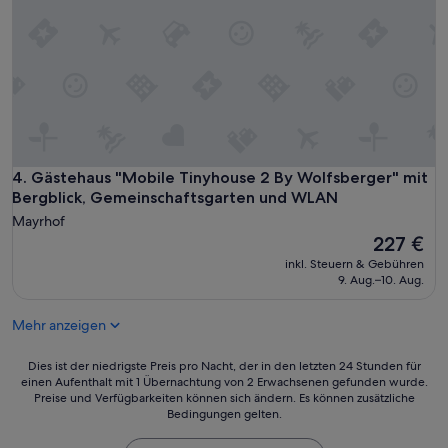
u
h
t
c
,
e
h
z
i
e
u
n
n
v
f
u
e
a
n
r
c
d
l
h
f
ä
t
r
s
o
Gästehaus "Mobile Tinyhouse 2 By Wolfsberger" mit Bergb
4. Gästehaus "Mobile Tinyhouse 2 By Wolfsberger" mit
e
s
p
Bergblick, Gemeinschaftsgarten und WLAN
u
i
!
e
Mayrhof
g
m
n
Der
u
227 €
o
u
Preis
n
d
inkl. Steuern & Gebühren
n
beträgt
d
9. Aug.–10. Aug.
e
s
227 €
z
r
a
u
n
Mehr anzeigen
u
v
u
f
o
n
e
Dies
r
Dies ist der niedrigste Preis pro Nacht, der in den letzten 24 Stunden für
d
i
einen Aufenthalt mit 1 Übernachtung von 2 Erwachsenen gefunden wurde.
ist
k
s
n
Preise und Verfügbarkeiten können sich ändern. Es können zusätzliche
der
o
c
Bedingungen gelten.
e
niedrigste
m
h
n
Preis
m
ö