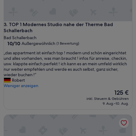
e
h
A
.
b
W
w
ü
i
TOP 1 Modernes Studio nahe der Therme Bad Schallerbach
3. TOP 1 Modernes Studio nahe der Therme Bad
r
c
Schallerbach
d
k
Bad Schallerbach
e
l
10.0
10/10
Außergewöhnlich
n
(1 Bewertung)
u
von
j
n
„
„das appartment ist einfach top ! modern und schön eingerichtet
10,
e
g
d
und alles vorhanden, was man braucht ! infos für anreise, checkin,
Außergewöhnlich,
d
,
a
usw. klappte einfach perfekt ! ich kann es an mein umfeld wirklich
(1
e
s
s
nur weiter empfehlen und werde es auch selbst, ganz sicher,
Bewertung)
r
e
a
wieder buchen !“
z
h
p
Robert
e
r
p
Weniger anzeigen
i
f
a
Der
125 €
t
r
r
Preis
w
inkl. Steuern & Gebühren
e
t
beträgt
i
9. Aug.–10. Aug.
u
m
125 €
e
n
e
d
d
Gästehaus "Mobile Tinyhouse 2 By Wolfsberger" mit Bergb
n
e
l
t
r
i
i
b
c
s