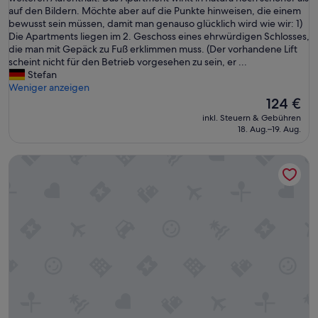
s
auf den Bildern. Möchte aber auf die Punkte hinweisen, die einem
Bewertung)
e
bewusst sein müssen, damit man genauso glücklich wird wie wir: 1)
r
Die Apartments liegen im 2. Geschoss eines ehrwürdigen Schlosses,
A
die man mit Gepäck zu Fuß erklimmen muss. (Der vorhandene Lift
u
scheint nicht für den Betrieb vorgesehen zu sein, er ...
f
Stefan
e
Weniger anzeigen
n
Der
124 €
t
Preis
inkl. Steuern & Gebühren
h
beträgt
18. Aug.–19. Aug.
a
124 €
l
Ferienwohnung "Mobile Tinyhouse By Wolfsberger" mit Be
t
w
a
r
s
p
e
k
t
a
k
u
l