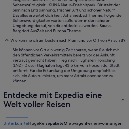
n
s
Sehenswürdigkeit: IKUNA Natur-Erlebnispark. Dir steht der
u
s
Sinn nach Entspannung, frischer Luft und schöner Natur?
r
e
Das alles erwartet dich hier: Johannesbad Therme. Folgende
w
n
Sehenswürdigkeiten warten außerdem in der näheren
e
,
Umgebung darauf, von dir entdeckt zu werden: Sauna-
i
d
Bergdorf AusZeit und Europa Therme.
t
a
e
m
Wie komme ich am besten nach Pram und vor Ort von A nach B?
r
i
e
Sie können vor Ort ein wenig Zeit sparen, wenn Sie sich mit
t
m
den öffentlichen Verkehrsmitteln bereits vor der Ankunft
m
p
vertraut gemacht haben. Flieg nach Flughafen Hörsching
a
f
(LNZ). Dieser Flughafen liegt 43,5 km vom Herzen der Stadt
n
e
entfernt. Für die Erkundung der Umgebung empfiehlt es
g
h
sich, ein Auto zu mieten, um mehr Attraktionen sehen zu
e
l
können.
n
e
a
n
u
Entdecke mit Expedia eine
u
s
n
Welt voller Reisen
o
d
g
w
l
e
ü
r
c
Unterkünfte
Flüge
Reisepakete
Mietwagen
Ferienwohnungen
d
k