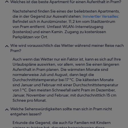
a
Welches ist das beste Apartment für einen Aufenthalt in Pram?
s
n
e
Nachstehend finden Sie eines der beliebtesten Apartments,
n
n
die in der Gegend zur Auswahl stehen:
Innviertler Versailles
:
e
,
Befindet sich in Aurolzmünster, 11,2 km vom Stadtzentrum
s
d
von Pram entfernt. Umfasst WLAN-Internetzugang
a
i
(kostenlos) und einen Kamin. Zugang zu kostenlosen
n
e
Parkplätzen vor Ort.
m
e
e
i
Wie wird voraussichtlich das Wetter während meiner Reise nach
i
n
Pram?
n
e
u
Auch wenn das Wetter nur ein Faktor ist, kann es sich auf Ihre
m
m
Urlaubspläne auswirken, vor allem, wenn Sie einen längeren
b
f
Aufenthalt in Pram planen. Die wärmsten Monate sind
e
e
normalerweise Juli und August, dann liegt die
w
l
Durchschnittstemperatur bei 17 °C. Die kältesten Monate
u
d
sind Januar und Februar mit einer Durchschnittstemperatur
s
w
von 1 °C. Den meisten Schneefall sieht Pram im Dezember,
s
i
Januar, November und Februar, mit durchschnittlich 15 cm
t
r
Schnee pro Monat.
s
k
e
Welche Sehenswürdigkeiten sollte man sich in Pram nicht
l
i
entgehen lassen?
i
n
c
m
Erkunde die Gegend, die auch für Familien mit Kindern
h
ü
einiges zu bieten hat, darunter beispielsweise diese