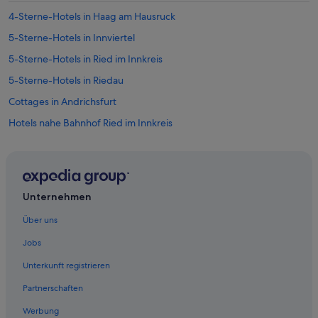
e
l
4-Sterne-Hotels in Haag am Hausruck
e
i
s
c
5-Sterne-Hotels in Innviertel
a
h
u
5-Sterne-Hotels in Ried im Innkreis
w
c
i
5-Sterne-Hotels in Riedau
h
r
s
d
Cottages in Andrichsfurt
e
w
l
Hotels nahe Bahnhof Ried im Innkreis
i
b
e
Pensionen in Bezirk Ried im Innkreis
s
w
t
i
Private Ferienhäuser in Bezirk Ried im Innkreis
,
r
g
Villen in Bezirk Ried im Innkreis
:
Unternehmen
a
1
Hostels in Dorf an der Pram
n
)
Über uns
z
D
Günstige in Dorf an der Pram
s
i
Jobs
i
Ferienwohnungen in Geboltskirchen
e
c
Unterkunft registrieren
A
Hotels mit Pool in Geboltskirchen
h
p
e
Partnerschaften
a
Geboltskirchen Hotels
r
r
Werbung
,
Geiersberg Hotels
t