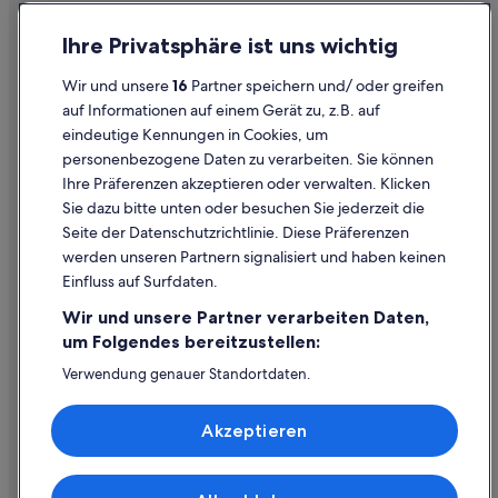
i
n
Ferienwohnungen in Peterskirchen
Einreisebestimmungen
e
Ihre Privatsphäre ist uns wichtig
s
B&B in Pram
Datenschutzerklärung
e
Wir und unsere
16
Partner speichern und/ oder greifen
Cottages in Pram
Cookie-Erklärung
h
auf Informationen auf einem Gerät zu, z.B. auf
r
Villen in Pram
eindeutige Kennungen in Cookies, um
Rechtliche Hinweise/Kontakt
w
personenbezogene Daten zu verarbeiten. Sie können
ü
Ferienwohnungen in Ried im Innkreis
Inhaltsrichtlinien und Melden von Inhalten
r
Ihre Präferenzen akzeptieren oder verwalten. Klicken
B&B in Ried im Innkreis
d
Sie dazu bitte unten oder besuchen Sie jederzeit die
i
Hilfe
Cottages in Ried im Innkreis
Seite der Datenschutzrichtlinie. Diese Präferenzen
g
werden unseren Partnern signalisiert und haben keinen
e
Business in Ried im Innkreis
Hilfe
Einfluss auf Surfdaten.
n
Hotels mit Casino in Ried im Innkreis
Buchung ändern oder stornieren
S
Wir und unsere Partner verarbeiten Daten,
c
Hotels mit Fitnessbereich in Ried im Innkreis
Rückerstattungsprozess und Zeitrahmen
um Folgendes bereitzustellen:
h
l
Hotels mit Parkplatz in Ried im Innkreis
Buchen Sie einen Flug mit einer Gutschrift bei der Fluggesellschaft
Verwendung genauer Standortdaten.
o
Endgeräteeigenschaften zur Identifikation aktiv abfragen.
Hotels mit Pool in Ried im Innkreis
s
Internationale Reisedokumente
Speichern von oder Zugriff auf Informationen auf einem
s
Hotels mit Sauna in Ried im Innkreis
Akzeptieren
Endgerät. Personalisierte Werbung und Inhalte, Messung
e
von Werbeleistung und der Performance von Inhalten,
s
Haustierfreundliche in Ried im Innkreis
Zielgruppenforschung sowie Entwicklung und
,
Verbesserung von Angeboten.
Hotels mit Wellnessbereich in Ried im Innkreis