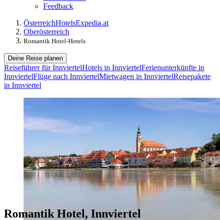
Feedback
Österreich
Hotels
Expedia.at
Oberösterreich
Romantik Hotel-Hotels
Deine Reise planen
Reiseführer für Innviertel
Hotels in Innviertel
Ferienunterkünfte in
Innviertel
Flüge nach Innviertel
Mietwagen in Innviertel
Reisepakete
in Innviertel
Romantik Hotel, Innviertel