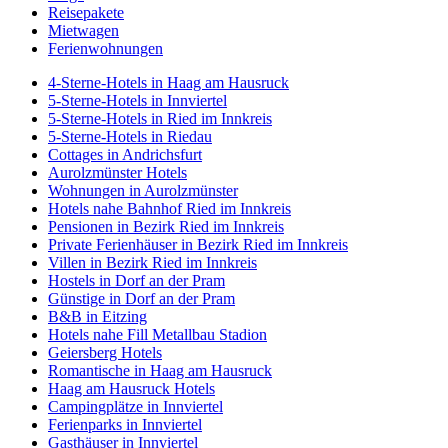
Reisepakete
Mietwagen
Ferienwohnungen
4-Sterne-Hotels in Haag am Hausruck
5-Sterne-Hotels in Innviertel
5-Sterne-Hotels in Ried im Innkreis
5-Sterne-Hotels in Riedau
Cottages in Andrichsfurt
Aurolzmünster Hotels
Wohnungen in Aurolzmünster
Hotels nahe Bahnhof Ried im Innkreis
Pensionen in Bezirk Ried im Innkreis
Private Ferienhäuser in Bezirk Ried im Innkreis
Villen in Bezirk Ried im Innkreis
Hostels in Dorf an der Pram
Günstige in Dorf an der Pram
B&B in Eitzing
Hotels nahe Fill Metallbau Stadion
Geiersberg Hotels
Romantische in Haag am Hausruck
Haag am Hausruck Hotels
Campingplätze in Innviertel
Ferienparks in Innviertel
Gasthäuser in Innviertel