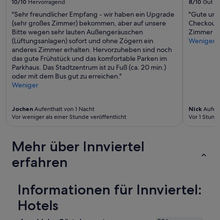
r
10/10
Hervorragend
8/10
Gut
ä
C
g
n
"Sehr freundlicher Empfang - wir haben ein Upgrade
"Gute und
o
u
d
(sehr großes Zimmer) bekommen, aber auf unsere
Checkout 
u
t
e
Bitte wegen sehr lauten Außengeräuschen
Zimmer wa
t
g
r
(Lüftungsanlagen) sofort und ohne Zögern ein
Weniger
s
e
t
anderes Zimmer erhalten. Hervorzuheben sind noch
i
h
.
das gute Frühstück und das komfortable Parken im
d
e
D
Parkhaus. Das Stadtzentrum ist zu Fuß (ca. 20 min.)
e
i
a
oder mit dem Bus gut zu erreichen."
.
z
s
Weniger
O
t
s
u
u
i
t
n
Jochen
Aufenthalt von 1 Nacht
Nick
Aufent
e
o
d
Vor weniger als einer Stunde veröffentlicht
Vor 1 Stund
h
f
r
t
h
u
m
o
h
Mehr über Innviertel
a
u
i
n
r
erfahren
g
l
s
.
e
c
P
i
h
Informationen für Innviertel:
e
d
e
r
e
c
Hotels
f
r
k
e
a
i