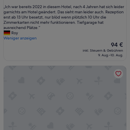
,
von
I
„
„Ich war bereits 2022 in diesem Hotel, nach 4 Jahren hat sich leider
r
10,
m
I
garnichts am Hotel geändert. Das sieht man leider auch. Rezeption
o
Hervorragend,
Z
c
erst ab 13 Uhr besetzt, nur blöd wenn plötzlich 10 Uhr die
o
(185
i
h
Zimmerkarten nicht mehr funktionieren. Tiefgarage hat
m
Bewertungen)
m
w
ausreichend Plätze.“
s
m
a
Roy
w
e
r
Weniger anzeigen
e
r
b
Der
94 €
r
w
e
Preis
e
a
inkl. Steuern & Gebühren
r
beträgt
c
9. Aug.–10. Aug.
r
e
94 €
l
e
i
e
s
DORMERO PaHo Wels
t
a
e
s
n
t
2
,
w
0
w
a
2
i
s
2
t
z
i
h
u
n
a
w
d
b
a
i
i
r
e
t
m
s
o
,