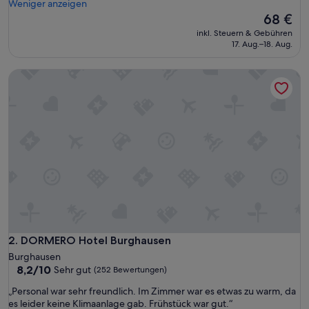
d
Weniger anzeigen
e
Der
68 €
r
Preis
inkl. Steuern & Gebühren
i
beträgt
17. Aug.–18. Aug.
n
68 €
g
DORMERO Hotel Burghausen
t
h
e
p
r
i
c
e
,
i
t
w
a
s
DORMERO Hotel Burghausen
2. DORMERO Hotel Burghausen
a
Burghausen
n
8.2
8,2/10
Sehr gut
(252 Bewertungen)
e
von
x
„
„Personal war sehr freundlich. Im Zimmer war es etwas zu warm, da
10,
c
P
es leider keine Klimaanlage gab. Frühstück war gut.“
Sehr