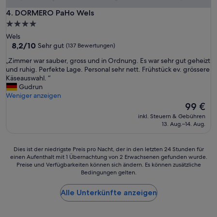
e
f
d
m
DORMERO PaHo Wels
4. DORMERO PaHo Wels
w
a
H
e
e
4.0-
o
a
s
Sterne-
Wels
t
r
l
Unterkunft
8.2
8,2/10
Sehr gut
(137 Bewertungen)
e
a
e
von
l
n
i
„
„Zimmer war sauber, gross und in Ordnung. Es war sehr gut geheizt
10,
,
d
d
Z
und ruhig. Perfekte Lage. Personal sehr nett. Frühstück ev. grössere
Sehr
n
t
e
i
Käseauswahl. “
gut,
a
e
r
m
Gudrun
(137
c
a
k
m
Weniger anzeigen
Bewertungen)
h
r
e
e
Der
99 €
4
b
i
r
Preis
J
inkl. Steuern & Gebühren
u
n
w
beträgt
13. Aug.–14. Aug.
a
t
e
a
99 €
h
n
K
r
r
o
l
s
Dies
Dies ist der niedrigste Preis pro Nacht, der in den letzten 24 Stunden für
e
t
i
a
einen Aufenthalt mit 1 Übernachtung von 2 Erwachsenen gefunden wurde.
ist
n
h
m
u
Preise und Verfügbarkeiten können sich ändern. Es können zusätzliche
der
h
i
a
Bedingungen gelten.
b
niedrigste
a
n
a
e
Preis
t
g
n
r
Alle Unterkünfte anzeigen
pro
s
e
l
,
Nacht,
i
x
a
g
der
c
c
g