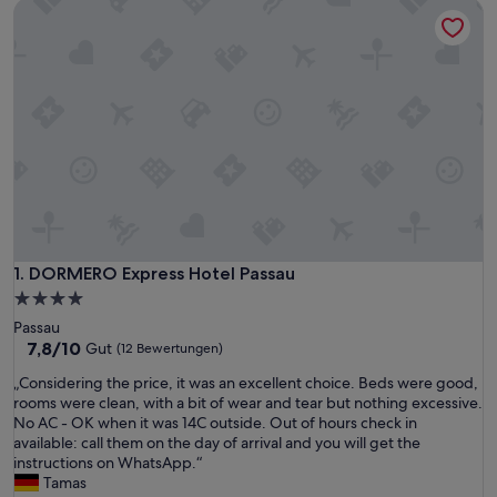
DORMERO Express Hotel Passau
DORMERO Express Hotel Passau
1. DORMERO Express Hotel Passau
4.0-
Sterne-
Passau
Unterkunft
7.8
7,8/10
Gut
(12 Bewertungen)
von
„
„Considering the price, it was an excellent choice. Beds were good,
10,
C
rooms were clean, with a bit of wear and tear but nothing excessive.
Gut,
o
No AC - OK when it was 14C outside. Out of hours check in
(12
n
available: call them on the day of arrival and you will get the
Bewertungen)
s
instructions on WhatsApp.“
i
Tamas