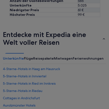
Anzahl der Gästebewertungen
586
k
u
n
t
Unterkünfte
5.025
c
a
e
Niedrigster Preis
61 €
h
v
L
Höchster Preis
99 €
.
a
a
R
i
g
e
l
e
z
a
.
Entdecke mit Expedia eine
e
b
P
p
l
e
Welt voller Reisen
t
e
r
i
:
s
o
c
o
n
a
n
Unterkünfte
Flüge
Reisepakete
Mietwagen
Ferienwohnungen
e
l
a
r
l
l
s
4-Sterne-Hotels in Haag am Hausruck
t
s
t
h
e
5-Sterne-Hotels in Innviertel
a
e
h
b
m
5-Sterne-Hotels in Ried im Innkreis
r
1
o
n
3
5-Sterne-Hotels in Riedau
n
e
U
t
t
Cottages in Andrichsfurt
h
h
t
r
e
Aurolzmünster Hotels
.
b
d