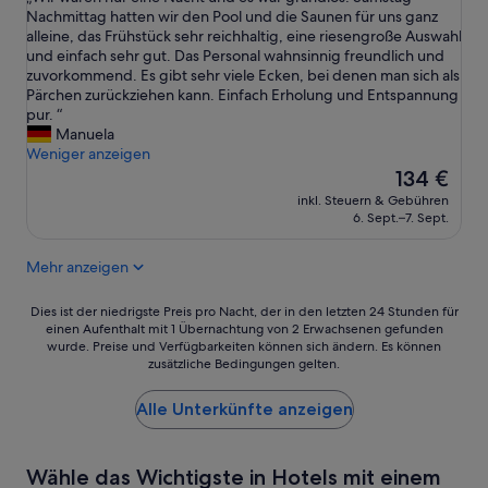
10,
c
W
Nachmittag hatten wir den Pool und die Saunen für uns ganz
Wunderbar,
h
i
alleine, das Frühstück sehr reichhaltig, eine riesengroße Auswahl
(57
t
r
und einfach sehr gut. Das Personal wahnsinnig freundlich und
Bewertungen)
g
w
zuvorkommend. Es gibt sehr viele Ecken, bei denen man sich als
e
a
Pärchen zurückziehen kann. Einfach Erholung und Entspannung
s
r
pur. “
t
e
Manuela
ö
n
Weniger anzeigen
r
n
Der
134 €
t
u
Preis
.
inkl. Steuern & Gebühren
r
beträgt
S
6. Sept.–7. Sept.
e
134 €
c
i
h
Mehr anzeigen
n
ö
e
n
N
Dies
Dies ist der niedrigste Preis pro Nacht, der in den letzten 24 Stunden für
e
a
einen Aufenthalt mit 1 Übernachtung von 2 Erwachsenen gefunden
ist
r
wurde. Preise und Verfügbarkeiten können sich ändern. Es können
c
der
W
zusätzliche Bedingungen gelten.
h
niedrigste
e
t
Preis
l
u
Alle Unterkünfte anzeigen
pro
l
n
Nacht,
n
d
der
e
e
in
s
Wähle das Wichtigste in Hotels mit einem
s