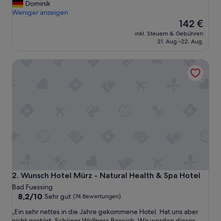
i
Dominik
(33
e
Weniger anzeigen
Bewertungen)
R
Der
142 €
u
Preis
inkl. Steuern & Gebühren
h
beträgt
21. Aug.–22. Aug.
e
142 €
u
Wunsch Hotel Mürz - Natural Health & Spa Hotel
n
d
d
a
s
A
m
b
i
e
n
t
e
Wunsch Hotel Mürz - Natural Health & Spa Hotel
2. Wunsch Hotel Mürz - Natural Health & Spa Hotel
.
Bad Fuessing
G
8.2
8,2/10
Sehr gut
(74 Bewertungen)
u
von
t
„
„Ein sehr nettes in die Jahre gekommene Hotel. Hat uns aber
10,
e
E
nicht gestört. Schöner Wellness Bereich. Wir werden dieses