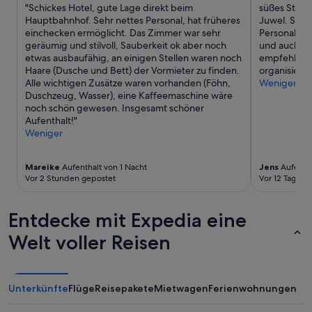
i
o
"Schickes Hotel, gute Lage direkt beim
süßes Stadth
t
t
Hauptbahnhof. Sehr nettes Personal, hat früheres
Juwel. Saub
t
e
einchecken ermöglicht. Das Zimmer war sehr
Personal. D
a
l
geräumig und stilvoll, Sauberkeit ok aber noch
und auch der
g
g
etwas ausbaufähig, an einigen Stellen waren noch
empfehlen. A
h
e
Haare (Dusche und Bett) der Vormieter zu finden.
organisiert.
a
r
Alle wichtigen Zusätze waren vorhanden (Föhn,
Weniger
t
n
Duschzeug, Wasser), eine Kaffeemaschine wäre
t
e
noch schön gewesen. Insgesamt schöner
e
w
Aufenthalt!"
n
i
Weniger
w
e
i
d
r
e
Mareike
Aufenthalt von 1 Nacht
Jens
Aufentha
d
Vor 2 Stunden gepostet
Vor 12 Tagen 
r
e
B
n
u
P
Entdecke mit Expedia eine
c
o
h
Welt voller Reisen
o
e
l
n
u
.
n
“
Unterkünfte
d
Flüge
Reisepakete
Mietwagen
Ferienwohnungen
d