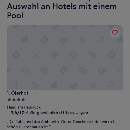
Auswahl an Hotels mit einem
Pool
Ölerhof
Ölerhof
1. Ölerhof
4.0-
Sterne-
Haag am Hausruck
Unterkunft
9.6
9,6/10
Außergewöhnlich
(33 Bewertungen)
von
„
„Die Ruhe und das Ambiente. Guter Geschmack der wirklich
10,
D
schön zu anschauen ist.“
Außergewöhnlich,