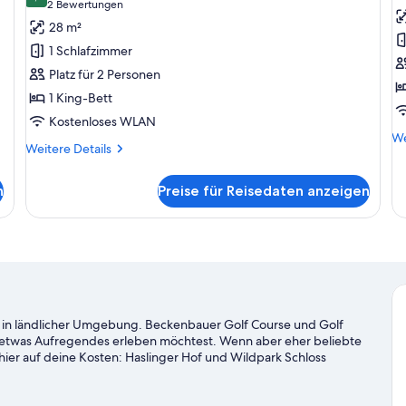
9,0 von 10
(2
2 Bewertungen
Standardzimmer
P
Bewertungen)
28 m²
anzeigen
Z
1 Schlafzimmer
a
Platz für 2 Personen
1 King-Bett
Kostenloses WLAN
We
We
Weitere
Weitere Details
De
Details
fü
für
Pr
n
Preise für Reisedaten anzeigen
Standardzimmer
Zi
gt in ländlicher Umgebung. Beckenbauer Golf Course und Golf
u etwas Aufregendes erleben möchtest. Wenn aber eher beliebte
hier auf deine Kosten: Haslinger Hof und Wildpark Schloss
ei weitere empfehlenswerte Orte für einen Abstecher. Erlebe
bare Vielfalt der Region.
Zum Reiseführer für Bad Griesbach im