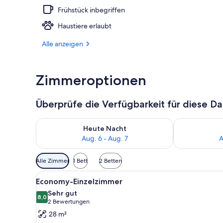
Frühstück inbegriffen
Außenbereic
Haustiere erlaubt
Alle anzeigen
Zimmeroptionen
Überprüfe die Verfügbarkeit für diese D
Überprüfe die Verfügbarkeit für heute Nacht, Aug. 6
Überprüfe die
Heute Nacht
Aug. 6 - Aug. 7
A
Verfügbare
Alle Zimmer
1 Bett
2 Betten
Filter
Alle
Ein Hotelzimmer mit einem Bet
für
2
Economy-Einzelzimmer
Fotos
Zimmer
Sehr gut
für
8,0
8,0 von 10
(2
2 Bewertungen
Economy-
Bewertungen)
28 m²
Einzelzimmer