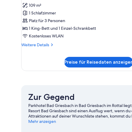
109 m²
Suite
(Rottal)
1 Schlafzimmer
anzeigen
Platz für 3 Personen
1 King-Bett und 1 Einzel-Schrankbett
Kostenloses WLAN
Weitere
Weitere Details
Details
für
Suite
Preise für Reisedaten anzeige
(Rottal)
Zur Gegend
Parkhotel Bad Griesbach in Bad Griesbach im Rottal lie
Resort Bad Griesbach sind einen Ausflug wert, wenn d
Attraktionen auf deiner Wunschliste stehen, kommst du 
Ortenburg. Wohlfühl-Therme und Rottal Therme sind zw
Mehr anzeigen
auf den Wander-/Radwegen und beim Reiten die wunder
Rottal