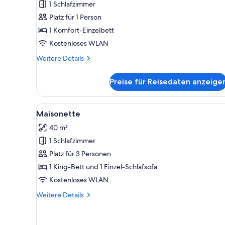
1 Schlafzimmer
anzeigen
Platz für 1 Person
1 Komfort-Einzelbett
Kostenloses WLAN
Weitere
Weitere Details
Details
für
Preise für Reisedaten anzeige
Economy-
Einzelzimmer
Alle
Ein Hotelzimmer mit rotem Tepp
4
Maisonette
Fotos
40 m²
für
1 Schlafzimmer
Maisonette
anzeigen
Platz für 3 Personen
1 King-Bett und 1 Einzel-Schlafsofa
Kostenloses WLAN
Weitere
Weitere Details
Details
für
Maisonette