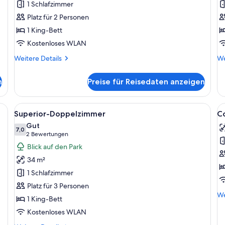
1 Schlafzimmer
anzeigen
a
Platz für 2 Personen
1 King-Bett
Kostenloses WLAN
Weitere
We
Weitere Details
We
Details
De
für
fü
n
Preise für Reisedaten anzeigen
Economy-
Cl
Doppelzimmer
Do
ich, gestreiften Sofas, einem kleinen Tisch, einer Topfpflanze, einem Schr
Alle
Ein Hotelzimmer mit zwei Betten, ein
Al
4
Superior-Doppelzimmer
C
Fotos
F
Gut
für
7,0
f
7,0 von 10
(2
2 Bewertungen
Superior-
C
Bewertungen)
Blick auf den Park
Doppelzimmer
D
34 m²
anzeigen
a
1 Schlafzimmer
Platz für 3 Personen
We
We
1 King-Bett
De
Kostenloses WLAN
fü
Co