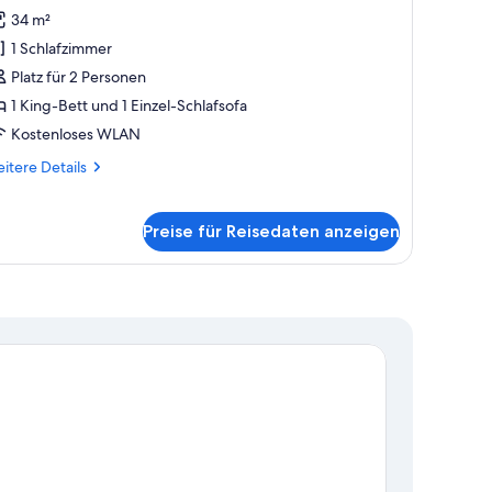
34 m²
remium-
immer
1 Schlafzimmer
nzeigen
Platz für 2 Personen
1 King-Bett und 1 Einzel-Schlafsofa
Kostenloses WLAN
itere
itere Details
tails
r
emium-
Preise für Reisedaten anzeigen
mmer