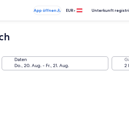
•
App öffnen
EUR
Unterkunft registr
ch
Daten
G