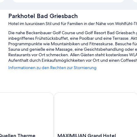
Parkhotel Bad Griesbach
Hotel im luxuriösen Stil und für Familien in der Nähe von Wohlfühl-
Die nahe Beckenbauer Golf Course und Golf Resort Bad Griesbach 
inbegriffenes Frühstücksbuffet, eine Poolbar und eine Terrasse. Ak
Programmpunkte wie Mountainbiken und Fitnesskurse. Besuche für
Sauna und genieße eine Massage, eine Gesichtsbehandlung oder ein
Restaurants vor Ort schmecken. Allen Gästen steht kostenloses W
Aufenthalt durch Einkaufsmöglichkeiten vor Ort und einen Coffeesh
Informationen zu den Rechten zur Stornierung
Außerdem erwarten dich Extras wie:
1 Innenpool und 1 Außenpool, mit Strömungskanal, Sonnenlie
Ein Fahrradverleih, heiße Quellen vor Ort und Parken ohne Servi
uellen Therme
MAXIMILIAN Grand Hotel
Eine Ladestation für Elektroautos, Express-Check-out und Büch
Ein Fahrstuhl, Zeitungen in der Lobby und ein Billard- oder Pool
Zimmerausstattung
Alle 150 individuell ausgestatteten Zimmer verfügen über Aufmerk
Sitzecken sowie Ausstattungsmerkmale wie kostenloses WLAN und 
MAXIMILIAN
 Quellen Therme
MAXIMILIAN Grand Hotel