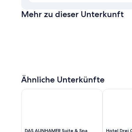
Mehr zu dieser Unterkunft
Ähnliche Unterkünfte
DAS AUNHAMER Suite & Spa Hotel - Adults Only
Hotel Drei Q
DAS
Hotel
DAS AUNHAMER Suite & Spa
Hotel Drei