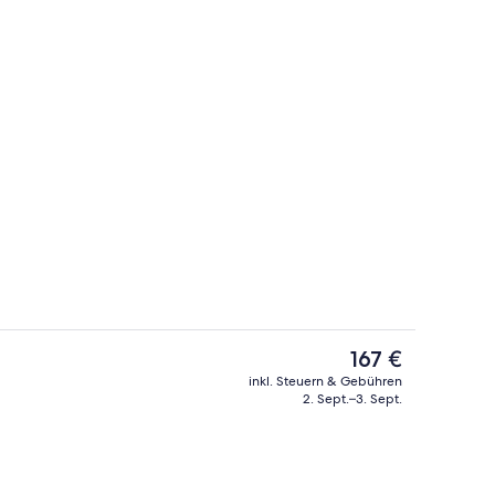
en
Innen-Whirlpool
Der
167 €
aktuelle
inkl. Steuern & Gebühren
Preis
2. Sept.–3. Sept.
Außenpool, Sonnenschirme, Liegestühle
Sehenswürdigkeit
beträgt
167 €.