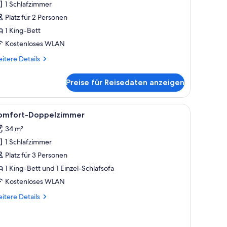
1 Schlafzimmer
nzeigen
Platz für 2 Personen
1 King-Bett
Kostenloses WLAN
itere
itere Details
tails
r
Preise für Reisedaten anzeigen
assic-
ppelzimmer
eibtisch mit Lampe und einem gerahmten Bild an der Wand.
em Schreibtisch, einem Stuhl, einem Fernseher und einem Fenster mit Vorhän
le
Ein Hotelzimmer mit einem Bett, einem Schreib
4
omfort-Doppelzimmer
otos
34 m²
ür
1 Schlafzimmer
omfort-
oppelzimmer
Platz für 3 Personen
nzeigen
1 King-Bett und 1 Einzel-Schlafsofa
Kostenloses WLAN
itere
itere Details
tails
r
mfort-