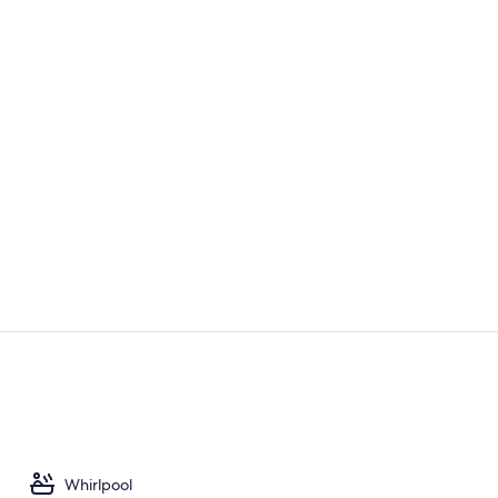
Heiße Quell
Innenpool, 
Whirlpool