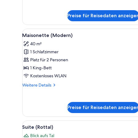
Preise für Reisedaten anzeige
Alle
Ein modernes Interieur mit ein
5
Maisonette (Modern)
Fotos
40 m²
für
1 Schlafzimmer
Maisonette
(Modern)
Platz für 2 Personen
anzeigen
1 King-Bett
Kostenloses WLAN
Weitere
Weitere Details
Details
für
Maisonette
(Modern)
Preise für Reisedaten anzeige
Alle
Eine Holzhütte mit Treppe, ei
5
Suite (Rottal)
Fotos
Blick aufs Tal
für