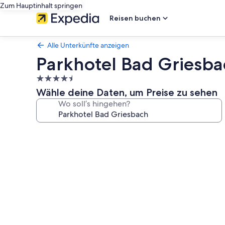
Zum Hauptinhalt springen
Reisen buchen
Alle Unterkünfte anzeigen
Parkhotel Bad Griesba
4.5-
Sterne-
Wähle deine Daten, um Preise zu sehen
Unterkunft
Wo soll’s hingehen?
Fotogalerie
von
Parkhotel
Bad
Griesbach