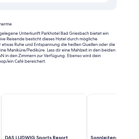
Therme
gelegene Unterkunft Parkhotel Bad Griesbach bietet ein
tive Reisende besticht dieses Hotel durch mögliche
 etwas Ruhe und Entspannung die heißen Quellen oder die
e Maniküre/Pediküre. Lass dir eine Mahlzeit in den beiden
LAN in den Zimmern zur Verfügung. Ebenso wird dein
op/ein Café bereichert.
gen und Sonnenschirmen
ce (kostenpflichtig)
DAS LUDWIG Sports Resort
Sonnleiten-Rupert - Ap
er
tisch
samkeiten wie eine Auswahl an Kopfkissen und separate
Safes.
DAS
Sonnleiten-
DAS LUDWIG Sports Resort
Sonnleiten-Rupert -