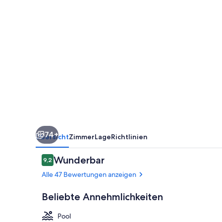
74+
Übersicht
Zimmer
Lage
Richtlinien
Bewertungen
Wunderbar
9,2
9,2 von 10.
Alle 47 Bewertungen anzeigen
Beliebte Annehmlichkeiten
Pool