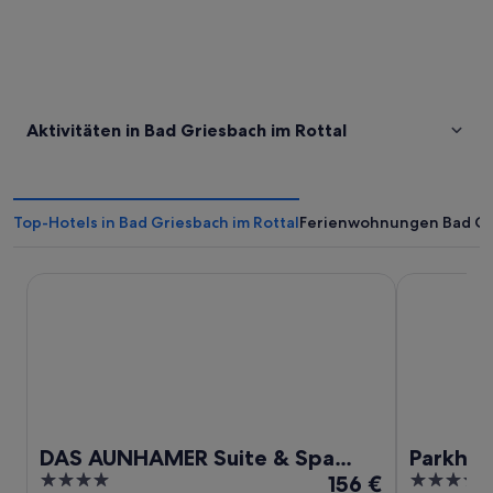
Aktivitäten in Bad Griesbach im Rottal
Top-Hotels in Bad Griesbach im Rottal
Ferienwohnungen Bad Gri
DAS AUNHAMER Suite & Spa Hotel - Adults Only
Parkhotel B
DAS AUNHAMER Suite & Spa
Parkhot
4
Der
4.5
Hotel - Adults Only
156 €