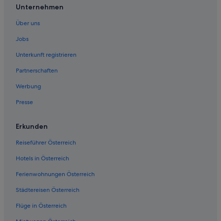
Unternehmen
Bad Griesbach-Therme Hotels
Lodges in Bad Griesbach-Therme
Über uns
Private Ferienhäuser in Bad Griesbach-Therme
Jobs
Hotels nahe Bahnhof Karpfham
Unterkunft registrieren
Bayerbach Hotels
Partnerschaften
Hotels nahe Beckenbauer Golf Course
Werbung
Hotels nahe Golf Resort Bad Griesbach
Presse
Haarbach Hotels
Hotels nahe Wohlfühl-Therme
Erkunden
Reiseführer Österreich
Hotels in Österreich
Ferienwohnungen Österreich
Städtereisen Österreich
Flüge in Österreich