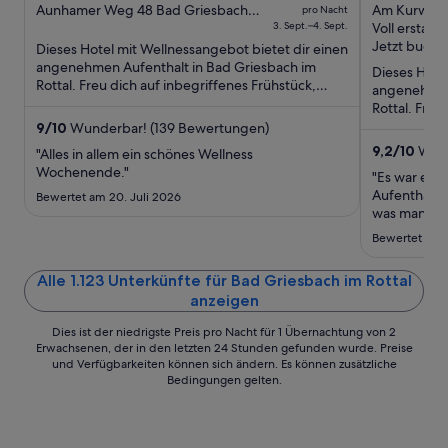
out
Preis
out
Aunhamer Weg 48 Bad Griesbach
Am Kurwald 
pro Nacht
im Rottal
3. Sept.–4. Sept.
Rottal BY
Voll erstatt
of
beträgt
of
Jetzt buchen
Dieses Hotel mit Wellnessangebot bietet dir einen
5
156 €
5
angenehmen Aufenthalt in Bad Griesbach im
pro
Dieses Hotel
Rottal. Freu dich auf inbegriffenes Frühstück,
angenehmen 
Nacht
WLAN-Internetzugang ...
Rottal. Freu
vom
WLAN-Inter
9
/
10
Wunderbar! (139 Bewertungen)
3.
9,2
/
10
Wund
"Alles in allem ein schönes Wellness
Sept.
Wochenende."
bis
"Es war ein
Aufenthalt. 
Bewertet am 20. Juli 2026
zum
was man bra
4.
das Persona
Bewertet am 1
Sept.
hilfsbereit
wunderschön
Alle 1.123 Unterkünfte für Bad Griesbach im Rottal
ich würde i
anzeigen
Dies ist der niedrigste Preis pro Nacht für 1 Übernachtung von 2
Erwachsenen, der in den letzten 24 Stunden gefunden wurde. Preise
und Verfügbarkeiten können sich ändern. Es können zusätzliche
Bedingungen gelten.