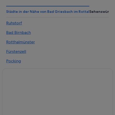
Golf in Bad Birnbach
Hotels mit Fitnessbereich in Bad Birnbach
Städte in der Nähe von Bad Griesbach im Rottal
Sehenswürdig
Hotels mit Frühstück in Bad Birnbach
Ruhstorf
Hotels mit Pool in Bad Birnbach
Bad Birnbach
Hotels mit Restaurant in Bad Birnbach
Haustierfreundliche in Bad Birnbach
Rotthalmünster
Independent Hotels in Bad Birnbach
Fürstenzell
Bad Birnbach Hotels
Pocking
Ranches in Bad Birnbach
Ortenburg
Aparthotels in Bad Griesbach im Rottal
Haarbach
Ferienwohnungen in Bad Griesbach im Rottal
Cottages in Bad Griesbach im Rottal
Bayerbach
Gasthöfe in Bad Griesbach im Rottal
Bad Griesbach-Therme
Business in Bad Griesbach im Rottal
Schmidham
Golf in Bad Griesbach im Rottal