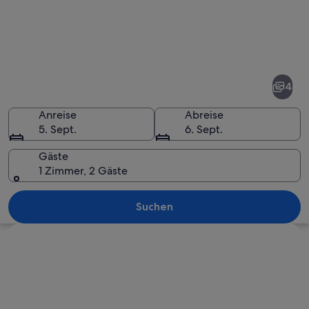
Fotos
von
Bad
4
Griesbach
im
Anreise
Abreise
5. Sept.
6. Sept.
Rottal
Gäste
1 Zimmer, 2 Gäste
Ein Feld mit Regenbogen, einem Baue
Suchen
Karte erkunden