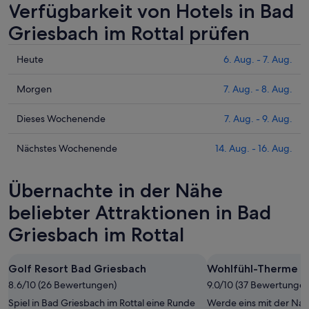
Verfügbarkeit von Hotels in Bad
Griesbach im Rottal prüfen
Prüfe
Heute
6. Aug. - 7. Aug.
die
Preise
Prüfe
Morgen
7. Aug. - 8. Aug.
für
die
Bad
Preise
Prüfe
Dieses Wochenende
7. Aug. - 9. Aug.
Griesbach
für
die
im
Bad
Preise
Prüfe
Nächstes Wochenende
14. Aug. - 16. Aug.
Rottal
Griesbach
für
die
heute
im
Bad
Preise
Übernachte in der Nähe
Nacht,
Rottal
Griesbach
für
6.
morgen
im
Bad
beliebter Attraktionen in Bad
Aug.
Nacht,
Rottal
Griesbach
Griesbach im Rottal
-
7.
dieses
im
7.
Aug.
Wochenende,
Rottal
Aug.
-
7.
am
Golf Resort Bad Griesbach
Wohlfühl-Therme
8.
Aug.
nächsten
8.6/10 (26 Bewertungen)
9.0/10 (37 Bewertungen
Aug.
-
Wochenende,
Spiel in Bad Griesbach im Rottal eine Runde
Werde eins mit der Nat
9.
14.