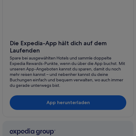
Hotels mit Fitnessbereich in Bad Griesbach im Rottal
Hotels mit Frühstück in Bad Griesbach im Rottal
Hotels mit Klimaanlage in Bad Griesbach im Rottal
Hotels mit Pool in Bad Griesbach im Rottal
Hotels mit Sauna in Bad Griesbach im Rottal
Die Expedia-App hält dich auf dem
Laufenden
Hotels mit Yoga in Bad Griesbach im Rottal
Spare bei ausgewählten Hotels und sammle doppelte
Haustierfreundliche in Bad Griesbach im Rottal
Expedia Rewards-Punkte, wenn du über die App buchst. Mit
Luxus in Bad Griesbach im Rottal
unseren App-Angeboten kannst du sparen, damit du noch
mehr reisen kannst – und nebenher kannst du deine
Hotel-Resorts in Bad Griesbach im Rottal
Buchungen einfach und bequem verwalten, wo auch immer
du gerade unterwegs bist.
Bad Griesbach im Rottal Hotels
Cottages in Bad Griesbach-Therme
App herunterladen
Gasthöfe in Bad Griesbach-Therme
Lgbtqia-Freundliche in Bad Griesbach-Therme
Hotels mit Restaurant in Bad Griesbach-Therme
Independent Hotels in Bad Griesbach-Therme