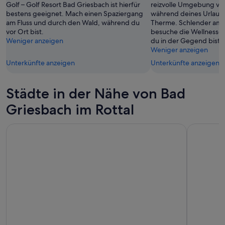
Golf – Golf Resort Bad Griesbach ist hierfür
reizvolle Umgebung vo
Aug.
Aug.
bestens geeignet. Mach einen Spaziergang
während deines Urlaubs
-
am Fluss und durch den Wald, während du
Therme. Schlender am F
16.
vor Ort bist.
besuche die Wellnesse
Weniger anzeigen
Aug.
du in der Gegend bist.
Weniger anzeigen
Unterkünfte anzeigen
Unterkünfte anzeigen
Städte in der Nähe von Bad
Griesbach im Rottal