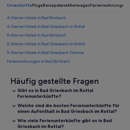
Unterkünfte
Flüge
Reisepakete
Mietwagen
Ferienwohnungen
4-Sterne-Hotels in Bad Birnbach
4-Sterne-Hotels in Bad Griesbach im Rottal
5-Sterne-Hotels in Bad Birnbach
5-Sterne-Hotels in Bad Griesbach im Rottal
5-Sterne-Hotels in Bad Griesbach-Therme
Ferienwohnungen in Bad Birnbach
Cottages in Bad Birnbach
Gasthäuser in Bad Birnbach
Häufig gestellte Fragen
Gasthöfe in Bad Birnbach
Gibt es in Bad Griesbach im Rottal
Ferienunterkünfte?
Golf in Bad Birnbach
Hotels mit Fitnessbereich in Bad Birnbach
Welche sind die besten Ferienunterkünfte für
einen Aufenthalt in Bad Griesbach im Rottal?
Hotels mit Frühstück in Bad Birnbach
Wie viele Ferienunterkünfte gibt es in Bad
Hotels mit Kinderbetreuung in Bad Birnbach
Griesbach im Rottal?