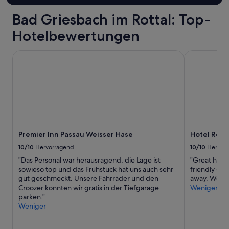
Bad Griesbach im Rottal: Top-
Hotelbewertungen
Premier Inn Passau Weisser Hase
Hotel Resid
Premier Inn Passau Weisser Hase
Hotel Resi
10/10
Hervorragend
10/10
Hervor
"Das Personal war herausragend, die Lage ist
"Great hotel
sowieso top und das Frühstück hat uns auch sehr
friendly sta
gut geschmeckt. Unsere Fahrräder und den
away. We rea
Croozer konnten wir gratis in der Tiefgarage
Weniger
parken."
Weniger