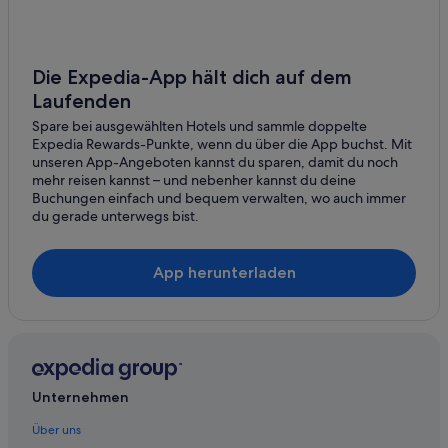
Hotels mit Klimaanlage in Bad Griesbach im Rottal
Hotels mit Pool in Bad Griesbach im Rottal
Hotels mit Sauna in Bad Griesbach im Rottal
Die Expedia-App hält dich auf dem
Hotels mit Yoga in Bad Griesbach im Rottal
Laufenden
Haustierfreundliche in Bad Griesbach im Rottal
Spare bei ausgewählten Hotels und sammle doppelte
Expedia Rewards-Punkte, wenn du über die App buchst. Mit
Luxus in Bad Griesbach im Rottal
unseren App-Angeboten kannst du sparen, damit du noch
mehr reisen kannst – und nebenher kannst du deine
Hotel-Resorts in Bad Griesbach im Rottal
Buchungen einfach und bequem verwalten, wo auch immer
Bad Griesbach im Rottal Hotels
du gerade unterwegs bist.
Cottages in Bad Griesbach-Therme
App herunterladen
Gasthöfe in Bad Griesbach-Therme
Lgbtqia-Freundliche in Bad Griesbach-Therme
Hotels mit Restaurant in Bad Griesbach-Therme
Independent Hotels in Bad Griesbach-Therme
Bad Griesbach-Therme Hotels
Unternehmen
Lodges in Bad Griesbach-Therme
Über uns