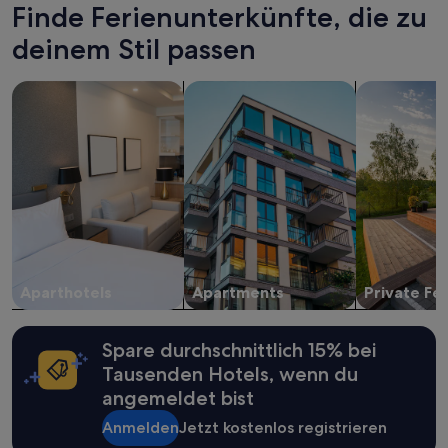
den
Finde Ferienunterkünfte, die zu
letzten
deinem Stil passen
24 Stunden
für
einen
Suche nach Aparthotels
Suche nach Apartments
Suche nach p
Aufenthalt
mit
1 Übernachtung
von
2 Erwachsenen
gefunden
wurde.
Preise
und
Verfügbarkeiten
können
Aparthotels
Apartments
Private Fe
sich
ändern.
Es
Spare durchschnittlich 15% bei
können
zusätzliche
Tausenden Hotels, wenn du
Bedingungen
angemeldet bist
gelten.
Anmelden
Jetzt kostenlos registrieren