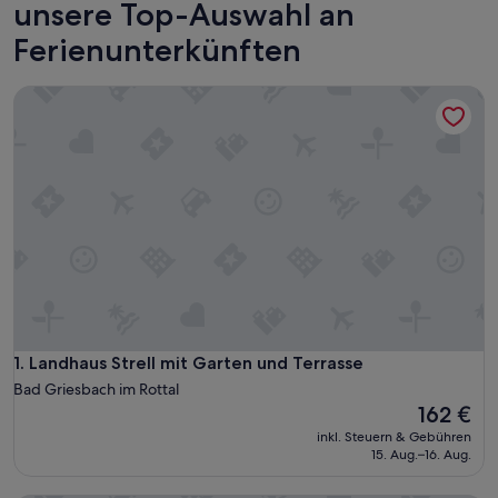
unsere Top-Auswahl an
Ferienunterkünften
Landhaus Strell mit Garten und Terrasse
Landhaus Strell mit Garten und Terrasse
1. Landhaus Strell mit Garten und Terrasse
Bad Griesbach im Rottal
Der
162 €
Preis
inkl. Steuern & Gebühren
beträgt
15. Aug.–16. Aug.
162 €