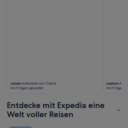
Julian
Aufenthalt von 1 Nacht
Lealem
Aufen
Vor 5 Tagen gepostet
Vor 5 Tagen g
Entdecke mit Expedia eine
Welt voller Reisen