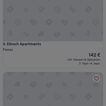
Eibisch Apartments
3. Eibisch Apartments
Passau
Der
142 €
Preis
inkl. Steuern & Gebühren
beträgt
3. Sept.–4. Sept.
142 €
Ferienhaus „Häuschen Blaues Pferd“ mit privater Terrasse,