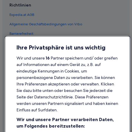
Richtlinien
Expedia.at AGB
Allgemeine Geschäftsbedingungen von Vrbo
Barrierefreiheit
Einreisebestimmungen
Ihre Privatsphäre ist uns wichtig
Datenschutzerklärung
Wir und unsere
16
Partner speichern und/ oder greifen
Cookie-Erklärung
auf Informationen auf einem Gerät zu, z.B. auf
eindeutige Kennungen in Cookies, um
Rechtliche Hinweise/Kontakt
personenbezogene Daten zu verarbeiten. Sie können
Inhaltsrichtlinien und Melden von Inhalten
Ihre Präferenzen akzeptieren oder verwalten. Klicken
Sie dazu bitte unten oder besuchen Sie jederzeit die
Hilfe
Seite der Datenschutzrichtlinie. Diese Präferenzen
werden unseren Partnern signalisiert und haben keinen
Hilfe
Einfluss auf Surfdaten.
Buchung ändern oder stornieren
Wir und unsere Partner verarbeiten Daten,
Rückerstattungsprozess und Zeitrahmen
um Folgendes bereitzustellen: