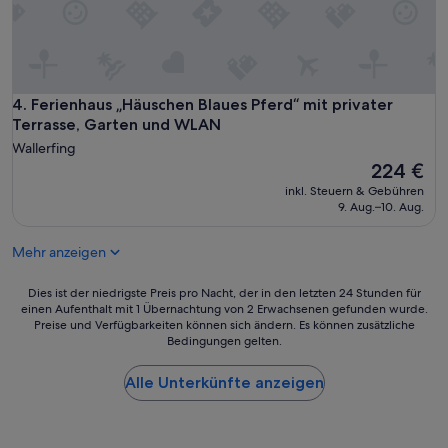
Ferienhaus „Häuschen Blaues Pferd“ mit privater Terrasse,
4. Ferienhaus „Häuschen Blaues Pferd“ mit privater
Terrasse, Garten und WLAN
Wallerfing
Der
224 €
Preis
inkl. Steuern & Gebühren
beträgt
9. Aug.–10. Aug.
224 €
Mehr anzeigen
Dies
Dies ist der niedrigste Preis pro Nacht, der in den letzten 24 Stunden für
einen Aufenthalt mit 1 Übernachtung von 2 Erwachsenen gefunden wurde.
ist
Preise und Verfügbarkeiten können sich ändern. Es können zusätzliche
der
Bedingungen gelten.
niedrigste
Preis
Alle Unterkünfte anzeigen
pro
Nacht,
der
in