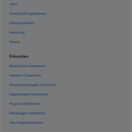
Private Ferienhäuser in Bad Griesbach-Therme
Jobs
Hotels nahe Bahnhof Karpfham
Unterkunft registrieren
Bayerbach Hotels
Partnerschaften
Hotels nahe Beckenbauer Golf Course
Werbung
Hotels nahe Golf Resort Bad Griesbach
Presse
Haarbach Hotels
Aparthotels in Pocking
Erkunden
Independent Hotels in Pocking
Reiseführer Österreich
Landhäuser in Pocking
Hotels in Österreich
Private Ferienhäuser in Pocking
Ferienwohnungen Österreich
Hotels nahe Rottal Therme
Städtereisen Österreich
Hotels nahe Wohlfühl-Therme
Flüge in Österreich
Mietwagen Österreich
Alle Unterkunftsarten