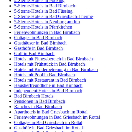
4-Sterne-Hotels in Pocking
5-Sterne-Hotels in Bad Birnbach
5-Sterne-Hotels in Bad Füssing
5-Sterne-Hotels in Bad Griesbach-Therme
5-Sterne-Hotels in Neuburg am Inn
5-Sterne-Hotels in Pfarrkirchen
Ferienwohnungen in Bad Birnbach
Cottages in Bad Birnbach
Gasthäuser in Bad Birnbach
Gasthöfe in Bad Birnbach
Golf in Bad Birnbach
Hotels mit Fitnessbereich in Bad Birnbach
Hotels mit Frühstück in Bad Birnbach
Hotels mit Kinderbetreuung in Bad Birnbach
Hotels mit Pool in Bad Birnbach
Hotels mit Restaurant in Bad Birnbach
Haustierfreundliche in Bad Birnbach
Independent Hotels in Bad Birnbach
Bad Birnbach Hotels
Pensionen in Bad Birnbach
Ranches in Bad Birnbach
Aparthotels in Bad Griesbach im Rottal
Ferienwohnungen in Bad Griesbach im Rottal
Cottages in Bad Griesbach im Rottal
Gasthöfe in Bad Griesbach im Rottal