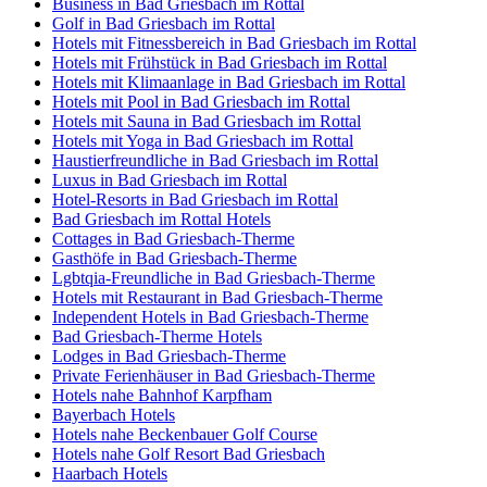
Business in Bad Griesbach im Rottal
Golf in Bad Griesbach im Rottal
Hotels mit Fitnessbereich in Bad Griesbach im Rottal
Hotels mit Frühstück in Bad Griesbach im Rottal
Hotels mit Klimaanlage in Bad Griesbach im Rottal
Hotels mit Pool in Bad Griesbach im Rottal
Hotels mit Sauna in Bad Griesbach im Rottal
Hotels mit Yoga in Bad Griesbach im Rottal
Haustierfreundliche in Bad Griesbach im Rottal
Luxus in Bad Griesbach im Rottal
Hotel-Resorts in Bad Griesbach im Rottal
Bad Griesbach im Rottal Hotels
Cottages in Bad Griesbach-Therme
Gasthöfe in Bad Griesbach-Therme
Lgbtqia-Freundliche in Bad Griesbach-Therme
Hotels mit Restaurant in Bad Griesbach-Therme
Independent Hotels in Bad Griesbach-Therme
Bad Griesbach-Therme Hotels
Lodges in Bad Griesbach-Therme
Private Ferienhäuser in Bad Griesbach-Therme
Hotels nahe Bahnhof Karpfham
Bayerbach Hotels
Hotels nahe Beckenbauer Golf Course
Hotels nahe Golf Resort Bad Griesbach
Haarbach Hotels