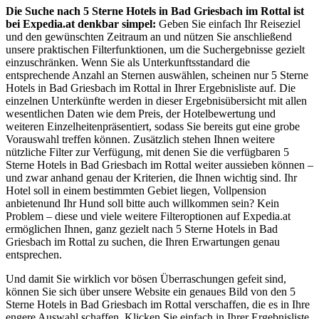
Die Suche nach 5 Sterne Hotels in Bad Griesbach im Rottal ist
bei Expedia.at denkbar simpel:
Geben Sie einfach Ihr Reiseziel
und den gewünschten Zeitraum an und nützen Sie anschließend
unsere praktischen Filterfunktionen, um die Suchergebnisse gezielt
einzuschränken. Wenn Sie als Unterkunftsstandard die
entsprechende Anzahl an Sternen auswählen, scheinen nur 5 Sterne
Hotels in Bad Griesbach im Rottal in Ihrer Ergebnisliste auf. Die
einzelnen Unterkünfte werden in dieser Ergebnisübersicht mit allen
wesentlichen Daten wie dem Preis, der Hotelbewertung und
weiteren Einzelheitenpräsentiert, sodass Sie bereits gut eine grobe
Vorauswahl treffen können. Zusätzlich stehen Ihnen weitere
nützliche Filter zur Verfügung, mit denen Sie die verfügbaren 5
Sterne Hotels in Bad Griesbach im Rottal weiter aussieben können –
und zwar anhand genau der Kriterien, die Ihnen wichtig sind. Ihr
Hotel soll in einem bestimmten Gebiet liegen, Vollpension
anbietenund Ihr Hund soll bitte auch willkommen sein? Kein
Problem – diese und viele weitere Filteroptionen auf Expedia.at
ermöglichen Ihnen, ganz gezielt nach 5 Sterne Hotels in Bad
Griesbach im Rottal zu suchen, die Ihren Erwartungen genau
entsprechen.
Und damit Sie wirklich vor bösen Überraschungen gefeit sind,
können Sie sich über unsere Website ein genaues Bild von den 5
Sterne Hotels in Bad Griesbach im Rottal verschaffen, die es in Ihre
engere Auswahl schaffen. Klicken Sie einfach in Ihrer Ergebnisliste