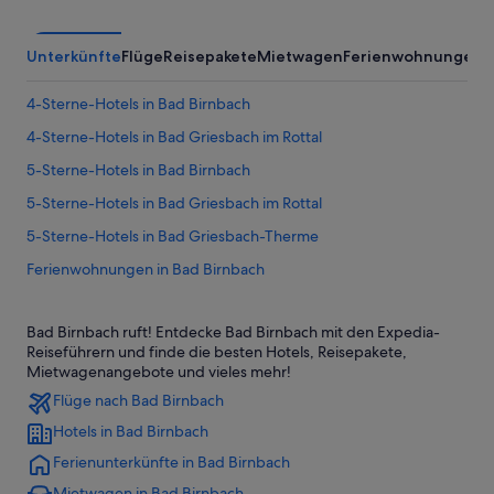
Unterkünfte
Flüge
Reisepakete
Mietwagen
Ferienwohnungen
4-Sterne-Hotels in Bad Birnbach
4-Sterne-Hotels in Bad Griesbach im Rottal
5-Sterne-Hotels in Bad Birnbach
5-Sterne-Hotels in Bad Griesbach im Rottal
5-Sterne-Hotels in Bad Griesbach-Therme
Ferienwohnungen in Bad Birnbach
Cottages in Bad Birnbach
Bad Birnbach ruft! Entdecke Bad Birnbach mit den Expedia-
Gasthäuser in Bad Birnbach
Reiseführern und finde die besten Hotels, Reisepakete,
Gasthöfe in Bad Birnbach
Mietwagenangebote und vieles mehr!
Flüge nach Bad Birnbach
Golf in Bad Birnbach
Hotels in Bad Birnbach
Hotels mit Fitnessbereich in Bad Birnbach
Ferienunterkünfte in Bad Birnbach
Hotels mit Frühstück in Bad Birnbach
Mietwagen in Bad Birnbach