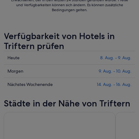
Erwachsenen, der in den letzten 24 Stunden gefunden wurde. Preise
und Verfügbarkeiten können sich ändern. Es können zusätzliche
Bedingungen gelten.
Verfügbarkeit von Hotels in
Triftern prüfen
Prüfe
Heute
8. Aug. - 9. Aug.
die
Preise
Prüfe
Morgen
9. Aug. - 10. Aug.
für
die
Triftern
Preise
Prüfe
Nächstes Wochenende
14. Aug. - 16. Aug.
heute
für
die
Nacht,
Triftern
Preise
Städte in der Nähe von Triftern
8.
morgen
für
Aug.
Nacht,
Triftern
-
9.
am
9.
Aug.
nächsten
Aug.
-
Wochenende,
10.
14.