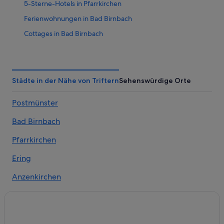
5-Sterne-Hotels in Pfarrkirchen
Ferienwohnungen in Bad Birnbach
Cottages in Bad Birnbach
Gasthäuser in Bad Birnbach
Gasthöfe in Bad Birnbach
Golf in Bad Birnbach
Städte in der Nähe von Triftern
Sehenswürdige Orte
Hotels mit Fitnessbereich in Bad Birnbach
Postmünster
Hotels mit Frühstück in Bad Birnbach
Bad Birnbach
Hotels mit Kinderbetreuung in Bad Birnbach
Hotels mit Pool in Bad Birnbach
Pfarrkirchen
Hotels mit Restaurant in Bad Birnbach
Ering
Haustierfreundliche in Bad Birnbach
Anzenkirchen
Independent Hotels in Bad Birnbach
Bad Birnbach Hotels
Pensionen in Bad Birnbach