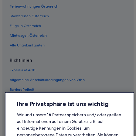
Ferienwohnungen Österreich
Städtereisen Österreich
Flüge in Österreich
Mietwagen Österreich
Alle Unterkunftsarten
Richtlinien
Expedia.at AGB
Allgemeine Geschäftsbedingungen von Vrbo
Barrierefreiheit
Einreisebestimmungen
Ihre Privatsphäre ist uns wichtig
Datenschutzerklärung
Wir und unsere
16
Partner speichern und/ oder greifen
Cookie-Erklärung
auf Informationen auf einem Gerät zu, z.B. auf
eindeutige Kennungen in Cookies, um
Rechtliche Hinweise/Kontakt
personenbezogene Daten zu verarbeiten. Sie können