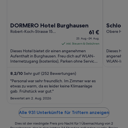
DORMERO Hotel Burghausen
Schloss
Der
Robert-Koch-Strasse 15
61 €
Obere Hofma
Burghausen
BY
Preis
23. Aug.–24. Aug.
beträgt
inkl. Steuern & Gebühren
61 €
Dieses Hotel bietet dir einen angenehmen
Dieses Hote
pro
Aufenthalt in Burghausen. Freu dich auf WLAN-
angenehmen 
Internetzugang (kostenlos), Parken ohne Service
Nacht
WLAN-Intern
(kostenlos) und Frühstück ...
Service (kost
vom
23.
8,2
/
10
Sehr gut! (252 Bewertungen)
Aug.
"Personal war sehr freundlich. Im Zimmer war es
bis
etwas zu warm, da es leider keine Klimaanlage
gab. Frühstück war gut."
zum
24.
Bewertet am 2. Aug. 2026
Aug.
Alle 931 Unterkünfte für Triftern anzeigen
Dies ist der niedrigste Preis pro Nacht für 1 Übernachtung von 2