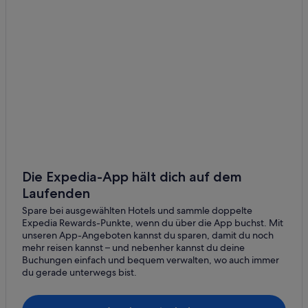
Ranches in Bad Birnbach
Cottages in Bad Griesbach-Therme
Gasthöfe in Bad Griesbach-Therme
Lgbtqia-Freundliche in Bad Griesbach-Therme
Hotels mit Restaurant in Bad Griesbach-Therme
Independent Hotels in Bad Griesbach-Therme
Bad Griesbach-Therme Hotels
Lodges in Bad Griesbach-Therme
Private Ferienhäuser in Bad Griesbach-Therme
Die Expedia-App hält dich auf dem
Laufenden
Hotels nahe Bahnhof Karpfham
Spare bei ausgewählten Hotels und sammle doppelte
Hotels nahe Bahnhof Pfarrkirchen
Expedia Rewards-Punkte, wenn du über die App buchst. Mit
Bayerbach Hotels
unseren App-Angeboten kannst du sparen, damit du noch
mehr reisen kannst – und nebenher kannst du deine
Hotels nahe Beckenbauer Golf Course
Buchungen einfach und bequem verwalten, wo auch immer
du gerade unterwegs bist.
Hotels nahe Golf Resort Bad Griesbach
Pfarrkirchen Hotels