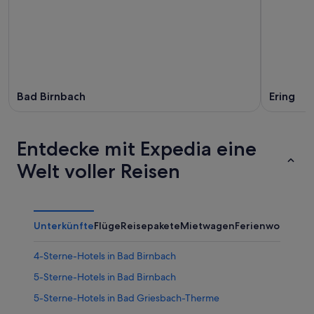
Aug.
Aug.
-
16.
Aug.
Bad Birnbach
Ering
Entdecke mit Expedia eine
Welt voller Reisen
Unterkünfte
Flüge
Reisepakete
Mietwagen
Ferienwohnung
4-Sterne-Hotels in Bad Birnbach
5-Sterne-Hotels in Bad Birnbach
5-Sterne-Hotels in Bad Griesbach-Therme