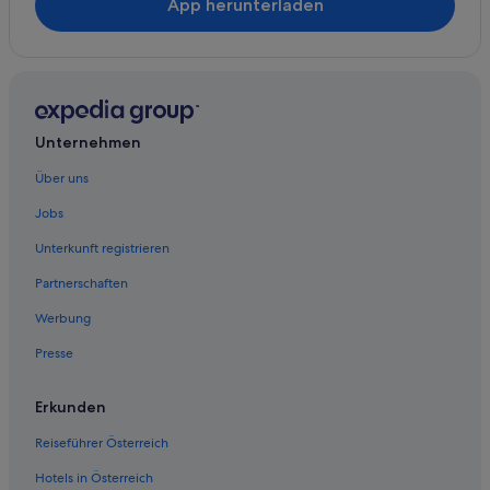
App herunterladen
Postmünster Hotels
Reut Hotels
Hotels nahe Rottal Therme
Hotels nahe Rottaler Golfclub
Unternehmen
Stubenberg Hotels
Triftern Hotels
Über uns
Hotels nahe Wohlfühl-Therme
Jobs
Unterkunft registrieren
Partnerschaften
Werbung
Presse
Erkunden
Reiseführer Österreich
Hotels in Österreich