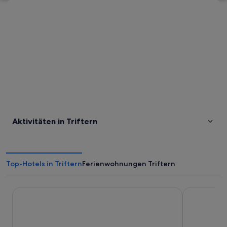
Karte erkunden
Aktivitäten in Triftern
Top-Hotels in Triftern
Ferienwohnungen Triftern
DORMERO Hotel Burghausen
Schlosspark