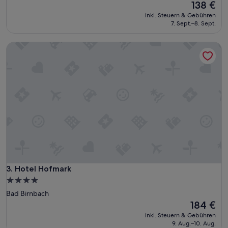
t
Der
138 €
Bewertungen)
e
Preis
inkl. Steuern & Gebühren
L
beträgt
7. Sept.–8. Sept.
a
138 €
g
Hotel Hofmark
e
,
m
o
d
e
r
n
e
Z
i
m
m
e
Hotel Hofmark
3. Hotel Hofmark
r
4.0-
,
Sterne-
Bad Birnbach
n
Unterkunft
Der
184 €
e
Preis
t
inkl. Steuern & Gebühren
beträgt
t
9. Aug.–10. Aug.