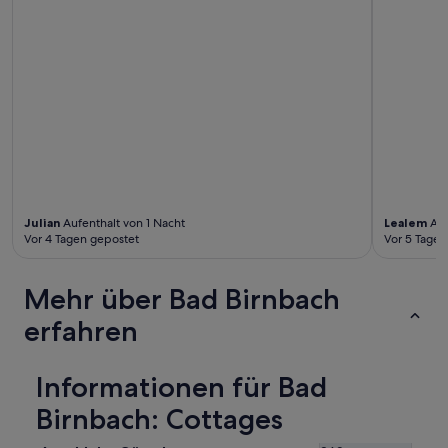
r
d
e
n
s
o
g
a
r
E
i
e
r
Julian
Aufenthalt von 1 Nacht
Lealem
Auf
s
Vor 4 Tagen gepostet
Vor 5 Tagen
p
e
Mehr über Bad Birnbach
i
s
erfahren
e
n
f
Informationen für Bad
r
i
Birnbach: Cottages
s
c