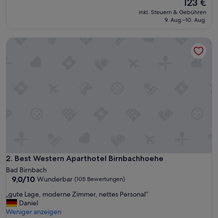
Der
123 €
Preis
inkl. Steuern & Gebühren
beträgt
9. Aug.–10. Aug.
123 €
Best Western Aparthotel Birnbachhoehe
Best Western Aparthotel Birnbachhoehe
2. Best Western Aparthotel Birnbachhoehe
Bad Birnbach
9.0
9,0/10
Wunderbar
(105 Bewertungen)
von
„
„gute Lage, moderne Zimmer, nettes Personal“
10,
g
Daniel
Wunderbar,
u
Weniger anzeigen
(105