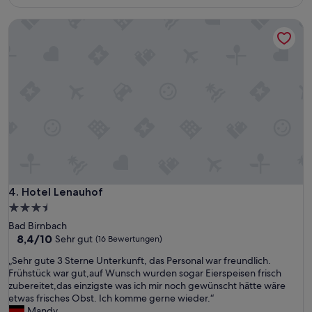
184 €
e
s
Hotel Lenauhof
P
e
r
s
o
n
a
l
“
Hotel Lenauhof
4. Hotel Lenauhof
3.5-
Sterne-
Bad Birnbach
Unterkunft
8.4
8,4/10
Sehr gut
(16 Bewertungen)
von
„
„Sehr gute 3 Sterne Unterkunft, das Personal war freundlich.
10,
S
Frühstück war gut,auf Wunsch wurden sogar Eierspeisen frisch
Sehr
e
zubereitet,das einzigste was ich mir noch gewünscht hätte wäre
gut,
h
etwas frisches Obst. Ich komme gerne wieder.“
(16
r
Mandy