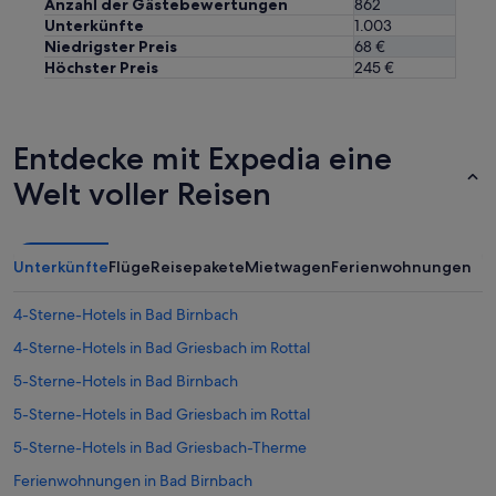
Anzahl der Gästebewertungen
862
h
Unterkünfte
1.003
z
u
Niedrigster Preis
68 €
b
Höchster Preis
245 €
e
r
e
i
Entdecke mit Expedia eine
t
Welt voller Reisen
e
t
,
d
a
Unterkünfte
Flüge
Reisepakete
Mietwagen
Ferienwohnungen
s
e
4-Sterne-Hotels in Bad Birnbach
i
n
4-Sterne-Hotels in Bad Griesbach im Rottal
z
5-Sterne-Hotels in Bad Birnbach
i
g
5-Sterne-Hotels in Bad Griesbach im Rottal
s
t
5-Sterne-Hotels in Bad Griesbach-Therme
e
Ferienwohnungen in Bad Birnbach
w