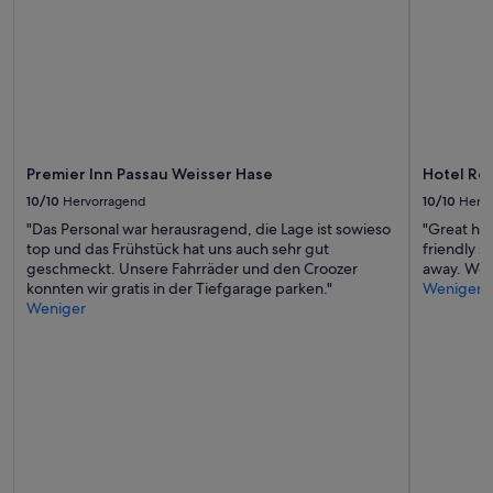
ü
h
s
t
ü
c
k
w
a
Premier Inn Passau Weisser Hase
Hotel Re
r
g
10/10
Hervorragend
10/10
Herv
u
"Das Personal war herausragend, die Lage ist sowieso
"Great hot
t
top und das Frühstück hat uns auch sehr gut
friendly s
,
geschmeckt. Unsere Fahrräder und den Croozer
away. We r
a
konnten wir gratis in der Tiefgarage parken."
Weniger
u
Weniger
f
W
u
n
s
c
h
w
u