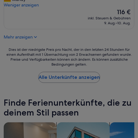
Bewertungen)
g
Weniger anzeigen
u
Der
116 €
t
Preis
inkl. Steuern & Gebühren
e
beträgt
9. Aug.–10. Aug.
3
116 €
S
Mehr anzeigen
t
e
r
Dies
Dies ist der niedrigste Preis pro Nacht, der in den letzten 24 Stunden für
n
einen Aufenthalt mit 1 Übernachtung von 2 Erwachsenen gefunden wurde.
ist
Preise und Verfügbarkeiten können sich ändern. Es können zusätzliche
e
der
Bedingungen gelten.
U
niedrigste
n
Preis
t
Alle Unterkünfte anzeigen
pro
e
Nacht,
r
der
k
in
u
den
Finde Ferienunterkünfte, die zu
n
letzten
f
deinem Stil passen
24 Stunden
t
für
,
einen
Suche nach Aparthotels
Suche nach Apartments
Suche nach V
d
Aufenthalt
a
mit
s