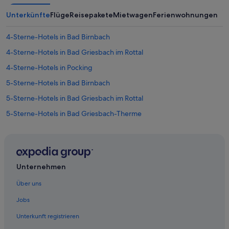
Unterkünfte
Flüge
Reisepakete
Mietwagen
Ferienwohnungen
4-Sterne-Hotels in Bad Birnbach
4-Sterne-Hotels in Bad Griesbach im Rottal
4-Sterne-Hotels in Pocking
5-Sterne-Hotels in Bad Birnbach
5-Sterne-Hotels in Bad Griesbach im Rottal
5-Sterne-Hotels in Bad Griesbach-Therme
Ferienwohnungen in Bad Birnbach
Cottages in Bad Birnbach
Gasthäuser in Bad Birnbach
Unternehmen
Gasthöfe in Bad Birnbach
Über uns
Golf in Bad Birnbach
Jobs
Hotels mit Fitnessbereich in Bad Birnbach
Unterkunft registrieren
Hotels mit Frühstück in Bad Birnbach