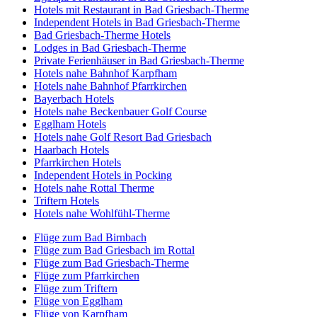
Hotels mit Restaurant in Bad Griesbach-Therme
Independent Hotels in Bad Griesbach-Therme
Bad Griesbach-Therme Hotels
Lodges in Bad Griesbach-Therme
Private Ferienhäuser in Bad Griesbach-Therme
Hotels nahe Bahnhof Karpfham
Hotels nahe Bahnhof Pfarrkirchen
Bayerbach Hotels
Hotels nahe Beckenbauer Golf Course
Egglham Hotels
Hotels nahe Golf Resort Bad Griesbach
Haarbach Hotels
Pfarrkirchen Hotels
Independent Hotels in Pocking
Hotels nahe Rottal Therme
Triftern Hotels
Hotels nahe Wohlfühl-Therme
Flüge zum Bad Birnbach
Flüge zum Bad Griesbach im Rottal
Flüge zum Bad Griesbach-Therme
Flüge zum Pfarrkirchen
Flüge zum Triftern
Flüge von Egglham
Flüge von Karpfham