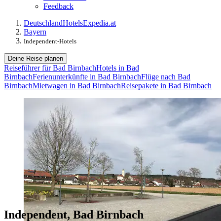
Feedback
Deutschland
Hotels
Expedia.at
Bayern
Independent-Hotels
Deine Reise planen
Reiseführer für Bad Birnbach
Hotels in Bad
Birnbach
Ferienunterkünfte in Bad Birnbach
Flüge nach Bad
Birnbach
Mietwagen in Bad Birnbach
Reisepakete in Bad Birnbach
Independent, Bad Birnbach