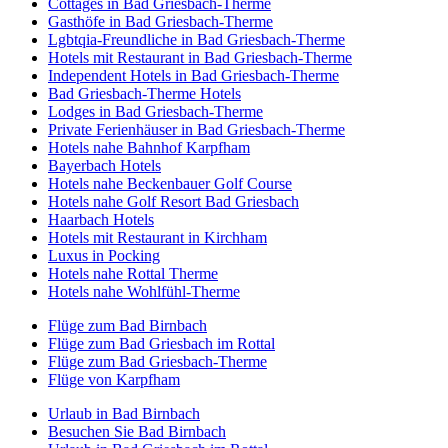
Cottages in Bad Griesbach-Therme
Gasthöfe in Bad Griesbach-Therme
Lgbtqia-Freundliche in Bad Griesbach-Therme
Hotels mit Restaurant in Bad Griesbach-Therme
Independent Hotels in Bad Griesbach-Therme
Bad Griesbach-Therme Hotels
Lodges in Bad Griesbach-Therme
Private Ferienhäuser in Bad Griesbach-Therme
Hotels nahe Bahnhof Karpfham
Bayerbach Hotels
Hotels nahe Beckenbauer Golf Course
Hotels nahe Golf Resort Bad Griesbach
Haarbach Hotels
Hotels mit Restaurant in Kirchham
Luxus in Pocking
Hotels nahe Rottal Therme
Hotels nahe Wohlfühl-Therme
Flüge zum Bad Birnbach
Flüge zum Bad Griesbach im Rottal
Flüge zum Bad Griesbach-Therme
Flüge von Karpfham
Urlaub in Bad Birnbach
Besuchen Sie Bad Birnbach