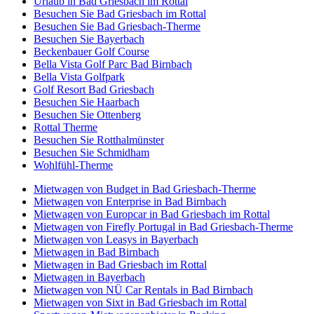
Urlaub in Bad Griesbach im Rottal
Besuchen Sie Bad Griesbach im Rottal
Besuchen Sie Bad Griesbach-Therme
Besuchen Sie Bayerbach
Beckenbauer Golf Course
Bella Vista Golf Parc Bad Birnbach
Bella Vista Golfpark
Golf Resort Bad Griesbach
Besuchen Sie Haarbach
Besuchen Sie Ottenberg
Rottal Therme
Besuchen Sie Rotthalmünster
Besuchen Sie Schmidham
Wohlfühl-Therme
Mietwagen von Budget in Bad Griesbach-Therme
Mietwagen von Enterprise in Bad Birnbach
Mietwagen von Europcar in Bad Griesbach im Rottal
Mietwagen von Firefly Portugal in Bad Griesbach-Therme
Mietwagen von Leasys in Bayerbach
Mietwagen in Bad Birnbach
Mietwagen in Bad Griesbach im Rottal
Mietwagen in Bayerbach
Mietwagen von NÜ Car Rentals in Bad Birnbach
Mietwagen von Sixt in Bad Griesbach im Rottal