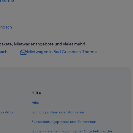
-Therme
irnbach
 Birnbach
epakete, Mietwagenangebote und vieles mehr!
ach
bach-
Mietwagen in Bad Griesbach-Therme
ch
ttal
l
l
Hilfe
iesbach im Rottal
Hilfe
sbach im Rottal
on Vrbo
Buchung ändern oder stornieren
im Rottal
Rückerstattungsprozess und Zeitrahmen
ch im Rottal
Buchen Sie einen Flug mit einer Gutschrift bei der