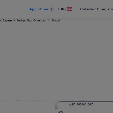
•
App öffnen
EUR
Unterkunft registr
t Bayern
Budget Bad Griesbach im Rottal
 in Bad Griesbach-Therme
Am Abholort