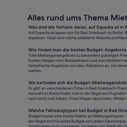
Alles rund ums Thema Mie
Was sind die Vorteile daran, auf Expedia.at 
Auf Expedia.at lassen sich für Bad Griesbach im Rottal,
anpassen. Über eine solche etablierte Website profitie
Wie findet man die besten Budget-Angebote
Tolle Mietwagenangebote zu besonders günstigen Preis
Kosten hängen vom Reisezeitraum und vom Abholort des
fantastische Angebote von allen Anbietern an, mit de
werfen.
Wo befinden sich die Budget-Mietwagenstati
Es gibt an verschiedenen Orten in Bad Griesbach-Therm
Auswahl an Autos findet man in der Regel am Flughafen o
nach nicht weit haben, Ihren Wagen abzuholen. Weiter 
Welche Fahrzeugtypen hat Budget in Bad Gr
Budget bietet eine breite Palette an Mietwagentypen.
der Regel sind für jedes Budget und jeden Geschmack g
Sportwagen und Limousinen: Sie haben die Wahl! Wo die 