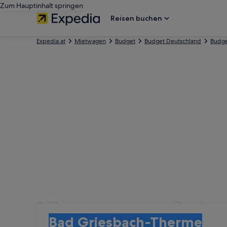
Zum Hauptinhalt springen
Reisen buchen
Expedia.at
Mietwagen
Budget
Budget Deutschland
Budge
Mietwagen von Budget
Abholort
Abholort
Bad Griesbach-Therme