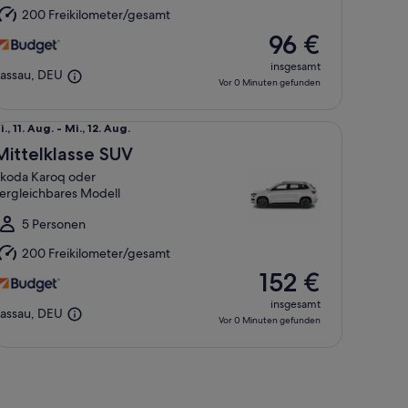
ug.
200 Freikilometer/gesamt
96 €
insgesamt
assau, DEU
Vor 0 Minuten gefunden
s Modell
ttelklasse SUV Skoda Karoq oder vergleichbares Modell
i.,
i., 11. Aug. - Mi., 12. Aug.
1.
Mittelklasse SUV
ug.
koda Karoq oder
is
ergleichbares Modell
i.,
2.
5 Personen
ug.
200 Freikilometer/gesamt
152 €
insgesamt
assau, DEU
Vor 0 Minuten gefunden