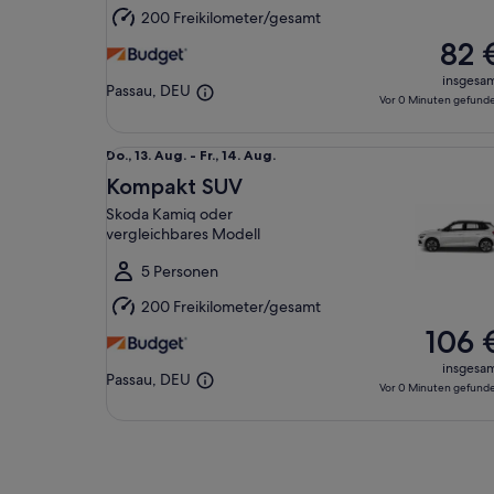
Aug.
200 Freikilometer/gesamt
82 
insgesa
Passau, DEU
Vor 0 Minuten gefund
Kompakt SUV Skoda Kamiq oder vergleichbares M
Do.,
Do., 13. Aug. - Fr., 14. Aug.
13.
Kompakt SUV
Aug.
Skoda Kamiq oder
bis
vergleichbares Modell
Fr.,
14.
5 Personen
Aug.
200 Freikilometer/gesamt
106 
insgesa
Passau, DEU
Vor 0 Minuten gefund