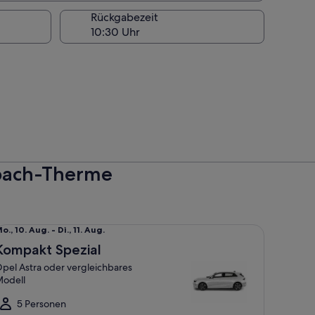
Rückgabezeit
sbach-Therme
dell
mpakt Spezial Opel Astra oder vergleichbares Modell
o.,
o., 10. Aug. - Di., 11. Aug.
0.
Kompakt Spezial
ug.
pel Astra oder vergleichbares
is
odell
i.,
1.
5 Personen