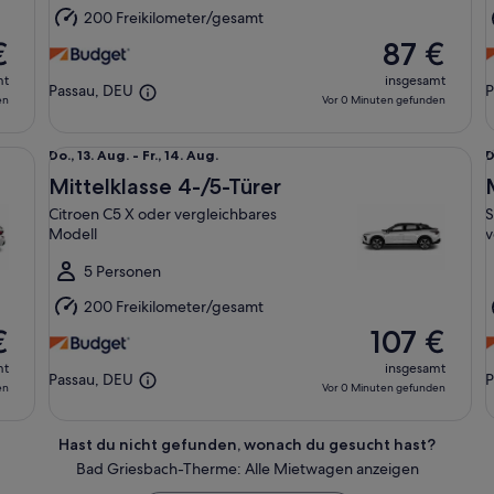
Aug.
A
200 Freikilometer/gesamt
€
87 €
mt
insgesamt
Passau, DEU
P
en
Vor 0 Minuten gefunden
odell
Mittelklasse 4-/5-Türer Citroen C5 X oder vergleichbare
Mi
Do.,
D
Do., 13. Aug. - Fr., 14. Aug.
D
13.
1
Mittelklasse 4-/5-Türer
Aug.
A
Citroen C5 X oder vergleichbares
S
bis
b
Modell
v
Fr.,
M
14.
5 Personen
1
Aug.
A
200 Freikilometer/gesamt
€
107 €
mt
insgesamt
Passau, DEU
P
en
Vor 0 Minuten gefunden
Hast du nicht gefunden, wonach du gesucht hast?
Bad Griesbach-Therme: Alle Mietwagen anzeigen