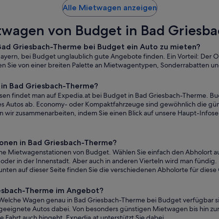
Alle Mietwagen anzeigen
twagen von Budget in Bad Griesb
in Bad Griesbach-Therme bei Budget ein Auto zu mieten?
 Bayern, bei Budget unglaublich gute Angebote finden. Ein Vorteil: Der 
ren Sie von einer breiten Palette an Mietwagentypen, Sonderrabatten u
 in Bad Griesbach-Therme?
en findet man auf Expedia.at bei Budget in Bad Griesbach-Therme. Bu
 Autos ab. Economy- oder Kompaktfahrzeuge sind gewöhnlich die günst
nen wir zusammenarbeiten, indem Sie einen Blick auf unsere Haupt-Inf
onen in Bad Griesbach-Therme?
e Mietwagenstationen von Budget. Wählen Sie einfach den Abholort aus,
der in der Innenstadt. Aber auch in anderen Vierteln wird man fündig. Ei
unten auf dieser Seite finden Sie die verschiedenen Abholorte für dies
iesbach-Therme im Angebot?
 Welche Wagen genau in Bad Griesbach-Therme bei Budget verfügbar sin
eeignete Autos dabei. Von besonders günstigen Mietwagen bis hin zur 
Fahrt auch hingeht, Expedia.at unterstützt Sie dabei.