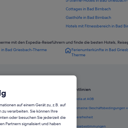
5-Sterne-Hotels in Bad Griesbach
Cottages in Bad Birnbach
Gasthöfe in Bad Birnbach
Hotels mit Fitnessbereich in Bad B
Hotels mit Kinderbetreuung in Bad
erme mit den Expedia-Reiseführern und finde die besten Hotels, Reis
Hotels mit Restaurant in Bad Birnb
s in Bad Griesbach-Therme
Ferienunterkünfte in Bad Gries
Independent Hotels in Bad Birnba
Therme
Pensionen in Bad Birnbach
Aparthotels in Bad Griesbach im Ro
Cottages in Bad Griesbach im Rotta
Business in Bad Griesbach im Rotta
Richtlinien
ig
Hotels mit Fitnessbereich in Bad Gr
 Österreich
Expedia.at AGB
Hotels mit Klimaanlage in Bad Grie
mationen auf einem Gerät zu, z.B. auf
terreich
Allgemeine Geschäftsbedingungen v
zu verarbeiten. Sie können Ihre
Hotels mit Sauna in Bad Griesbach 
unten oder besuchen Sie jederzeit die
ungen Österreich
Barrierefreiheit
Haustierfreundliche in Bad Griesba
en Partnern signalisiert und haben
n Österreich
Einreisebestimmungen