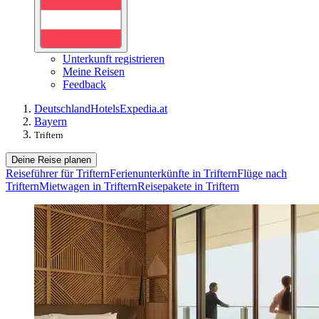
Unterkunft registrieren
Meine Reisen
Feedback
Deutschland
Hotels
Expedia.at
Bayern
Triftern
Deine Reise planen
Reiseführer für Triftern
Ferienunterkünfte in Triftern
Flüge nach
Triftern
Mietwagen in Triftern
Reisepakete in Triftern