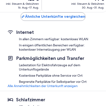
Preis
Preis
453
inkl. Steuern & Gebühren
inkl. Steuern & Gebühren
beträgt
beträgt
16. Aug.–17. Aug.
30. Aug.–31. Aug.
Bewertungen
123 €
99 €
Ähnliche Unterkünfte vergleichen
Internet
In allen Zimmern verfügbar: kostenloses WLAN
In einigen öffentlichen Bereichen verfügbar:
kostenloser Internetzugang per WLAN
Parkmöglichkeiten und Transfer
Ladestation für Elektrofahrzeuge auf dem
Unterkunftsgelände
Kostenlose Parkplätze ohne Service vor Ort
Begrenzte Parkplätze für Selbstparker vor Ort
Alle Annehmlichkeiten der Unterkunft anzeigen
Schlafzimmer