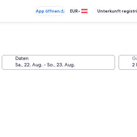
•
App öffnen
EUR
Unterkunft registr
Daten
G