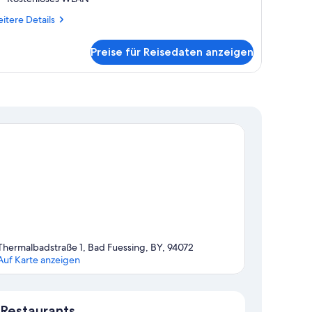
itere
itere Details
tails
r
Preise für Reisedaten anzeigen
luxe-
nzelzimmer
Thermalbadstraße 1, Bad Fuessing, BY, 94072
Auf Karte anzeigen
Karte
Restaurants