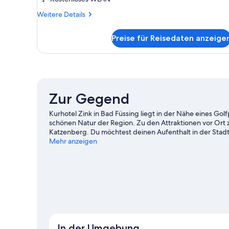
Weitere
Weitere Details
Details
für
Preise für Reisedaten anzeige
Doppelzimmer
Zur Gegend
Kurhotel Zink in Bad Füssing liegt in der Nähe eines Go
schönen Natur der Region. Zu den Attraktionen vor Or
Katzenberg. Du möchtest deinen Aufenthalt in der Stad
Sportveranstaltung aufpeppen? Dann schau doch einmal 
Mehr anzeigen
Zum Reiseführer für Bad Füssing
In der Umgebung