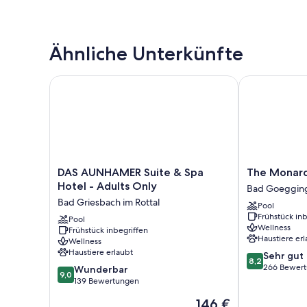
Ähnliche Unterkünfte
DAS AUNHAMER Suite & Spa Hotel - Adults Only
The Monarch 
DAS
The
DAS AUNHAMER Suite & Spa
The Monarc
AUNHAMER
Monarch
Hotel - Adults Only
Bad Goegging
Suite
Hotel
Bad Griesbach im Rottal
Pool
&
Bad
Frühstück inb
Spa
Pool
Goegging,
Wellness
Frühstück inbegriffen
Hotel
Neustadt
Haustiere erl
Wellness
-
an
Haustiere erlaubt
8.2
Sehr gut
Adults
der
8,2
von
266 Bewer
9.0
Only
Wunderbar
Donau
9,0
10,
von
Bad
139 Bewertungen
Sehr
10,
Griesbach
Der
146 €
gut,
Wunderbar,
im