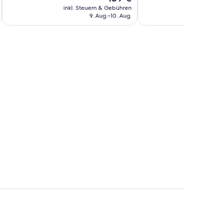
Preis
Bewertungen
inkl. Steuern & Gebühren
inkl. S
beträgt
9. Aug.–10. Aug.
159 €