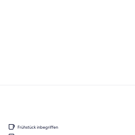
Terrasse/Pat
Frühstück, 
Frühstück inbegriffen