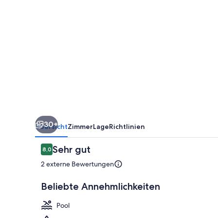
30+
Übersicht
Zimmer
Lage
Richtlinien
Bewertungen
Sehr gut
8,0
8,0 von 10.
2 externe Bewertungen
Beliebte Annehmlichkeiten
Pool