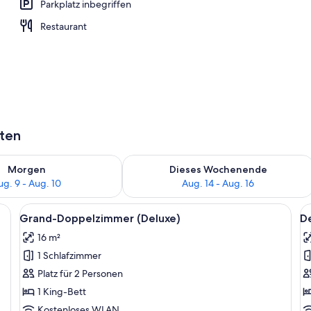
Parkplatz inbegriffen
Außenpool
Restaurant
aten
 - Aug. 9.
 Verfügbarkeit für morgen, Aug. 9 - Aug. 10.
Überprüfe die Verfügbarkeit für dies
Morgen
Dieses Wochenende
ug. 9 - Aug. 10
Aug. 14 - Aug. 16
reiften Sofa, zwei Beistelltischen mit Lampen und einem Bild an der Wand.
Alle
Ein Hotelzimmer mit einem Bett, einem
Al
5
Grand-Doppelzimmer (Deluxe)
D
Fotos
F
16 m²
für
f
1 Schlafzimmer
Grand-
D
Doppelzimmer
E
Platz für 2 Personen
(Deluxe)
a
1 King-Bett
anzeigen
Kostenloses WLAN