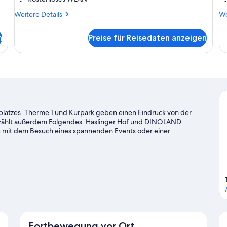
Weitere
We
Weitere Details
We
Details
De
für
fü
n
Preise für Reisedaten anzeigen
Grand-
De
Doppelzimmer
Ei
(Deluxe)
lfplatzes. Therme 1 und Kurpark geben einen Eindruck von der
t zählt außerdem Folgendes: Haslinger Hof und DINOLAND
t mit dem Besuch eines spannenden Events oder einer
hier vorbei: Tennisclub Bad Füssing oder Sport EDER + BERGER.
Fortbewegung vor Ort