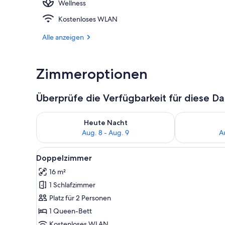
Wellness
Innenpool, 
Kostenloses WLAN
Alle anzeigen
Zimmeroptionen
Überprüfe die Verfügbarkeit für diese D
Überprüfe die Verfügbarkeit für heute Nacht, Aug. 8
Überprüfe die
Heute Nacht
Aug. 8 - Aug. 9
A
Alle
Ein Hotelzimmer mit einem gest
4
Doppelzimmer
Fotos
16 m²
für
1 Schlafzimmer
Doppelzimmer
anzeigen
Platz für 2 Personen
1 Queen-Bett
Kostenloses WLAN