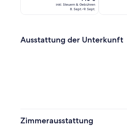
Preis
266
139
Rottal
inkl. Steuern & Gebühren
beträgt
Bewertungen
8. Sept.–9. Sept.
Bewertungen
146 €
Ausstattung der Unterkunft
Zimmerausstattung