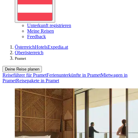
Unterkunft registrieren
Meine Reisen
Feedback
Österreich
Hotels
Expedia.at
Oberösterreich
Pramet
Deine Reise planen
Reiseführer für Pramet
Ferienunterkünfte in Pramet
Mietwagen in
Pramet
Reisepakete in Pramet