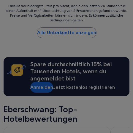
n
Dies
Dies ist der niedrigste Preis pro Nacht, der in den letzten 24 Stunden für
z
einen Aufenthalt mit 1 Übernachtung von 2 Erwachsenen gefunden wurde.
ist
u
Preise und Verfügbarkeiten können sich ändern. Es können zusätzliche
der
Bedingungen gelten.
f
niedrigste
r
Preis
i
Alle Unterkünfte anzeigen
pro
e
Nacht,
d
der
e
in
n
den
.
letzten
Spare durchschnittlich 15% bei
“
24 Stunden
für
Tausenden Hotels, wenn du
einen
angemeldet bist
Aufenthalt
mit
Anmelden
Jetzt kostenlos registrieren
1 Übernachtung
von
2 Erwachsenen
Eberschwang: Top-
gefunden
wurde.
Hotelbewertungen
Preise
und
Verfügbarkeiten
Parkhotel
Motel Sch