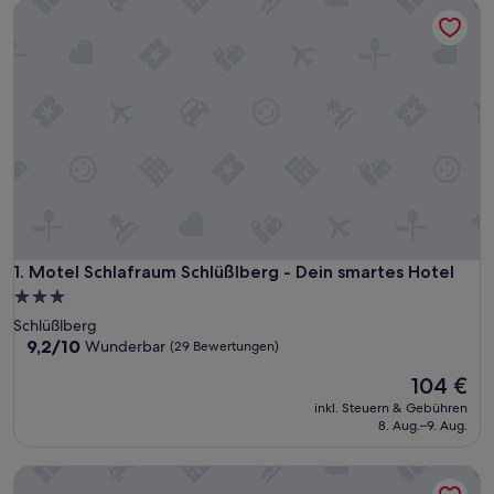
Motel Schlafraum Schlüßlberg - Dein smartes Hotel
Motel Schlafraum Schlüßlberg - Dein smartes Hotel
1. Motel Schlafraum Schlüßlberg - Dein smartes Hotel
3.0-
Sterne-
Schlüßlberg
Unterkunft
9.2
9,2/10
Wunderbar
(29 Bewertungen)
von
Der
104 €
10,
Preis
Wunderbar,
inkl. Steuern & Gebühren
beträgt
(29
8. Aug.–9. Aug.
104 €
Bewertungen)
Smartmotel