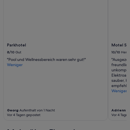
können
sich
ändern.
Es
können
zusätzliche
Bedingungen
gelten.
Parkhotel
Motel Sc
8/10
Gut
10/10
Herv
"Pool und Wellnessbereich waren sehr gut!"
"Ausgezei
Weniger
freundlich
unkomplizi
Elektroau
sauber, ko
empfehlen
Weniger
Georg
Aufenthalt von 1 Nacht
Adrienn
Au
Vor 4 Tagen gepostet
Vor 4 Tagen