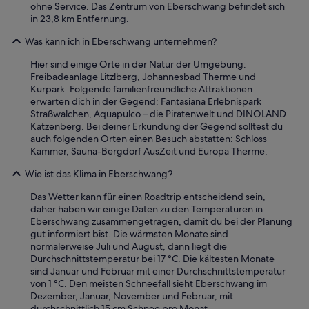
ohne Service. Das Zentrum von Eberschwang befindet sich
in 23,8 km Entfernung.
Was kann ich in Eberschwang unternehmen?
Hier sind einige Orte in der Natur der Umgebung:
Freibadeanlage Litzlberg, Johannesbad Therme und
Kurpark. Folgende familienfreundliche Attraktionen
erwarten dich in der Gegend: Fantasiana Erlebnispark
Straßwalchen, Aquapulco – die Piratenwelt und DINOLAND
Katzenberg. Bei deiner Erkundung der Gegend solltest du
auch folgenden Orten einen Besuch abstatten: Schloss
Kammer, Sauna-Bergdorf AusZeit und Europa Therme.
Wie ist das Klima in Eberschwang?
Das Wetter kann für einen Roadtrip entscheidend sein,
daher haben wir einige Daten zu den Temperaturen in
Eberschwang zusammengetragen, damit du bei der Planung
gut informiert bist. Die wärmsten Monate sind
normalerweise Juli und August, dann liegt die
Durchschnittstemperatur bei 17 °C. Die kältesten Monate
sind Januar und Februar mit einer Durchschnittstemperatur
von 1 °C. Den meisten Schneefall sieht Eberschwang im
Dezember, Januar, November und Februar, mit
durchschnittlich 15 cm Schnee pro Monat.