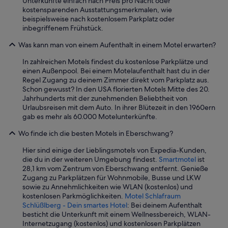
Unterkünfte einfach nach Preis pro Nacht oder
kostensparenden Ausstattungsmerkmalen, wie
beispielsweise nach kostenlosem Parkplatz oder
inbegriffenem Frühstück.
Was kann man von einem Aufenthalt in einem Motel erwarten?
In zahlreichen Motels findest du kostenlose Parkplätze und
einen Außenpool. Bei einem Motelaufenthalt hast du in der
Regel Zugang zu deinem Zimmer direkt vom Parkplatz aus.
Schon gewusst? In den USA florierten Motels Mitte des 20.
Jahrhunderts mit der zunehmenden Beliebtheit von
Urlaubsreisen mit dem Auto. In ihrer Blütezeit in den 1960ern
gab es mehr als 60.000 Motelunterkünfte.
Wo finde ich die besten Motels in Eberschwang?
Hier sind einige der Lieblingsmotels von Expedia-Kunden,
die du in der weiteren Umgebung findest.
Smartmotel
ist
28,1 km vom Zentrum von Eberschwang entfernt. Genieße
Zugang zu Parkplätzen für Wohnmobile, Busse und LKW
sowie zu Annehmlichkeiten wie WLAN (kostenlos) und
kostenlosen Parkmöglichkeiten.
Motel Schlafraum
Schlüßlberg - Dein smartes Hotel
: Bei deinem Aufenthalt
besticht die Unterkunft mit einem Wellnessbereich, WLAN-
Internetzugang (kostenlos) und kostenlosen Parkplätzen