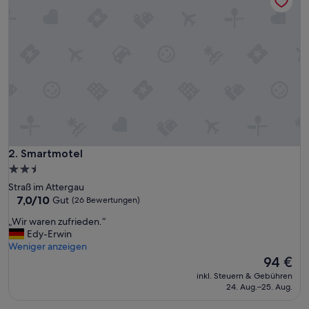
Smartmotel
2. Smartmotel
2.5-
Sterne-
Straß im Attergau
Unterkunft
7.0
7,0/10
Gut
(26 Bewertungen)
von
„
„Wir waren zufrieden.“
10,
W
Edy-Erwin
Gut,
i
Weniger anzeigen
(26
r
Der
94 €
Bewertungen)
w
Preis
inkl. Steuern & Gebühren
a
beträgt
24. Aug.–25. Aug.
r
94 €
e