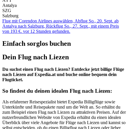
AYT
Antalya
SZG
Salzburg
Flug mit Corendon Airlines auswählen, Abflug So., 20. Sept. ab
Antalya nach Salzburg, Rückflug So., 27. Sept., mit einem Preis
von 193 €. vor 12 Stunden gefunden.
Einfach sorglos buchen
Dein Flug nach Liezen
Du suchst einen Flug nach Liezen? Entdecke jetzt billige Flüge
nach Liezen auf Expedia.at und buche online bequem dein
Flugticket.
So findest du deinen idealen Flug nach Liezen:
Als erfahrener Reisespezialist bietet Expedia Billigflüge sowie
Unterkünfte und Reisepakete rund um die Welt an. So erhältst du
zum Beispiel einen Flug nach Liezen zu attraktiven Preisen. Auf der
nutzerfreundlichen Website von Expedia erhältst du einen idealen
Überblick über viele Angebote für Flüge nach Liezen und kannst so
selbst entscheiden, ob du einen Billigflug nach Liezen oder lieber