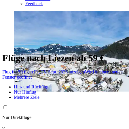
Feedback
Flüge nach Liezen ab 59 €
Flug für 59 € am Fr., 25. Sept. 2026 anzeigen
Wird in einem neuen
Fenster geöffnet
Hin- und Rückflug
Nur Hinflug
Mehrere Ziele
Nur Direktflüge