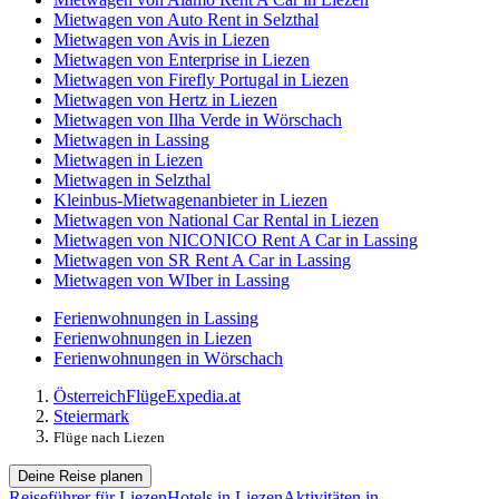
Mietwagen von Auto Rent in Selzthal
Mietwagen von Avis in Liezen
Mietwagen von Enterprise in Liezen
Mietwagen von Firefly Portugal in Liezen
Mietwagen von Hertz in Liezen
Mietwagen von Ilha Verde in Wörschach
Mietwagen in Lassing
Mietwagen in Liezen
Mietwagen in Selzthal
Kleinbus-Mietwagenanbieter in Liezen
Mietwagen von National Car Rental in Liezen
Mietwagen von NICONICO Rent A Car in Lassing
Mietwagen von SR Rent A Car in Lassing
Mietwagen von WIber in Lassing
Ferienwohnungen in Lassing
Ferienwohnungen in Liezen
Ferienwohnungen in Wörschach
Österreich
Flüge
Expedia.at
Steiermark
Flüge nach Liezen
Deine Reise planen
Reiseführer für Liezen
Hotels in Liezen
Aktivitäten in