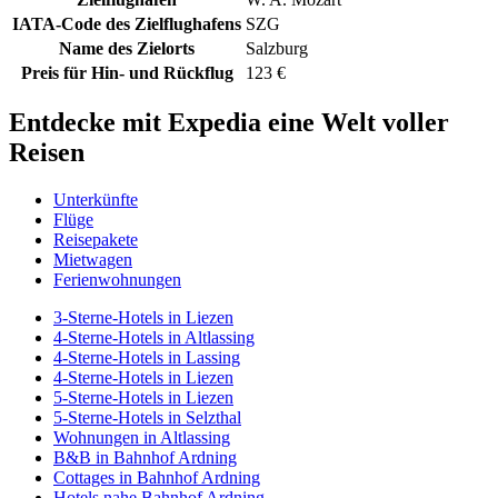
IATA-Code des Zielflughafens
SZG
Name des Zielorts
Salzburg
Preis für Hin- und Rückflug
123 €
Entdecke mit Expedia eine Welt voller
Reisen
Unterkünfte
Flüge
Reisepakete
Mietwagen
Ferienwohnungen
3-Sterne-Hotels in Liezen
4-Sterne-Hotels in Altlassing
4-Sterne-Hotels in Lassing
4-Sterne-Hotels in Liezen
5-Sterne-Hotels in Liezen
5-Sterne-Hotels in Selzthal
Wohnungen in Altlassing
B&B in Bahnhof Ardning
Cottages in Bahnhof Ardning
Hotels nahe Bahnhof Ardning