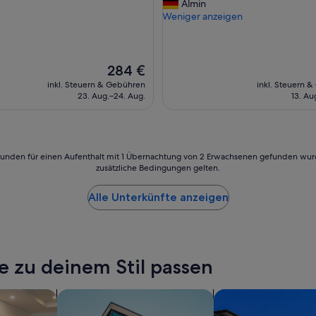
i
Almin
gut,
wöhnlich,
n
m
Weniger anzeigen
(5
a
m
Bewertungen)
ngen)
l
e
.
r
T
s
Der
284 €
o
c
Preis
inkl. Steuern & Gebühren
inkl. Steuern 
l
h
beträgt
23. Aug.–24. Aug.
13. Au
l
ö
284 €
e
n
s
u
A
n
m
d
24 Stunden für einen Aufenthalt mit 1 Übernachtung von 2 Erwachsenen gefunden wu
b
g
zusätzliche Bedingungen gelten.
i
e
e
r
Alle Unterkünfte anzeigen
n
ä
t
u
e
m
“
i
g
e zu deinem Stil passen
.
H
tels
Suche nach Apartments
ä
Nach Ferienwohnun
t