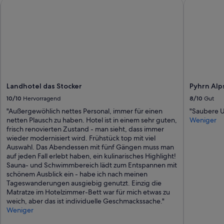
Landhotel das Stocker
Pyhrn Alps 
ö
n
n
e
n
.
“
Landhotel das Stocker
Pyhrn Alp
10/10
Hervorragend
8/10
Gut
"Außergewöhlich nettes Personal, immer für einen
"Saubere U
netten Plausch zu haben. Hotel ist in einem sehr guten,
Weniger
frisch renovierten Zustand - man sieht, dass immer
wieder modernisiert wird. Frühstück top mit viel
Auswahl. Das Abendessen mit fünf Gängen muss man
auf jeden Fall erlebt haben, ein kulinarisches Highlight!
Sauna- und Schwimmbereich lädt zum Entspannen mit
schönem Ausblick ein - habe ich nach meinen
Tageswanderungen ausgiebig genutzt. Einzig die
Matratze im Hotelzimmer-Bett war für mich etwas zu
weich, aber das ist individuelle Geschmackssache."
Weniger