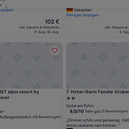
10,
S
a
Ambiente“
Wunderbar,
31
a
nzeigen
Sebastian
(184
u
Weniger anzeigen
ngen)
Bewertungen)
b
Der
102 €
e
Preis
inkl. Steuern & Gebühren
inkl. Steuern 
r
beträgt
17. Aug.–18. Aug.
6. Sep
e
102 €
s
alpin.resort by Falkensteiner
Hotel-Garni Familie Gruber
Z
i
m
m
e
r
n
e
t
alpin.resort by Falkensteiner
Hotel-Garni Familie Gruber
RET alpin.resort by
7. Hotel-Garni Familie Grube
t
einer
e
2.0-
s
Sterne-
Spital am Pyhrn
P
Unterkunft
8.0
8,0/10
Sehr gut
er
(5 Bewertungen)
e
von
ft
Außergewöhnlich
(38 Bewertungen)
r
„
„Zimmer schön und geräumig. Hät
10,
s
Z
etwas sauberer sein können. “
Sehr
o