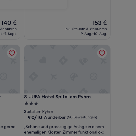
10,
Wunderbar,
(74
Bewertungen)
Der
Der
140 €
153 €
Preis
Preis
& Gebühren
inkl. Steuern & Gebühren
beträgt
beträgt
t.–7. Sept.
9. Aug.–10. Aug.
140 €
153 €
JUFA Hotel Spital am Pyhrn
JUFA Hotel Spital am Pyhrn
r
8. JUFA Hotel Spital am Pyhrn
3.0-
Sterne-
Spital am Pyhrn
Unterkunft
9.0
9,0/10
Wunderbar
(50 Bewertungen)
von
„
te gerne
„Schöne und grosszügige Anlage in einem
10,
S
ehemaligen Kloster, Zimmer funktional ok;
Wunderbar,