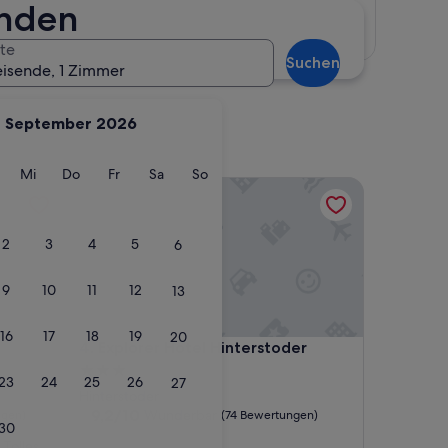
inden
Karte anzeigen
te
Suchen
eisende, 1 Zimmer
September 2026
g
ienstag
Mittwoch
Donnerstag
Freitag
Samstag
Sonntag
Mi
Do
Fr
Sa
So
Explorer Hotel Hinterstoder
2
3
4
5
6
9
10
11
12
13
16
17
18
19
20
Explorer Hotel Hinterstoder
4. Explorer Hotel Hinterstoder
3.0-
23
24
25
26
27
Sterne-
Hinterstoder
Unterkunft
9.2
9,2/10
Wunderbar
ngen)
(74 Bewertungen)
30
von
 Tolles