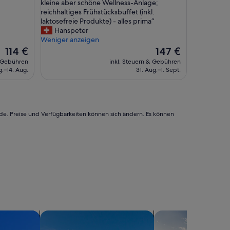
c
kleine aber schöne Wellness-Anlage;
(50
h
reichhaltiges Frühstücksbuffet (inkl.
Bewertungen)
ö
laktosefreie Produkte) - alles prima“
n
Hanspeter
e
Weniger anzeigen
u
Der
Der
114 €
147 €
n
Preis
Preis
& Gebühren
inkl. Steuern & Gebühren
d
beträgt
beträgt
g.–14. Aug.
31. Aug.–1. Sept.
g
114 €
147 €
r
o
s
s
rde. Preise und Verfügbarkeiten können sich ändern. Es können
z
ü
g
i
g
e
A
n
l
a
gen suchen
Suche nach Villen
g
Suche nach privaten
e