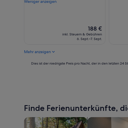
e
Weniger anzeigen
(37
Außerge
r
Bewertungen)
(38
s
Bewertu
o
n
a
Der
188 €
l
Preis
inkl. Steuern & Gebühren
“
beträgt
6. Sept.–7. Sept.
188 €
Mehr anzeigen
Dies
Dies ist der niedrigste Preis pro Nacht, der in den letzten 
ist
der
niedrigste
Preis
pro
Nacht,
der
in
Finde Ferienunterkünfte, di
den
letzten
Suche nach Ferienhütten
Suche nach Apartho
24 Stunden
für