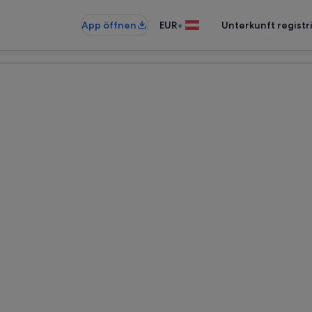
•
App öffnen
EUR
Unterkunft registr