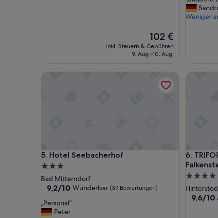
10,
10,
S
Sandr
Sehr
Gut,
a
Weniger a
gut,
(4
u
(160
Bewertu
b
Der
102 €
Bewertungen)
e
Preis
inkl. Steuern & Gebühren
r
beträgt
9. Aug.–10. Aug.
e
102 €
U
Hotel Seebacherhof
TRIFORET 
n
t
e
r
k
u
n
f
t
Hotel Seebacherhof
TRIFORET 
5. Hotel Seebacherhof
6. TRIFO
“
Falkenst
3.0-
4.0-
Sterne-
Bad Mitterndorf
Sterne-
Unterkunft
9.2
9,2/10
Wunderbar
(37 Bewertungen)
Hinterstod
von
Unterkun
9.6
9,6/10
„
„Personal“
10,
von
P
Peter
Wunderbar,
10,