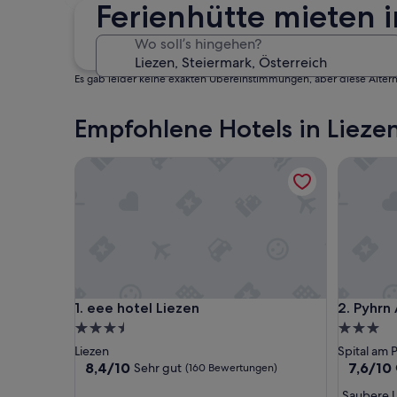
30. Okt. - 1. Nov.
Ferienhütte mieten 
Wo soll’s hingehen?
Es gab leider keine exakten Übereinstimmungen, aber diese Altern
Empfohlene Hotels in Lieze
eee hotel Liezen
Pyhrn Alp
eee hotel Liezen
Pyhrn Alp
1. eee hotel Liezen
2. Pyhrn 
3.5-
3.0-
Sterne-
Sterne-
Liezen
Spital am 
Unterkunft
Unterkun
8.4
7.6
8,4/10
7,6/10
Sehr gut
(160 Bewertungen)
von
von
„
„Saubere 