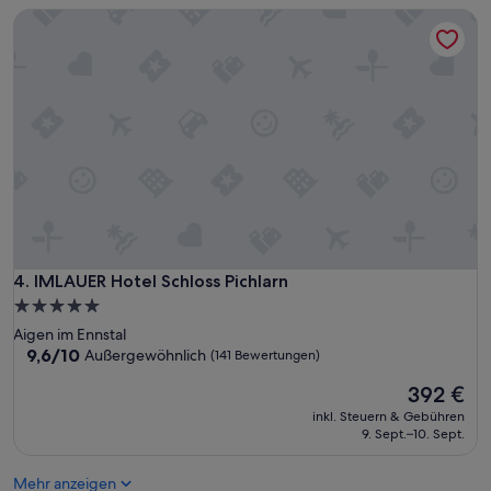
e
IMLAUER Hotel Schloss Pichlarn
s
Z
i
m
m
e
r
n
e
t
t
e
s
P
IMLAUER Hotel Schloss Pichlarn
4. IMLAUER Hotel Schloss Pichlarn
e
5.0-
r
Sterne-
Aigen im Ennstal
s
Unterkunft
9.6
9,6/10
Außergewöhnlich
(141 Bewertungen)
o
von
n
Der
392 €
10,
a
Preis
Außergewöhnlich,
l
inkl. Steuern & Gebühren
beträgt
(141
9. Sept.–10. Sept.
.
392 €
Bewertungen)
T
o
Mehr anzeigen