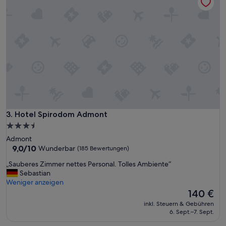
Hotel Spirodom Admont
3. Hotel Spirodom Admont
3.5-
Sterne-
Admont
Unterkunft
9.0
9,0/10
Wunderbar
(185 Bewertungen)
von
„
„Sauberes Zimmer nettes Personal. Tolles Ambiente“
10,
S
Sebastian
Wunderbar,
a
Weniger anzeigen
(185
u
Der
140 €
Bewertungen)
b
Preis
inkl. Steuern & Gebühren
e
beträgt
6. Sept.–7. Sept.
r
140 €