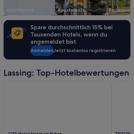
Verfügbarkeiten
können
Aparthotels
Apartments
Ferienwoh
sich
ändern.
Es
Spare durchschnittlich 15% bei
können
zusätzliche
Tausenden Hotels, wenn du
Bedingungen
angemeldet bist
gelten.
Anmelden
Jetzt kostenlos registrieren
Lassing: Top-Hotelbewertungen
JUFA Hotel Spital am Pyhrn
TRIFORET a
JUFA Hotel Spital am Pyhrn
TRIFORET 