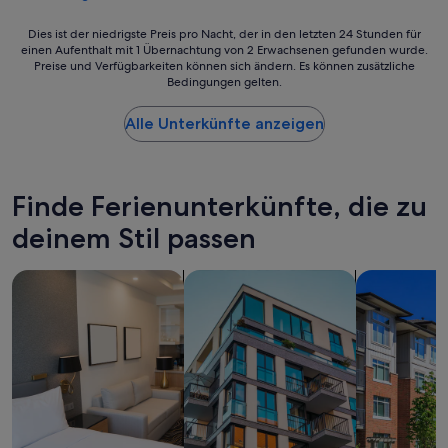
l
l
Dies
Dies ist der niedrigste Preis pro Nacht, der in den letzten 24 Stunden für
e
einen Aufenthalt mit 1 Übernachtung von 2 Erwachsenen gefunden wurde.
ist
s
Preise und Verfügbarkeiten können sich ändern. Es können zusätzliche
der
A
Bedingungen gelten.
niedrigste
m
Preis
b
Alle Unterkünfte anzeigen
pro
i
Nacht,
e
der
n
in
t
den
Finde Ferienunterkünfte, die zu
e
letzten
“
deinem Stil passen
24 Stunden
für
einen
Suche nach Aparthotels
Suche nach Apartments
Nach Ferien
Aufenthalt
mit
1 Übernachtung
von
2 Erwachsenen
gefunden
wurde.
Preise
und