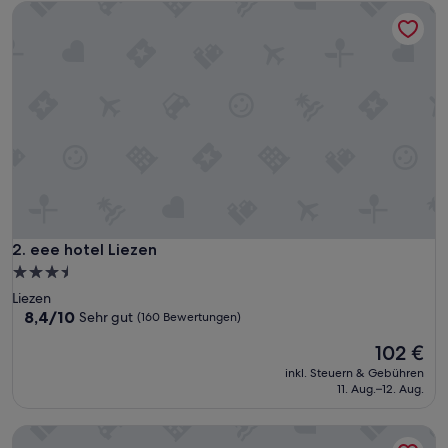
eee hotel Liezen
eee hotel Liezen
2. eee hotel Liezen
3.5-
Sterne-
Liezen
Unterkunft
8.4
8,4/10
Sehr gut
(160 Bewertungen)
von
Der
102 €
10,
Preis
Sehr
inkl. Steuern & Gebühren
beträgt
gut,
11. Aug.–12. Aug.
102 €
(160
Bewertungen)
Hotel Spirodom Admont