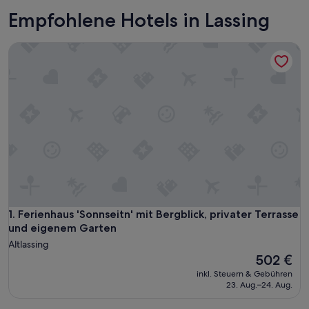
Empfohlene Hotels in Lassing
Ferienhaus 'Sonnseitn' mit Bergblick, privater Terrasse und
Ferienhaus 'Sonnseitn' mit Bergblick, privater Terrasse und
1. Ferienhaus 'Sonnseitn' mit Bergblick, privater Terrasse
und eigenem Garten
Altlassing
Der
502 €
Preis
inkl. Steuern & Gebühren
beträgt
23. Aug.–24. Aug.
502 €