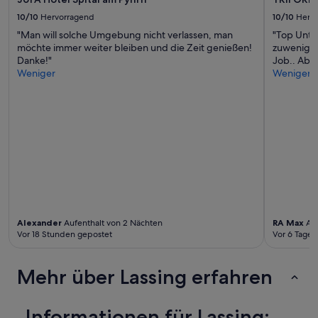
10/10
Hervorragend
10/10
Herv
"Man will solche Umgebung nicht verlassen, man
"Top Unter
möchte immer weiter bleiben und die Zeit genießen!
zuwenig P
Danke!"
Job.. Abe
Weniger
Weniger
Alexander
Aufenthalt von 2 Nächten
RA Max
Auf
Vor 18 Stunden gepostet
Vor 6 Tagen
Mehr über Lassing erfahren
Informationen für Lassing: