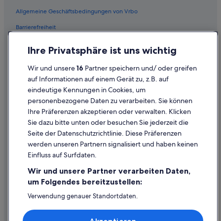
u
Allgemeine Geschäftsbedingungen von Vrbo
n
Villen in Puchenau
d
Barrierefreiheit
Pensionen in Rust
d
a
Salzburg Hotels
Einreisebestimmungen
m
Ihre Privatsphäre ist uns wichtig
i
Kapselhotels in Salzburg
Datenschutzerklärung
t
Wir und unsere
16
Partner speichern und/ oder greifen
Pensionen in Salzburg
Cookie-Erklärung
R
auf Informationen auf einem Gerät zu, z.B. auf
u
Hütten in Semmering
eindeutige Kennungen in Cookies, um
Rechtliche Hinweise/Kontakt
h
personenbezogene Daten zu verarbeiten. Sie können
e
Baumhäuser in Steiermark
Inhaltsrichtlinien und Melden von Inhalten
.
Ihre Präferenzen akzeptieren oder verwalten. Klicken
Chalets in Steiermark
W
Sie dazu bitte unten oder besuchen Sie jederzeit die
i
Hilfe
Hütten in Steiermark
Seite der Datenschutzrichtlinie. Diese Präferenzen
r
werden unseren Partnern signalisiert und haben keinen
h
Baumhäuser in Tirol
Hilfe
Einfluss auf Surfdaten.
a
Ferienwohnungen in Velden am Wörther See
Buchung ändern oder stornieren
b
Wir und unsere Partner verarbeiten Daten,
e
Campingplätze in Weißensee
Rückerstattungsprozess und Zeitrahmen
um Folgendes bereitzustellen:
n
j
Aparthotels in Wien
Buchen Sie einen Flug mit einer Gutschrift bei der Fluggesellschaft
Verwendung genauer Standortdaten.
e
Endgeräteeigenschaften zur Identifikation aktiv abfragen.
Ferienwohnungen in Wien
d
Internationale Reisedokumente
Speichern von oder Zugriff auf Informationen auf einem
e