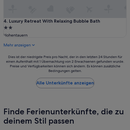
r
d
S
s
k
e
i
h
Luxury Retreat With Relaxing Bubble Bath
4. Luxury Retreat With Relaxing Bubble Bath
p
r
2.0-
i
s
s
Sterne-
Hohentauern
p
t
Unterkunft
a
e
Mehr anzeigen
r
i
t
n
a
Dies
Dies ist der niedrigste Preis pro Nacht, der in den letzten 24 Stunden für
1
n
einen Aufenthalt mit 1 Übernachtung von 2 Erwachsenen gefunden wurde.
ist
5
Preise und Verfügbarkeiten können sich ändern. Es können zusätzliche
i
der
M
Bedingungen gelten.
s
niedrigste
i
c
Preis
n
h
Alle Unterkünfte anzeigen
pro
u
e
Nacht,
t
i
der
e
n
in
n
g
den
l
e
letzten
Finde Ferienunterkünfte, die zu
a
r
24 Stunden
u
deinem Stil passen
i
für
f
c
einen
e
h
Aufenthalt