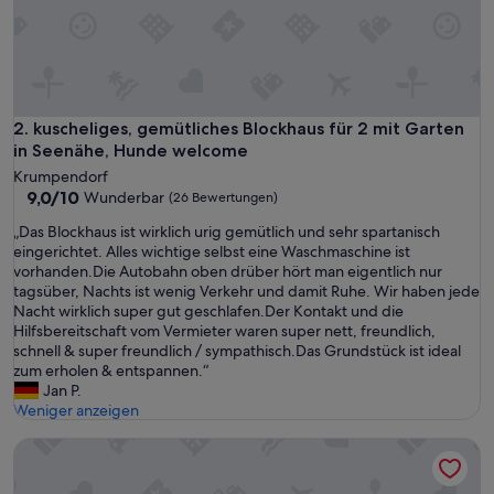
e
i
n
s
a
m
g
kuscheliges, gemütliches Blockhaus für 2 mit Garten in Se
2. kuscheliges, gemütliches Blockhaus für 2 mit Garten
e
in Seenähe, Hunde welcome
l
Krumpendorf
e
9.0
9,0/10
Wunderbar
(26 Bewertungen)
g
von
e
„
„Das Blockhaus ist wirklich urig gemütlich und sehr spartanisch
10,
n
D
eingerichtet. Alles wichtige selbst eine Waschmaschine ist
Wunderbar,
e
a
vorhanden.Die Autobahn oben drüber hört man eigentlich nur
(26
B
s
tagsüber, Nachts ist wenig Verkehr und damit Ruhe. Wir haben jede
Bewertungen)
e
B
Nacht wirklich super gut geschlafen.Der Kontakt und die
r
l
Hilfsbereitschaft vom Vermieter waren super nett, freundlich,
g
o
schnell & super freundlich / sympathisch.Das Grundstück ist ideal
h
c
zum erholen & entspannen.“
ü
k
Jan P.
t
h
Weniger anzeigen
t
a
e
Apartment With Mountain View
u
.
s
U
i