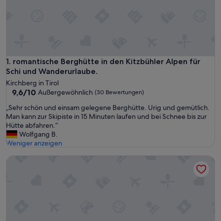
romantische Berghütte in den Kitzbühler Alpen für Schi un
1. romantische Berghütte in den Kitzbühler Alpen für
Schi und Wanderurlaube.
Kirchberg in Tirol
9.6
9,6/10
Außergewöhnlich
(30 Bewertungen)
von
„
„Sehr schön und einsam gelegene Berghütte. Urig und gemütlich.
10,
S
Man kann zur Skipiste in 15 Minuten laufen und bei Schnee bis zur
Außergewöhnlich,
e
Hütte abfahren.“
(30
h
Wolfgang B.
Bewertungen)
r
Weniger anzeigen
s
kuscheliges, gemütliches Blockhaus für 2 mit Garten in Se
c
h
ö
n
u
n
d