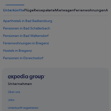
h
ö
r
Unterkünfte
Flüge
Reisepakete
Mietwagen
Ferienwohnungen
An
t
m
Aparthotels in Bad Radkersburg
a
n
Pensionen in Bad Schallerbach
e
Pensionen in Bad Waltersdorf
i
g
Ferienwohnungen in Bregenz
e
n
Hostels in Bregenz
t
Pensionen in Ebreichsdorf
l
i
Campingplätze in Fuschl am See
c
h
Pensionen in Gamlitz
n
Pensionen in Gmunden
u
Unternehmen
r
Ferienwohnungen in Graz
t
Über uns
a
Hütten in Grünau im Almtal
g
Jobs
Motel One Hotels in Innsbruck
s
Unterkunft registrieren
ü
Innsbruck Hotels