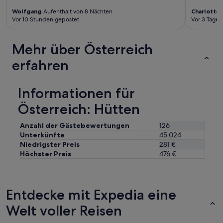
d
e
Wolfgang
Aufenthalt von 8 Nächten
Charlotte 
n
Vor 10 Stunden gepostet
Vor 3 Tagen
.
D
Mehr über Österreich
i
e
erfahren
A
u
t
Informationen für
o
b
Österreich: Hütten
a
h
Anzahl der Gästebewertungen
126
n
Unterkünfte
45.024
o
Niedrigster Preis
281 €
b
e
Höchster Preis
476 €
n
d
r
ü
Entdecke mit Expedia eine
b
Welt voller Reisen
e
r