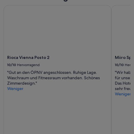
i
b
n
Rioca Vienna Posto 2
Miiro Spi
f
e
a
W
h
a
r
s
e
c
n
h
.
m
“
a
s
Rioca Vienna Posto 2
Miiro Sp
c
h
10/10
Hervorragend
10/10
Herv
i
"Gut an den ÖPNV angeschlossen. Ruhige Lage.
"Wir habe
n
Waschraum und Fitnessraum vorhanden. Schönes
für unser
e
Zimmerdesign."
Das Hotel 
i
Weniger
sehr freun
s
Weniger
t
v
o
r
h
a
n