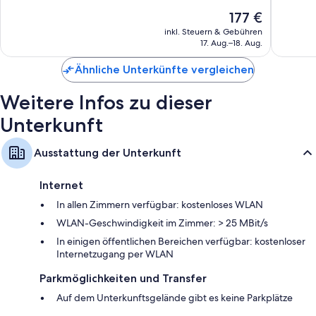
Badezimmer mit Duschen und kostenlosen Toilettenartikeln
10,
10,
Der
177 €
Außergewöhnlich,
Wunder
Flachbildfernseher mit Satellitenempfang
Preis
853
1.867
inkl. Steuern & Gebühren
Mini-Kühlschränke, tägliche Zimmerreinigung und Schreibtisch
beträgt
17. Aug.–18. Aug.
Bewertungen
Bewert
177 €
Ähnliche Unterkünfte vergleichen
Weitere Infos zu dieser
Unterkunft
Ausstattung der Unterkunft
Internet
In allen Zimmern verfügbar: kostenloses WLAN
WLAN-Geschwindigkeit im Zimmer: > 25 MBit/s
In einigen öffentlichen Bereichen verfügbar: kostenloser
Internetzugang per WLAN
Parkmöglichkeiten und Transfer
Auf dem Unterkunftsgelände gibt es keine Parkplätze