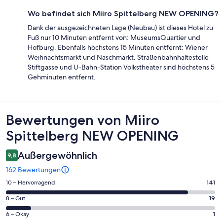
Wo befindet sich Miiro Spittelberg NEW OPENING?
Dank der ausgezeichneten Lage (Neubau) ist dieses Hotel zu
Fuß nur 10 Minuten entfernt von: MuseumsQuartier und
Hofburg. Ebenfalls höchstens 15 Minuten entfernt: Wiener
Weihnachtsmarkt und Naschmarkt. Straßenbahnhaltestelle
Stiftgasse und U-Bahn-Station Volkstheater sind höchstens 5
Gehminuten entfernt.
Bewertungen
Bewertungen von Miiro
Spittelberg NEW OPENING
Außergewöhnlich
9,8
162 Bewertungen
141
10 – Hervorragend
141
von
19
8 – Gut
19
insgesamt
von
162
1
6 – Okay
1
insgesamt