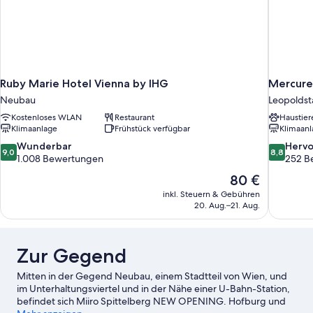
Ruby Marie Hotel Vienna by IHG
Mercure
Neubau
Leopoldst
Kostenloses WLAN
Restaurant
Haustier
Klimaanlage
Frühstück verfügbar
Klimaanl
9.0
8.8
Wunderbar
Herv
9,0
8,8
von
von
1.008 Bewertungen
252 B
10,
10,
Der
80 €
Wunderbar,
Hervorrag
Preis
inkl. Steuern & Gebühren
1.008
252
beträgt
20. Aug.–21. Aug.
Bewertungen
Bewertun
80 €
Zur Gegend
Mitten in der Gegend Neubau, einem Stadtteil von Wien, und
im Unterhaltungsviertel und in der Nähe einer U-Bahn-Station,
befindet sich Miiro Spittelberg NEW OPENING. Hofburg und