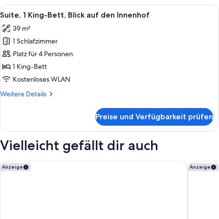
Alle
Ein Hotelzimmer mit Bett, Nachttische
5
Suite, 1 King-Bett, Blick auf den Innenhof
Fotos
39 m²
für
1 Schlafzimmer
Suite,
1 King-
Platz für 4 Personen
Bett,
1 King-Bett
Blick
Kostenloses WLAN
auf
Weitere
Weitere Details
den
Details
Innenhof
für
Preise und Verfügbarkeit prüfen
Suite,
anzeigen
1 King-
Bett,
Vielleicht gefällt dir auch
Blick
auf
den
Ruby Marie Hotel Vienna by IHG
Mercure 
Anzeige
Anzeige
Innenhof