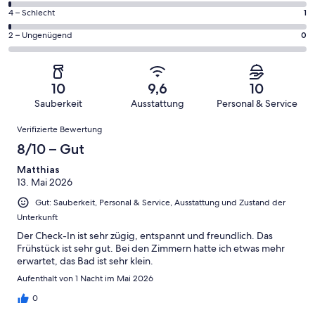
Gästebewertungen
von
162
1
4 – Schlecht
1
haben
insgesamt
Gästebewertungen
von
eine
162
0
2 – Ungenügend
0
haben
insgesamt
Bewertung
Gästebewertungen
von
eine
162
von
haben
insgesamt
Bewertung
Gästebewertungen
10
eine
162
von
haben
10
9,6
10
-
Bewertung
Gästebewertungen
8
eine
Sauberkeit
Ausstattung
Personal & Service
Hervorragend
von
haben
-
Bewertung
Bewertungen
6
eine
Gut
Verifizierte Bewertung
von
-
Bewertung
4
8/10 – Gut
Okay
von
-
2
Matthias
Schlecht
13. Mai 2026
-
Ungenügend
Gut: Sauberkeit, Personal & Service, Ausstattung und Zustand der
Unterkunft
Der Check-In ist sehr zügig, entspannt und freundlich. Das
Frühstück ist sehr gut. Bei den Zimmern hatte ich etwas mehr
erwartet, das Bad ist sehr klein.
Aufenthalt von 1 Nacht im Mai 2026
0