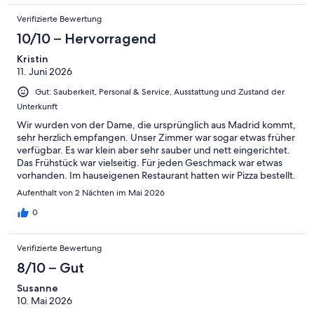
Verifizierte Bewertung
10/10 – Hervorragend
Kristin
11. Juni 2026
Gut: Sauberkeit, Personal & Service, Ausstattung und Zustand der
Unterkunft
Wir wurden von der Dame, die ursprünglich aus Madrid kommt,
sehr herzlich empfangen. Unser Zimmer war sogar etwas früher
verfügbar. Es war klein aber sehr sauber und nett eingerichtet.
Das Frühstück war vielseitig. Für jeden Geschmack war etwas
vorhanden. Im hauseigenen Restaurant hatten wir Pizza bestellt.
Auch diese war sehr lecker. Der Check out lief genauso
Aufenthalt von 2 Nächten im Mai 2026
problemlos wie der der Check in. Uns hat es sehr gut gefallen
und wir würden das Hotel mit der wirklich hervorragenden Lage
0
jederzeit weiter empfehlen.
Verifizierte Bewertung
8/10 – Gut
Susanne
10. Mai 2026