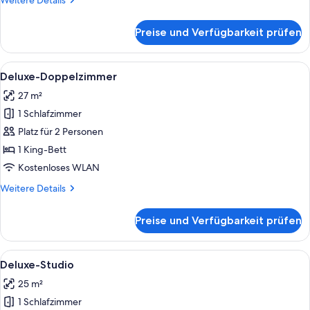
Weitere Details
Details
für
Preise und Verfügbarkeit prüfen
Doppelzimmer
Alle
Ein Hotelzimmer mit Bett, Stuhl, Tisc
12
Deluxe-Doppelzimmer
Fotos
27 m²
für
1 Schlafzimmer
Deluxe-
Doppelzimmer
Platz für 2 Personen
anzeigen
1 King-Bett
Kostenloses WLAN
Weitere
Weitere Details
Details
für
Preise und Verfügbarkeit prüfen
Deluxe-
Doppelzimmer
Alle
Ein Hotelzimmer mit Bett, Schreibtisc
8
Deluxe-Studio
Fotos
25 m²
für
1 Schlafzimmer
Deluxe-