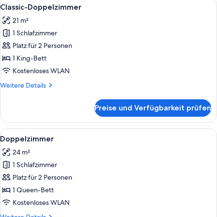
Alle
Ein Hotelzimmer mit Bett, Schreibtisch
8
Classic-Doppelzimmer
Fotos
21 m²
für
1 Schlafzimmer
Classic-
Doppelzimmer
Platz für 2 Personen
anzeigen
1 King-Bett
Kostenloses WLAN
Weitere
Weitere Details
Details
für
Preise und Verfügbarkeit prüfen
Classic-
Doppelzimmer
Alle
Ein Hotelzimmer mit einem Bett, eine
7
Doppelzimmer
Fotos
24 m²
für
1 Schlafzimmer
Doppelzimmer
anzeigen
Platz für 2 Personen
1 Queen-Bett
Kostenloses WLAN
Weitere