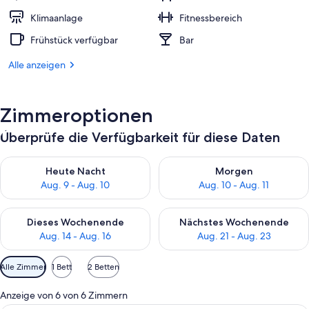
Klimaanlage
Fitnessbereich
Frühstück verfügbar
Bar
Alle anzeigen
Zimmeroptionen
Überprüfe die Verfügbarkeit für diese Daten
Überprüfe die Verfügbarkeit für heute Nacht, Aug. 9 - Aug. 10
Überprüfe die Verfügbarkeit fü
Heute Nacht
Morgen
Aug. 9 - Aug. 10
Aug. 10 - Aug. 11
Überprüfe die Verfügbarkeit für dieses Wochenende, Aug. 14 -
Überprüfe die Verfügbarkeit f
Dieses Wochenende
Nächstes Wochenende
Aug. 14 - Aug. 16
Aug. 21 - Aug. 23
Verfügbare
Alle Zimmer
1 Bett
2 Betten
Filter
für
Anzeige von 6 von 6 Zimmern
Zimmer