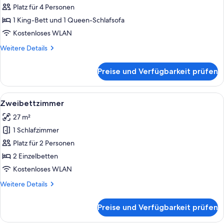
Studio
Platz für 4 Personen
anzeigen
1 King-Bett und 1 Queen-Schlafsofa
Kostenloses WLAN
Weitere
Weitere Details
Details
für
Preise und Verfügbarkeit prüfen
Deluxe-
Studio
Alle
Ein Hotelzimmer mit Bett, Nachttische
6
Zweibettzimmer
Fotos
27 m²
für
1 Schlafzimmer
Zweibettzimmer
anzeigen
Platz für 2 Personen
2 Einzelbetten
Kostenloses WLAN
Weitere
Weitere Details
Details
für
Preise und Verfügbarkeit prüfen
Zweibettzimmer