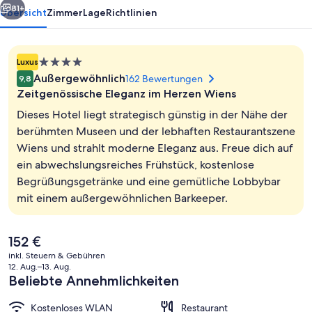
81+
Übersicht
Zimmer
Lage
Richtlinien
4.0-
Luxus
Sterne-
Außergewöhnlich
162 Bewertungen
9,8
Unterkunft
Zeitgenössische Eleganz im Herzen Wiens
Dieses Hotel liegt strategisch günstig in der Nähe der
berühmten Museen und der lebhaften Restaurantszene
Wiens und strahlt moderne Eleganz aus. Freue dich auf
Mittagessen und Abendessen
ein abwechslungsreiches Frühstück, kostenlose
Begrüßungsgetränke und eine gemütliche Lobbybar
mit einem außergewöhnlichen Barkeeper.
Der
152 €
aktuelle
inkl. Steuern & Gebühren
Preis
12. Aug.–13. Aug.
beträgt
Beliebte Annehmlichkeiten
152 €.
Kostenloses WLAN
Restaurant