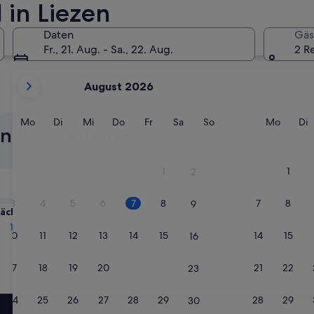
 in Liezen
Daten
Gäs
Fr., 21. Aug. - Sa., 22. Aug.
2 R
Derzeit
August 2026
werden
Ramsau am Dachstein
Bad Aus
die
Monate
Montag
Dienstag
Mittwoch
Donnerstag
Freitag
Samstag
Sonntag
Monta
D
Mo
Di
Mi
Do
Fr
Sa
So
Mo
Di
en: Verfügbarkeit
August
2026
und
1
1
2
Morgen
September
8. Aug. - 9. Aug.
2026
3
4
5
6
7
8
7
8
9
angezeigt.
ächstes Wochenende
14. Aug. - 16. Aug.
10
11
12
13
14
15
14
15
16
17
18
19
20
21
22
21
22
23
24
25
26
27
28
29
28
29
30