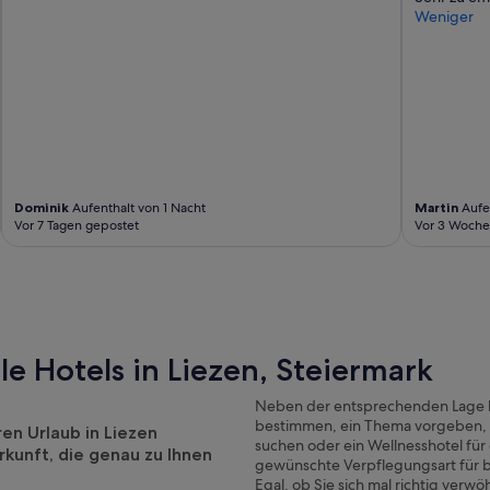
Weniger
Dominik
Aufenthalt von 1 Nacht
Martin
Aufen
Vor 7 Tagen gepostet
Vor 3 Woche
le Hotels in Liezen, Steiermark
Neben der entsprechenden Lage k
bestimmen, ein Thema vorgeben, wi
ren Urlaub in Liezen
suchen oder ein Wellnesshotel fü
rkunft, die genau zu Ihnen
gewünschte Verpflegungsart für b
?
Egal, ob Sie sich mal richtig verw