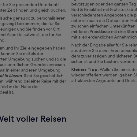
bevorzugen oder den ganzen Tag 
r für Sie passenden Unterkunft
Bed & Breakfast mit Frühstücksbuff
ster Zeit finden und gleich buchen.
verschiedensten Angeboten die pa
suche genau so zu personalisieren,
natürlich auch die Option, den Ho
ngezeigt bekommen, die für Sie
zwischen einfachen Unterkünften 
leunigen und Sie finden vor Ort
mittleren Preisklasse mit drei Ster
und Aspekte aufweist, die für Sie
mit allen erdenklichen Annehmlich
ind.
Nach der Eingabe aller für Sie rele
um und Ihr Ziel eingegeben haben
aus denen Sie dann Ihren persönli
 können Sie mittels der
dem zuverlässigen und sicheren B
ierten Umgebung suchen und so die
sicher ist und Sie bestens vorberei
aus beruflichen Gründen anreisen
Kleiner Tipp:
Wollen Sie eines de
inmal in einer anderen Umgebung
wieder offeriert werden, geben S
l in Liezen
.
Sind Sie geschäftlich
attraktivsten Angebote und Deals 
 an, während bei einer Reise mit der
feld in der Nähe der
eal ist.
elt voller Reisen