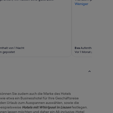
Weniger
thalt von 1 Nacht
Eva
Aufenthalt von 2 Nächt
n gepostet
Vor 1 Monat gepostet
önnen Sie zudem auch die Marke des Hotels
e etwa ein Businesshotel für Ihre Geschäftsreise
r den Urlaub zum Ausspannen auswählen, sowie die
eispielsweise
Hotels mit Whirlpool in Liezen
festlegen.
öhnen lassen möchten und daher ein All-inclusive-Hotel