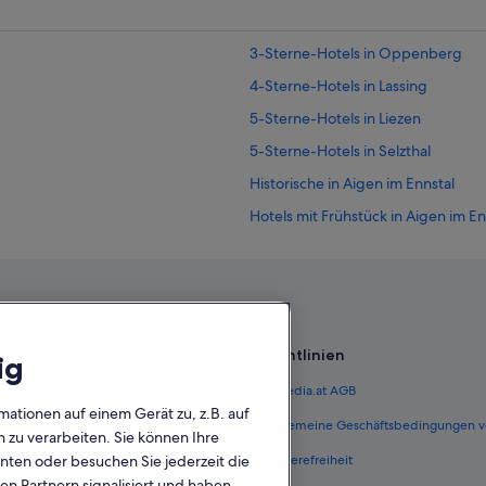
3-Sterne-Hotels in Oppenberg
4-Sterne-Hotels in Lassing
5-Sterne-Hotels in Liezen
5-Sterne-Hotels in Selzthal
Historische in Aigen im Ennstal
Hotels mit Frühstück in Aigen im En
Abenteuer in Aigen im Ennstal
Wohnungen in Altlassing
B&B in Bahnhof Ardning
Hotels nahe Bahnhof Ardning
Richtlinien
ig
Hotels nahe Bahnhof Selzthal
 Österreich
Expedia.at AGB
Hotels nahe Bahnhof Wörschach S
mationen auf einem Gerät zu, z.B. auf
terreich
Allgemeine Geschäftsbedingungen v
zu verarbeiten. Sie können Ihre
Ferienwohnungen in Lassing
ungen Österreich
Barrierefreiheit
unten oder besuchen Sie jederzeit die
Günstige in Lassing
en Partnern signalisiert und haben