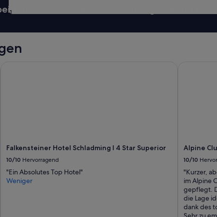
 bei Tausenden Hotels, wenn du angemeldet bist
31
ngen
Falkensteiner Hotel Schladming l 4 Star Superior
Alpine Clu
Falkensteiner Hotel Schladming l 4 Star Superior
Alpine Cl
10/10
Hervorragend
10/10
Hervo
"Ein Absolutes Top Hotel"
"Kurzer, ab
Weniger
im Alpine C
gepflegt. 
die Lage i
dank des to
Sehr zu emp