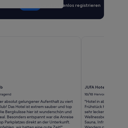
Anmelden
Jetzt kostenlos registrieren
b
JUFA Hotel Altaussee
ub
JUFA Hotel Altaussee
rragend
10/10
Hervorragend
er absolut gelungener Aufenthalt zu viert
"Hotel in absolute Ruhel
lub! Das Hotel ist extrem sauber und top
Frühstück hervorragend!
Die Bergkulisse hier ist wunderschön und
sehr lecker! Zimmer wa
deal. Besonders entspannt war die Anreise
Wellnessbereich auch gu
p Parkplatzes direkt an der Unterkunft.
Sauna, Infrarotkabine. 
fehlen, wir hatten eine gute Zeit!"
Wandern perfekt!"