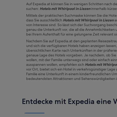
Auf Expedia.at können Sie in wenigen Schritten nach de
suchen:
Hotels mit Whirlpool in Liezen
innerhalb kürze
Mittels der praktischen Suchmaske können Sie die Hotel
dass Sie ausschließlich
Hotels mit Whirlpool in Liezen
a
von Interesse sind. So lässt sich der Suchvorgang besch
genau die Unterkunft vor, die all die Annehmlichkeiten 
bei Ihrem Aufenthalt für eine gelungene Zeit relevant s
Nachdem Sie auf Expedia.at den geplanten Reisezeitra
und sich die verfügbaren Hotels haben anzeigen lassen,
übersichtlichen Karte nach Unterkünften in der präfer
genaue Lage des Hotels vorgeben. Je nachdem, ob Sie 
wollen, mit der Familie unterwegs sind oder einfach e
ausspannen wollen, empfehlen sich
Hotels mit Whirlpoo
vor Ort, bietet sich ein Hotel in verkehrsgünstiger Lage
Familie eine Unterkunft in einem kinderfreundlichen Um
bedeutendsten Attraktionen und Sehenswürdigkeiten id
Entdecke mit Expedia eine W