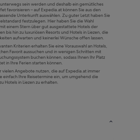
unterwegs sein werden und deshalb ein gemütliches
et favorisieren – auf Expedia.at können Sie aus den
ssende Unterkunft auswählen. Zu guter Letzt haben Sie
telstandard festzulegen. Hier haben Sie die Wahl
mit einem Stern über gut ausgestattete Hotels der
nen bis hin zu luxuriösen Resorts und Hotels in
Liezen,
die
keiten aufwarten und keinerlei Wünsche offen lassen.
vanten Kriterien erhalten Sie eine Vorauswahl an Hotels,
chen Favorit aussuchen und in wenigen Schritten mit
uchungssystem buchen können, sodass Ihnen Ihr Platz
tet in Ihre Ferien starten können.
r vielen Angebote nutzen, die auf Expedia.at immer
ie einfach Ihre Reisetermine ein, um umgehend die
zu Hotels in
Liezen
zu erhalten.