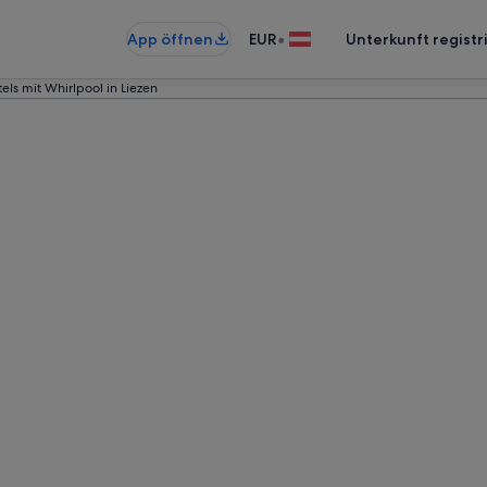
•
App öffnen
EUR
Unterkunft registr
els mit Whirlpool in Liezen