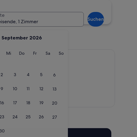
te
Suchen
eisende, 1 Zimmer
September 2026
see
Haus
g
ienstag
Mittwoch
Donnerstag
Freitag
Samstag
Sonntag
Mi
Do
Fr
Sa
So
2
3
4
5
6
9
10
11
12
13
Karte anzeigen
16
17
18
19
20
23
24
25
26
27
30