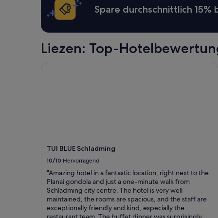
Spare durchschnittlich 15%
Liezen: Top-Hotelbewertu
TUI BLUE Schladming
TUI BLUE Schladming
10/10
Hervorragend
"Amazing hotel in a fantastic location, right next to the
Planai gondola and just a one-minute walk from
Schladming city centre. The hotel is very well
maintained, the rooms are spacious, and the staff are
exceptionally friendly and kind, especially the
restaurant team. The buffet dinner was surprisingly