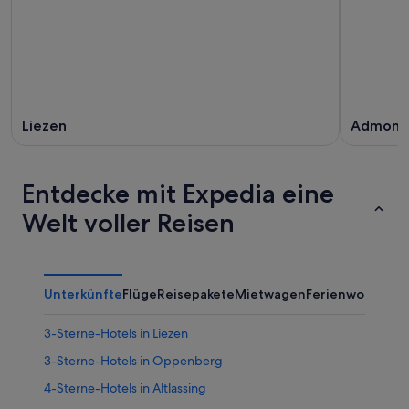
Aug.
Aug.
-
16.
Aug.
Liezen
Admont
Entdecke mit Expedia eine
Welt voller Reisen
Unterkünfte
Flüge
Reisepakete
Mietwagen
Ferienwohnung
3-Sterne-Hotels in Liezen
3-Sterne-Hotels in Oppenberg
4-Sterne-Hotels in Altlassing