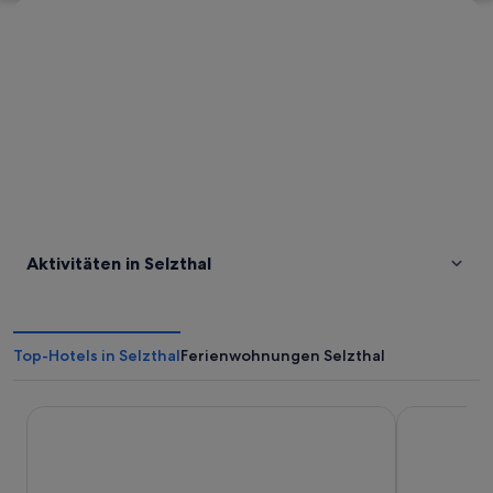
Karte erkunden
Aktivitäten in Selzthal
Top-Hotels in Selzthal
Ferienwohnungen Selzthal
eee hotel Liezen
TRIFORET alp