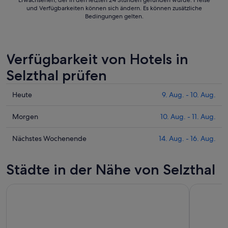
Erwachsenen, der in den letzten 24 Stunden gefunden wurde. Preise
und Verfügbarkeiten können sich ändern. Es können zusätzliche
Bedingungen gelten.
Verfügbarkeit von Hotels in
Selzthal prüfen
Prüfe
Heute
9. Aug. - 10. Aug.
die
Preise
Prüfe
Morgen
10. Aug. - 11. Aug.
für
die
Selzthal
Preise
Prüfe
Nächstes Wochenende
14. Aug. - 16. Aug.
heute
für
die
Nacht,
Selzthal
Preise
Städte in der Nähe von Selzthal
9.
morgen
für
Aug.
Nacht,
Selzthal
-
10.
am
10.
Aug.
nächsten
Aug.
-
Wochenende,
11.
14.