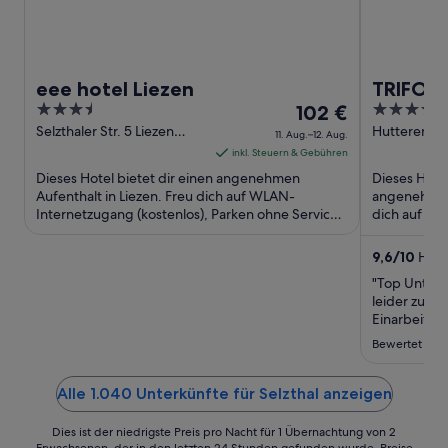
eee hotel Liezen
TRIFORE
3.5
Der
4
102 €
Falkens
out
Preis
out
Selzthaler Str. 5 Liezen
Hutterer B
11. Aug.–12. Aug.
Steiermark
Hinterstode
of
beträgt
of
inkl. Steuern & Gebühren
Oberösterr
5
102 €
5
Dieses Hotel bietet dir einen angenehmen
Dieses Hote
pro
Aufenthalt in Liezen. Freu dich auf WLAN-
angenehmen 
Internetzugang (kostenlos), Parken ohne Service
Nacht
dich auf WL
(kostenlos) und Frühstück (gegen ...
Wellnessber
vom
11.
9,6
/
10
Herv
Aug.
"Top Unterku
bis
leider zuwe
zum
Einarbeitun
Unterkunft.
12.
Bewertet am 
Aug.
Alle 1.040 Unterkünfte für Selzthal anzeigen
Dies ist der niedrigste Preis pro Nacht für 1 Übernachtung von 2