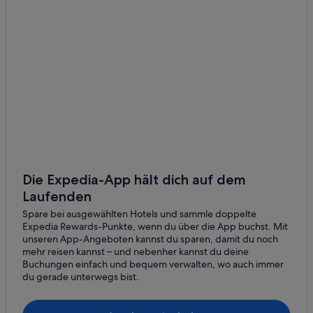
Hotels nahe Bahnhof Ardning
Hotels nahe Bahnhof Frauenberg/Enns
Hotels nahe Bahnhof Liezen
Hotels nahe Bahnhof Selzthal
Wohnungen in Bahnhof Selzthal
Hotels nahe Bahnhof Stadt Rottenmann
Ferienwohnungen in Lassing
Cottages in Lassing
Günstige in Lassing
Die Expedia-App hält dich auf dem
Laufenden
Lassing Hotels
Spare bei ausgewählten Hotels und sammle doppelte
Hütten in Lassing
Expedia Rewards-Punkte, wenn du über die App buchst. Mit
Landhotels in Lassing
unseren App-Angeboten kannst du sparen, damit du noch
mehr reisen kannst – und nebenher kannst du deine
Pensionen in Lassing
Buchungen einfach und bequem verwalten, wo auch immer
du gerade unterwegs bist.
Ferienwohnungen in Liezen
Ferienwohnungen in Liezen