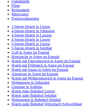
Unterkünfte
Flüge
Reisepakete
Mietwagen
Ferienwohnungen
3-Sterne-Hotels in Liezen
4-Sterne-Hotels in Altlassing
4-Sterne-Hotels in Lassing
4-Sterne-Hotels in Liezen
5-Sterne-Hotels in Liezen
5-Sterne-Hotels in Selzthal
Golf in Aigen im Ennstal
Historische in Aigen im Ennstal
Hotels mit Fitnessbereich in Aigen im Ennstal
Hotels mit Frühstück in Aigen im Ennstal
Hotels mit Sauna in Aigen im Ennstal
Abenteuer in Aigen im Ennstal
Hotels mit Wellnessbereich in Aigen im Ennstal
Wohnungen in Altlassing
Günstige in Ardning
Hotels nahe Bahnhof Liezen
Hotels nahe Bahnhof Selzthal
Wohnungen in Bahnhof Selzthal
Hotels nahe Bahnhof Wörschach Schwefelbad