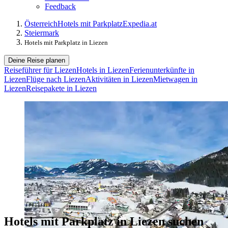
Feedback
Österreich
Hotels mit Parkplatz
Expedia.at
Steiermark
Hotels mit Parkplatz in Liezen
Deine Reise planen
Reiseführer für Liezen
Hotels in Liezen
Ferienunterkünfte in
Liezen
Flüge nach Liezen
Aktivitäten in Liezen
Mietwagen in
Liezen
Reisepakete in Liezen
Hotels mit Parkplatz in Liezen suchen