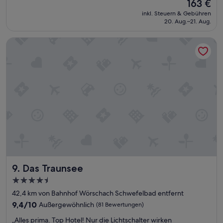
Der
163 €
a
b
Preis
inkl. Steuern & Gebühren
b
e
beträgt
20. Aug.–21. Aug.
s
r
163 €
o
t
Das Traunsee
l
r
u
o
t
f
e
f
R
e
u
n
h
.
e
S
l
u
a
p
g
e
e
r
m
s
i
c
Das Traunsee
9. Das Traunsee
t
h
t
ö
4.5-
o
n
Sterne-
42,4 km von Bahnhof Wörschach Schwefelbad entfernt
l
e
Unterkunft
l
s
9.4
9,4/10
Außergewöhnlich
(81 Bewertungen)
e
k
von
„
„Alles prima. Top Hotel! Nur die Lichtschalter wirken
m
l
10,