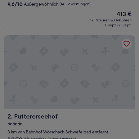
Unterkunft
9.6
9,6/10
Außergewöhnlich
(141 Bewertungen)
von
Der
413 €
10,
Preis
Außergewöhnlich,
inkl. Steuern & Gebühren
beträgt
1. Sept.–2. Sept.
(141
413 €
Bewertungen)
Puttererseehof
Puttererseehof
2. Puttererseehof
3.0-
Sterne-
3 km von Bahnhof Wörschach Schwefelbad entfernt
Unterkunft
9.0