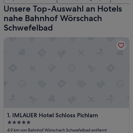
Unsere Top-Auswahl an Hotels
nahe Bahnhof Wörschach
Schwefelbad
IMLAUER Hotel Schloss Pichlarn
IMLAUER Hotel Schloss Pichlarn
1. IMLAUER Hotel Schloss Pichlarn
5.0-
Sterne-
4,9 km von Bahnhof Wörschach Schwefelbad entfernt