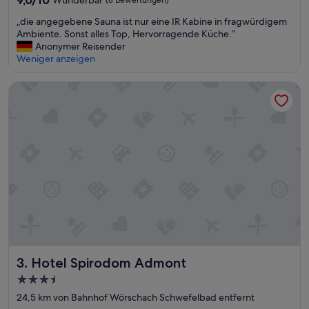
9,0/10
Wunderbar
(8 Bewertungen)
von
„
„die angegebene Sauna ist nur eine IR Kabine in fragwürdigem
10,
d
Ambiente. Sonst alles Top, Hervorragende Küche.“
Wunderbar,
i
Anonymer Reisender
(8
e
Weniger anzeigen
Bewertungen)
a
n
Hotel Spirodom Admont
g
e
g
e
b
e
n
e
S
a
u
n
a
i
Hotel Spirodom Admont
3. Hotel Spirodom Admont
s
3.5-
t
Sterne-
n
24,5 km von Bahnhof Wörschach Schwefelbad entfernt
u