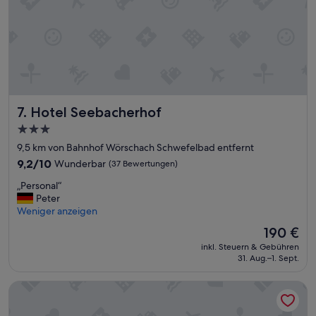
t
e
r
r
e
i
c
h
U
Hotel Seebacherhof
7. Hotel Seebacherhof
r
3.0-
l
Sterne-
a
9,5 km von Bahnhof Wörschach Schwefelbad entfernt
u
Unterkunft
9.2
9,2/10
Wunderbar
(37 Bewertungen)
b
von
u
„
„Personal“
10,
n
P
Peter
Wunderbar,
d
e
Weniger anzeigen
(37
u
r
Bewertungen)
Der
190 €
n
s
Preis
s
inkl. Steuern & Gebühren
o
beträgt
31. Aug.–1. Sept.
e
n
190 €
r
a
e
JUFA Hotel Altaussee
l
E
“
r