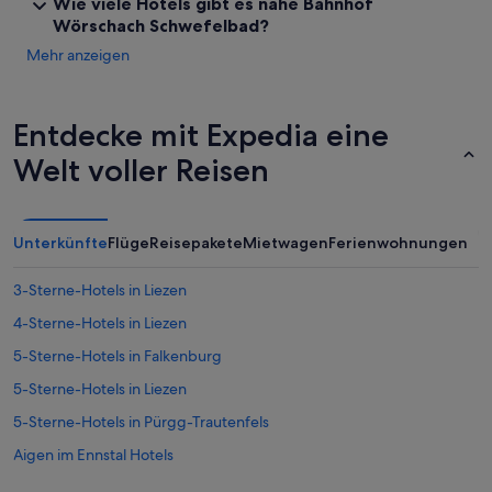
Wie viele Hotels gibt es nahe Bahnhof
W
g
e
Wörschach Schwefelbad?
l
l
i
Mehr anzeigen
l
c
n
h
e
k
s
e
Entdecke mit Expedia eine
s
i
b
Welt voller Reisen
t
e
,
r
s
e
i
i
c
Unterkünfte
Flüge
Reisepakete
Mietwagen
Ferienwohnungen
c
h
h
i
3-Sterne-Hotels in Liezen
a
n
u
e
4-Sterne-Hotels in Liezen
c
i
5-Sterne-Hotels in Falkenburg
h
n
g
e
5-Sterne-Hotels in Liezen
u
m
t
k
5-Sterne-Hotels in Pürgg-Trautenfels
,
l
Aigen im Ennstal Hotels
K
e
r
i
Hotels nahe Bahnhof Liezen