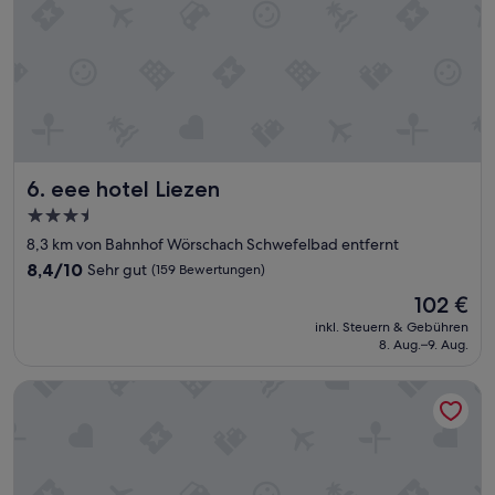
r
e
r
H
i
g
h
l
i
eee hotel Liezen
6. eee hotel Liezen
g
h
3.5-
t
Sterne-
8,3 km von Bahnhof Wörschach Schwefelbad entfernt
s
Unterkunft
b
8.4
8,4/10
Sehr gut
(159 Bewertungen)
e
von
Der
102 €
i
10,
Preis
u
Sehr
inkl. Steuern & Gebühren
beträgt
n
8. Aug.–9. Aug.
gut,
102 €
s
(159
e
Bewertungen)
Hotel Seebacherhof
r
e
m
Ö
s