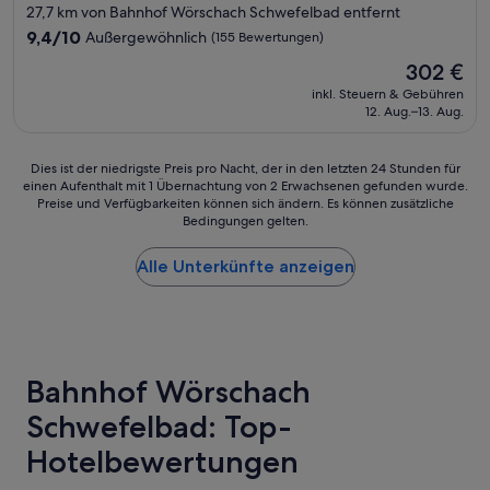
Sterne-
27,7 km von Bahnhof Wörschach Schwefelbad entfernt
e
a
h
Unterkunft
L
9.4
g
9,4/10
Außergewöhnlich
r
(155 Bewertungen)
i
von
e
h
Der
302 €
c
10,
n
e
Preis
h
Außergewöhnlich,
d
inkl. Steuern & Gebühren
r
beträgt
t
12. Aug.–13. Aug.
(155
!
z
302 €
s
Bewertungen)
W
l
c
i
i
Dies
Dies ist der niedrigste Preis pro Nacht, der in den letzten 24 Stunden für
h
r
c
einen Aufenthalt mit 1 Übernachtung von 2 Erwachsenen gefunden wurde.
ist
a
k
h
Preise und Verfügbarkeiten können sich ändern. Es können zusätzliche
der
l
l
e
Bedingungen gelten.
niedrigste
t
i
r
Preis
e
c
S
Alle Unterkünfte anzeigen
pro
r
h
e
Nacht,
w
a
r
der
i
l
v
in
r
l
i
den
k
e
c
letzten
e
s
e
Bahnhof Wörschach
24 Stunden
n
v
.
für
a
o
I
Schwefelbad: Top-
einen
b
r
d
Aufenthalt
g
h
e
Hotelbewertungen
mit
e
a
a
1 Übernachtung
w
n