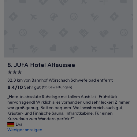
w
a
r
t
u
n
g
e
n
w
u
JUFA Hotel Altaussee
r
8. JUFA Hotel Altaussee
d
3.0-
e
Sterne-
32,3 km von Bahnhof Wörschach Schwefelbad entfernt
n
Unterkunft
b
8.4
8,4/10
Sehr gut
(55 Bewertungen)
e
von
„
„Hotel in absolute Ruhelage mit tollem Ausblick. Frühstück
i
10,
H
hervorragend! Wirklich alles vorhanden und sehr lecker! Zimmer
w
Sehr
o
war groß genug, Betten bequem. Wellnessbereich auch gut,
e
gut,
t
Kräuter- und Finnische Sauna, Infrarotkabine. Für einen
i
(55
e
Kurzurlaub zum Wandern perfekt!“
t
Bewertungen)
l
Eva
e
i
Weniger anzeigen
m
n
ü