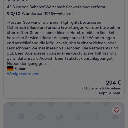
,
H
Sterne-
42,3 km von Bahnhof Wörschach Schwefelbad entfernt
e
Unterkunft
9.0
9,0/10
Wunderbar
(104 Bewertungen)
r
von
v
„
„Post am See war eins unserer Highlights bei unserem
10,
o
P
Österreich Urlaub und unsere Erwartungen wurden bei weitem
Wunderbar,
r
o
übertroffen. Super schönes kleines Hotel, direkt am See. Sehr
(104
r
s
herzlicher Service. Idealer Ausgangspunkt für Wanderungen
Bewertungen)
a
t
und anschließend die Möglichkeit, sich in einem kleinen, aber
g
a
sehr schönen Wellnessbereich zu erholen. Die Restaurants sind
e
m
gut. Beim Abendessen passen Preis-Leistungsverhältnis nicht
n
S
ganz, dafür ist die Auswahl beim Frühstück unschlagbar gut.
d
e
Neben den gängigen ...
e
e
Fabian
K
w
Weniger anzeigen
ü
a
Der
294 €
c
r
Preis
h
inkl. Steuern & Gebühren
e
beträgt
e
2. Sept.–3. Sept.
i
294 €
.
n
“
eee hotel Liezen
s
u
n
s
e