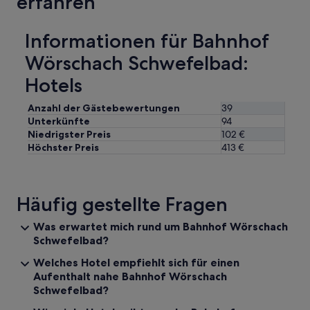
erfahren
a
u
e
r
n
f
g
g
Informationen für Bahnhof
e
r
e
s
o
n
Wörschach Schwefelbad:
t
ß
u
i
g
n
Hotels
g
e
d
e
n
a
Anzahl der Gästebewertungen
39
n
u
n
Unterkünfte
94
.
g
s
Niedrigster Preis
102 €
“
,
c
Höchster Preis
413 €
B
h
e
l
t
i
t
e
Häufig gestellte Fragen
e
ß
n
e
b
Was erwartet mich rund um Bahnhof Wörschach
n
e
d
Schwefelbad?
q
d
Welches Hotel empfiehlt sich für einen
u
i
e
Aufenthalt nahe Bahnhof Wörschach
e
m
M
Schwefelbad?
.
ö