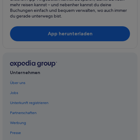
mehr reisen kannst – und nebenher kannst du deine
Cottages in Niederhofen
Buchungen einfach und bequem verwalten, wo auch immer
du gerade unterwegs bist.
Gasthäuser in Pürgg-Trautenfels
Haustierfreundliche in Pürgg-Trautenfels
App herunterladen
Hotels mit Wellnessbereich in Pürgg-Trautenfels
Pürgg-Trautenfels Hotels
Hotels nahe Putterersee
Familien in Stainach-Pürgg
Unternehmen
Luxus in Stainach-Pürgg
Abenteuer in Stainach-Pürgg
Über uns
Hotels mit Wellnessbereich in Stainach-Pürgg
Jobs
Stainach-Pürgg Hotels
Unterkunft registrieren
Landhotels in Stainach-Pürgg
Partnerschaften
Pensionen in Stainach-Pürgg
Werbung
Ferienwohnungen in Tauplitz
Presse
Chalets in Tauplitz