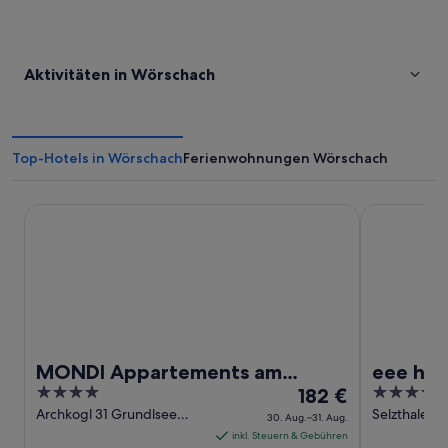
Aktivitäten in Wörschach
Top-Hotels in Wörschach
Ferienwohnungen Wörschach
MONDI Appartements am Grundlsee
eee hotel Li
MONDI Appartements am
eee hot
4
Der
3.5
Grundlsee
182 €
out
Preis
out
Archkogl 31 Grundlsee
Selzthaler St
30. Aug.–31. Aug.
Steiermark
Steiermark
of
beträgt
of
inkl. Steuern & Gebühren