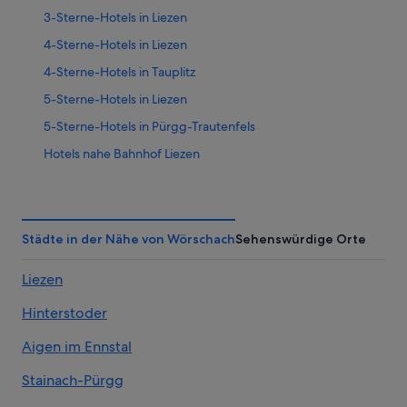
3-Sterne-Hotels in Liezen
4-Sterne-Hotels in Liezen
4-Sterne-Hotels in Tauplitz
5-Sterne-Hotels in Liezen
5-Sterne-Hotels in Pürgg-Trautenfels
Hotels nahe Bahnhof Liezen
Gasthäuser in Bahnhof Stainach-Irdning
Hotels nahe Bahnhof Stainach-Irdning
Hotels nahe Bahnhof Wörschach Schwefelbad
Städte in der Nähe von Wörschach
Sehenswürdige Orte
Hotels nahe CCW Stainach
Liezen
Hotels nahe Hauptplatz Stainach
Hinterstoder
Ferienwohnungen in Liezen
Ferienwohnungen in Liezen
Aigen im Ennstal
B&B in Liezen
Stainach-Pürgg
Chalets in Liezen