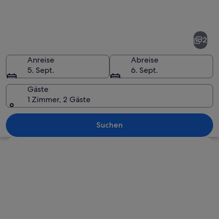
Fotos
von
Wörschach
2
Anreise
Abreise
5. Sept.
6. Sept.
Gäste
1 Zimmer, 2 Gäste
Ein Holzsteg führt durch eine felsige 
Suchen
Karte erkunden