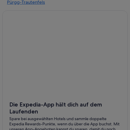
Pürgg-Trautenfels
Cottages in Liezen
Lassing
Gasthäuser in Liezen
Maitschern
Gasthöfe in Liezen
Hostels in Liezen
Niederhofen
Hotels mit Parkplatz in Liezen
Romantische in Liezen
Liezen Hotels
Hütten in Liezen
Hütten in Liezen
Landhotels in Liezen
Pensionen in Liezen
Pensionen in Liezen
Die Expedia-App hält dich auf dem
Laufenden
Private Ferienhäuser in Liezen
Spare bei ausgewählten Hotels und sammle doppelte
Private Ferienhäuser in Liezen
Expedia Rewards-Punkte, wenn du über die App buchst. Mit
Villen in Liezen
unseren App-Angeboten kannst du sparen, damit du noch