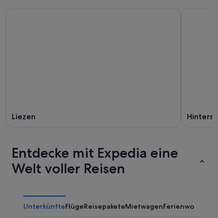
Liezen
Hinters
Entdecke mit Expedia eine
Welt voller Reisen
Unterkünfte
Flüge
Reisepakete
Mietwagen
Ferienwohnung