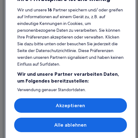
Datenschutzerklärung
Luxus in Liezen
Wir und unsere
16
Partner speichern und/ oder greifen
Cookie-Erklärung
auf Informationen auf einem Gerät zu, z.B. auf
Hotels mit Wellnessbereich in Liezen
eindeutige Kennungen in Cookies, um
Rechtliche Hinweise/Kontakt
Liezen: Hotels
personenbezogene Daten zu verarbeiten. Sie können
Inhaltsrichtlinien und Melden von Inhalten
Zlem Hotels
Ihre Präferenzen akzeptieren oder verwalten. Klicken
Sie dazu bitte unten oder besuchen Sie jederzeit die
Hilfe
Seite der Datenschutzrichtlinie. Diese Präferenzen
werden unseren Partnern signalisiert und haben keinen
Hilfe
Einfluss auf Surfdaten.
Buchung ändern oder stornieren
Wir und unsere Partner verarbeiten Daten,
Rückerstattungsprozess und Zeitrahmen
um Folgendes bereitzustellen:
Buchen Sie einen Flug mit einer Gutschrift bei der Fluggesellschaft
Verwendung genauer Standortdaten.
Endgeräteeigenschaften zur Identifikation aktiv abfragen.
Internationale Reisedokumente
Speichern von oder Zugriff auf Informationen auf einem
Akzeptieren
Endgerät. Personalisierte Werbung und Inhalte, Messung
von Werbeleistung und der Performance von Inhalten,
Zielgruppenforschung sowie Entwicklung und
Verbesserung von Angeboten.
Alle ablehnen
© 2026 Expedia, Inc., ein Unternehmen der Expedia Group. Alle Rechte
Liste der Partner (Lieferanten)
vorbehalten. Expedia und das Expedia-Logo sind Handelsmarken oder
eingetragene Handelsmarken von Expedia, Inc.