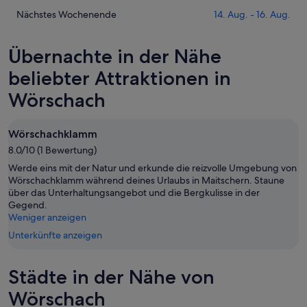
Nacht,
Wörschach
Preise
Prüfe
Nächstes Wochenende
14. Aug. - 16. Aug.
6.
morgen
für
die
Aug.
Nacht,
Wörschach
Preise
Übernachte in der Nähe
-
7.
dieses
für
7.
Aug.
Wochenende,
Wörschach
beliebter Attraktionen in
Aug.
-
7.
am
Wörschach
8.
Aug.
nächsten
Aug.
-
Wochenende,
9.
14.
Wörschachklamm
Aug.
Aug.
8.0/10 (1 Bewertung)
-
Werde eins mit der Natur und erkunde die reizvolle Umgebung von
16.
Wörschachklamm während deines Urlaubs in Maitschern. Staune
Aug.
über das Unterhaltungsangebot und die Bergkulisse in der
Gegend.
Weniger anzeigen
Unterkünfte anzeigen
Städte in der Nähe von
Wörschach