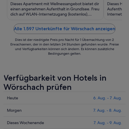
5
182 €
5
Dieses Apartment mit Wellnessangebot bietet dir
Dieses Hote
pro
einen angenehmen Aufenthalt in Grundlsee. Freu
Aufenthalt i
dich auf WLAN-Internetzugang (kostenlos),
Nacht
Internetzug
Parken ohne Service ...
(kostenlos) 
vom
30.
Alle 1.597 Unterkünfte für Wörschach anzeigen
Aug.
bis
Dies ist der niedrigste Preis pro Nacht für 1 Übernachtung von 2
zum
Erwachsenen, der in den letzten 24 Stunden gefunden wurde. Preise
und Verfügbarkeiten können sich ändern. Es können zusätzliche
31.
Bedingungen gelten.
Aug.
Verfügbarkeit von Hotels in
Wörschach prüfen
Prüfe
Heute
6. Aug. - 7. Aug.
die
Preise
Prüfe
Morgen
7. Aug. - 8. Aug.
für
die
Wörschach
Preise
Prüfe
Dieses Wochenende
7. Aug. - 9. Aug.
heute
für
die