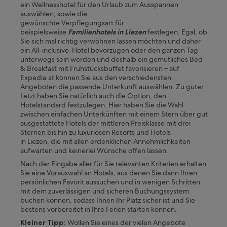
ein Wellnesshotel für den Urlaub zum Ausspannen
auswählen, sowie die
gewünschte Verpflegungsart für
beispielsweise
Familienhotels in Liezen
festlegen. Egal, ob
Sie sich mal richtig verwöhnen lassen möchten und daher
ein All-inclusive-Hotel bevorzugen oder den ganzen Tag
unterwegs sein werden und deshalb ein gemütliches Bed
& Breakfast mit Frühstücksbuffet favorisieren – auf
Expedia.at können Sie aus den verschiedensten
Angeboten die passende Unterkunft auswählen. Zu guter
Letzt haben Sie natürlich auch die Option, den
Hotelstandard festzulegen. Hier haben Sie die Wahl
zwischen einfachen Unterkünften mit einem Stern über gut
ausgestattete Hotels der mittleren Preisklasse mit drei
Sternen bis hin zu luxuriösen Resorts und Hotels
in
Liezen,
die mit allen erdenklichen Annehmlichkeiten
aufwarten und keinerlei Wünsche offen lassen.
Nach der Eingabe aller für Sie relevanten Kriterien erhalten
Sie eine Vorauswahl an Hotels, aus denen Sie dann Ihren
persönlichen Favorit aussuchen und in wenigen Schritten
mit dem zuverlässigen und sicheren Buchungssystem
buchen können, sodass Ihnen Ihr Platz sicher ist und Sie
bestens vorbereitet in Ihre Ferien starten können.
Kleiner Tipp:
Wollen Sie eines der vielen Angebote