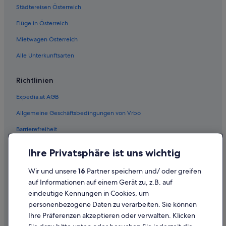
Städtereisen Österreich
Hotels nahe Bahnhof Selzthal
Flüge in Österreich
Wohnungen in Bahnhof Selzthal
Hotels nahe Bahnhof Wörschach Schwefelbad
Mietwagen Österreich
Hotels mit Pool in Irdning
Alle Unterkunftsarten
Ferienwohnungen in Lassing
Richtlinien
Cottages in Lassing
Expedia.at AGB
Günstige in Lassing
Allgemeine Geschäftsbedingungen von Vrbo
Lassing Hotels
Barrierefreiheit
Hütten in Lassing
Landhotels in Lassing
Einreisebestimmungen
Ihre Privatsphäre ist uns wichtig
Pensionen in Lassing
Datenschutzerklärung
Wir und unsere
16
Partner speichern und/ oder greifen
Ferienwohnungen in Liezen
Cookie-Erklärung
auf Informationen auf einem Gerät zu, z.B. auf
Ferienwohnungen in Liezen
eindeutige Kennungen in Cookies, um
Rechtliche Hinweise/Kontakt
personenbezogene Daten zu verarbeiten. Sie können
B&B in Liezen
Inhaltsrichtlinien und Melden von Inhalten
Ihre Präferenzen akzeptieren oder verwalten. Klicken
Chalets in Liezen