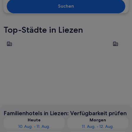
Suchen
Top-Städte in Liezen
Grundlsee
Ramsau am
Grundlsee
Ramsau 
Familienhotels in Liezen: Verfügbarkeit prüfen
Heute
Morgen
10. Aug. - 11. Aug.
11. Aug. - 12. Aug.