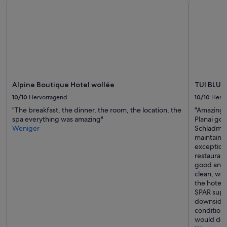
Alpine Boutique Hotel wollée
TUI BLUE 
Alpine Boutique Hotel wollée
TUI BLUE
10/10
Hervorragend
10/10
Herv
"The breakfast, the dinner, the room, the location, the
"Amazing h
spa everything was amazing"
Planai gon
Weniger
Schladming
maintained
exceptiona
restaurant
good and c
clean, wel
the hotel,
SPAR super
downside d
conditioni
would def