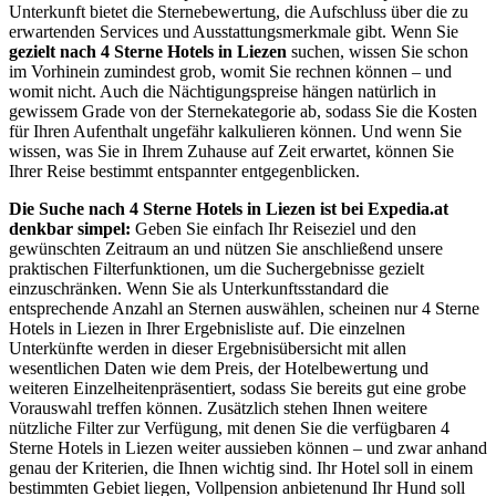
Unterkunft bietet die Sternebewertung, die Aufschluss über die zu
erwartenden Services und Ausstattungsmerkmale gibt. Wenn Sie
gezielt nach 4 Sterne Hotels in Liezen
suchen, wissen Sie schon
im Vorhinein zumindest grob, womit Sie rechnen können – und
womit nicht. Auch die Nächtigungspreise hängen natürlich in
gewissem Grade von der Sternekategorie ab, sodass Sie die Kosten
für Ihren Aufenthalt ungefähr kalkulieren können. Und wenn Sie
wissen, was Sie in Ihrem Zuhause auf Zeit erwartet, können Sie
Ihrer Reise bestimmt entspannter entgegenblicken.
Die Suche nach 4 Sterne Hotels in Liezen ist bei Expedia.at
denkbar simpel:
Geben Sie einfach Ihr Reiseziel und den
gewünschten Zeitraum an und nützen Sie anschließend unsere
praktischen Filterfunktionen, um die Suchergebnisse gezielt
einzuschränken. Wenn Sie als Unterkunftsstandard die
entsprechende Anzahl an Sternen auswählen, scheinen nur 4 Sterne
Hotels in Liezen in Ihrer Ergebnisliste auf. Die einzelnen
Unterkünfte werden in dieser Ergebnisübersicht mit allen
wesentlichen Daten wie dem Preis, der Hotelbewertung und
weiteren Einzelheitenpräsentiert, sodass Sie bereits gut eine grobe
Vorauswahl treffen können. Zusätzlich stehen Ihnen weitere
nützliche Filter zur Verfügung, mit denen Sie die verfügbaren 4
Sterne Hotels in Liezen weiter aussieben können – und zwar anhand
genau der Kriterien, die Ihnen wichtig sind. Ihr Hotel soll in einem
bestimmten Gebiet liegen, Vollpension anbietenund Ihr Hund soll