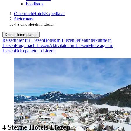
Feedback
Österreich
Hotels
Expedia.at
Steiermark
4-Sterne-Hotels in Liezen
Deine Reise planen
Reiseführer für Liezen
Hotels in Liezen
Ferienunterkünfte in
Liezen
Flüge nach Liezen
Aktivitäten in Liezen
Mietwagen in
Liezen
Reisepakete in Liezen
4 Sterne Hotels Liezen