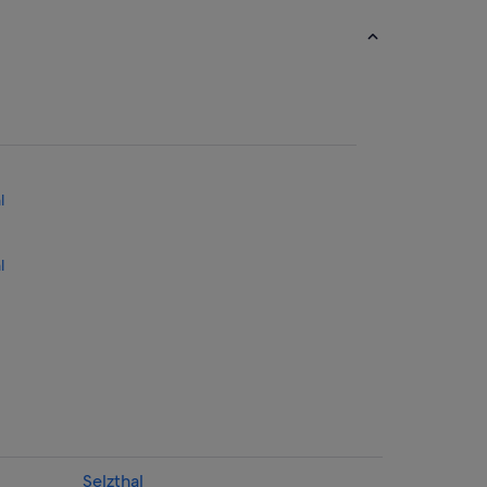
l
l
im Ennstal
l
n im Ennstal
Selzthal