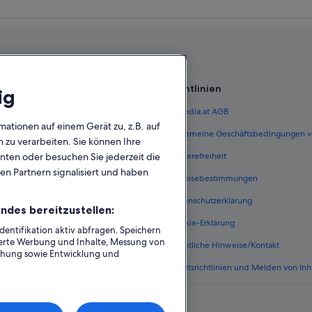
Villen in Liezen
Selzthal Hotels
Pensionen in Selzthal
Wohnungen in Selzthal
Richtlinien
Weißenbach bei Liezen Hotels
ig
Familien in Liezen
 Österreich
Expedia.at AGB
mationen auf einem Gerät zu, z.B. auf
Hotels mit Yoga in Liezen
terreich
Allgemeine Geschäftsbedingungen v
zu verarbeiten. Sie können Ihre
Hotels mit Wellnessbereich in Liez
ungen Österreich
Barrierefreiheit
unten oder besuchen Sie jederzeit die
en Partnern signalisiert und haben
n Österreich
Einreisebestimmungen
erreich
Datenschutzerklärung
ndes bereitzustellen:
Österreich
Cookie-Erklärung
ntifikation aktiv abfragen. Speichern
sierte Werbung und Inhalte, Messung von
nftsarten
Rechtliche Hinweise/Kontakt
chung sowie Entwicklung und
Inhaltsrichtlinien und Melden von Inh