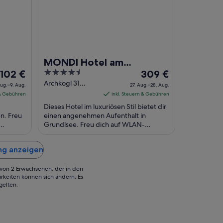
MONDI Hotel am
Der
4.5
Der
102 €
Grundlsee
309 €
Preis
out
Preis
Archkogl 31
Aug.–9. Aug.
27. Aug.–28. Aug.
Grundlsee Styria
beträgt
of
beträgt
 & Gebühren
inkl. Steuern & Gebühren
102 €
5
309 €
Dieses Hotel im luxuriösen Stil bietet dir
pro
pro
n. Freu
einen angenehmen Aufenthalt in
Nacht
Grundlsee. Freu dich auf WLAN-
Nacht
e
Internetzugang (kostenlos), Parken
vom
vom
 ...
ohne Service (kostenlos) ...
8.
27.
ing anzeigen
Aug.
Aug.
bis
bis
g von 2 Erwachsenen, der in den
zum
zum
rkeiten können sich ändern. Es
gelten.
9.
28.
Aug.
Aug.