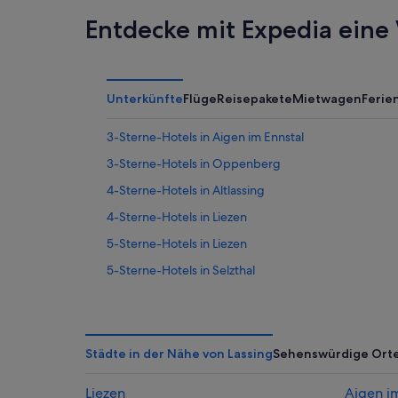
Entdecke mit Expedia eine 
Unterkünfte
Flüge
Reisepakete
Mietwagen
Feri
3-Sterne-Hotels in Aigen im Ennstal
3-Sterne-Hotels in Oppenberg
4-Sterne-Hotels in Altlassing
4-Sterne-Hotels in Liezen
5-Sterne-Hotels in Liezen
5-Sterne-Hotels in Selzthal
Hostels in Aigen im Ennstal
Historische in Aigen im Ennstal
Hotels mit Frühstück in Aigen im Ennstal
Städte in der Nähe von Lassing
Sehenswürdige Ort
Abenteuer in Aigen im Ennstal
Liezen
Aigen i