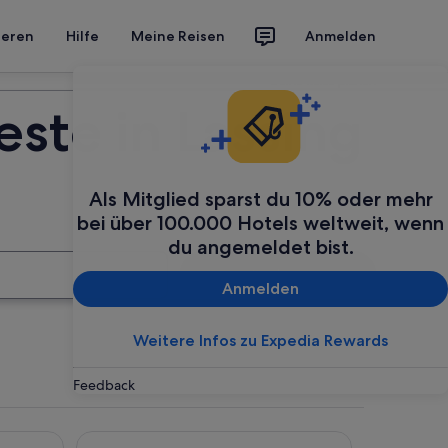
ieren
Hilfe
Meine Reisen
Anmelden
Deine Reise planen
este in Lassing
Als Mitglied sparst du 10% oder mehr
bei über 100.000 Hotels weltweit, wenn
du angemeldet bist.
Suchen
Anmelden
Weitere Infos zu Expedia Rewards
Feedback
MONDI Hotel am Grundlsee