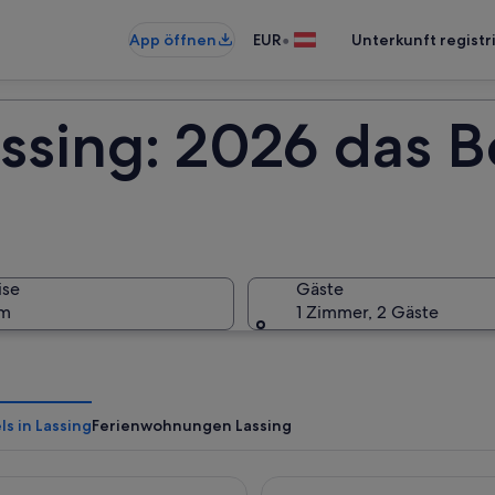
•
App öffnen
EUR
Unterkunft registr
ssing: 2026 das B
ise
Gäste
um
1 Zimmer, 2 Gäste
s in Lassing
Ferienwohnungen Lassing
Appartements am Grundlsee
eee hotel Liezen