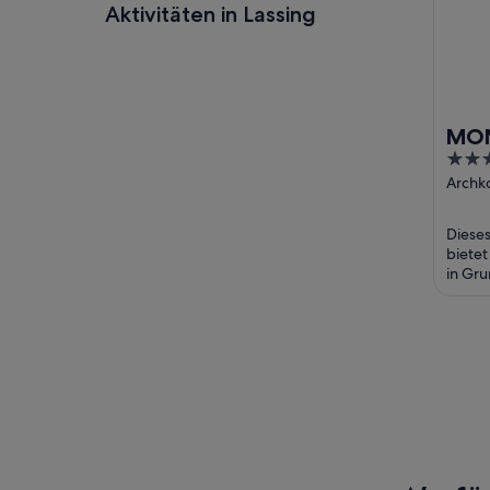
Aktivitäten in Lassing
MON
4
Gru
out
Archko
Grund
of
Steie
5
Diese
bietet
in Gru
Intern
ohne S