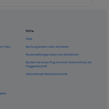
Hilfe
Hilfe
on Vrbo
Buchung ändern oder stornieren
en
Rückerstattungsprozess und Zeitrahmen
Buchen Sie einen Flug mit einer Gutschrift bei der
Fluggesellschaft
Internationale Reisedokumente
alten