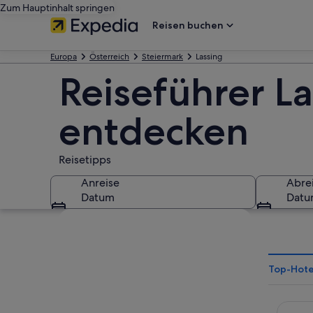
Zum Hauptinhalt springen
Reisen buchen
Europa
Österreich
Steiermark
Lassing
Reiseführer La
entdecken
Reisetipps
Anreise
Abre
Datum
Dat
Karte erkunden
Top-Hotel
MONDI 