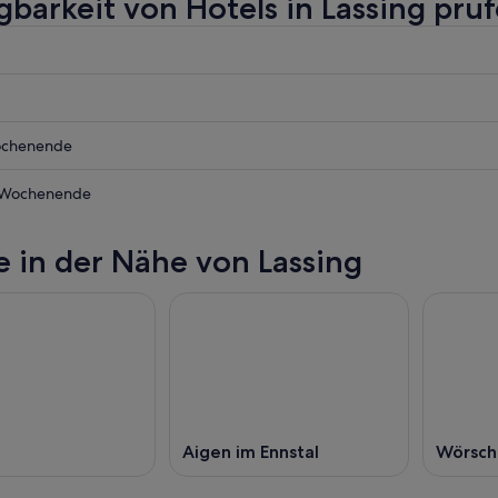
gbarkeit von Hotels in Lassing prü
ochenende
 Wochenende
e in der Nähe von Lassing
nde,
nde,
Aigen im Ennstal
Wörsch