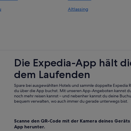
Hütten in Aigen im Ennstal
u
Altlassing
Wohnungen in Altlassing
Hotels nahe Bahnhof Selzthal
Ferienwohnungen in Lassing
Günstige in Lassing
Hütten in Lassing
Pensionen in Lassing
Die Expedia-App hält di
Ferienwohnungen in Liezen
dem Laufenden
Chalets in Liezen
Gasthöfe in Liezen
Spare bei ausgewählten Hotels und sammle doppelte Expedia
Hotels mit Parkplatz in Liezen
du über die App buchst. Mit unseren App-Angeboten kannst du
noch mehr reisen kannst – und nebenher kannst du deine Buch
Liezen Hotels
bequem verwalten, wo auch immer du gerade unterwegs bist.
Hütten in Liezen
Pensionen in Liezen
Scanne den QR-Code mit der Kamera deines Geräts 
Private Ferienhäuser in Liezen
App herunter.