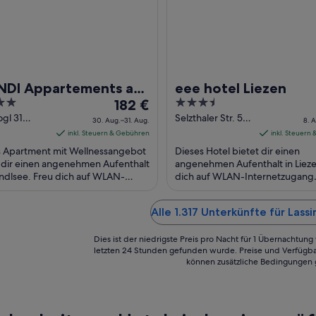
DI Appartements am
eee hotel Liezen
Der
3.5
ndlsee
182 €
Preis
out
gl 31
Selzthaler Str. 5
30. Aug.–31. Aug.
8. 
lsee
Liezen Steiermark
beträgt
of
inkl. Steuern & Gebühren
inkl. Steuern
rmark
182 €
5
s Apartment mit Wellnessangebot
Dieses Hotel bietet dir einen
pro
 dir einen angenehmen Aufenthalt
angenehmen Aufenthalt in Lieze
ndlsee. Freu dich auf WLAN-
Nacht
dich auf WLAN-Internetzugang
etzugang (kostenlos), Parken
(kostenlos), Parken ohne Servic
vom
ervice ...
(kostenlos) und Frühstück (gegen
30.
Alle 1.317 Unterkünfte für Lass
Aug.
bis
Dies ist der niedrigste Preis pro Nacht für 1 Übernachtun
zum
letzten 24 Stunden gefunden wurde. Preise und Verfügba
können zusätzliche Bedingungen 
31.
Aug.