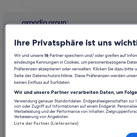
Private Ferienhäuser in Liezen
Aparthotels in Oppenberg
Hütten in Selzthal
Villen in Selzthal
Unternehmen
Erkunden
Chalets in Weißenbach bei Liezen
Ihre Privatsphäre ist uns wicht
Pensionen in Weißenbach bei Liezen
Über uns
Reiseführer
Wir und unsere
16
Partner speichern und/ oder greifen auf Infor
Hotels mit Whirlpool in Liezen
Jobs
Hotels in Ös
eindeutige Kennungen in Cookies, um personenbezogene Daten 
Luxus in Liezen
Unterkunft registrieren
Ferienwohn
Präferenzen akzeptieren oder verwalten. Klicken Sie dazu bitte 
Seite der Datenschutzrichtlinie. Diese Präferenzen werden unser
Liezen: Hotels
Partnerschaften
Städtereise
keinen Einfluss auf Surfdaten.
Werbung
Flüge in Öst
Wir und unsere Partner verarbeiten Daten, um Folge
Presse
Mietwagen 
Verwendung genauer Standortdaten. Endgeräteeigenschaften zur Ide
von oder Zugriff auf Informationen auf einem Endgerät. Personali
Alle Unterku
Werbeleistung und der Performance von Inhalten, Zielgruppenfors
Verbesserung von Angeboten.
Liste der Partner (Lieferanten)