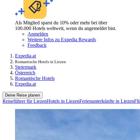
Als Mitglied sparst du 10% oder mehr bei über
100.000 Hotels weltweit, wenn du angemeldet bist.
Anmelden
Weitere Infos zu Expedia Rewards
Feedback
Expedia.at
Romantische Hotels in Liezen
Steiermark
Österreich
Romantische Hotels
Expedia.at
Deine Reise planen
Reiseführer für Liezen
Hotels in Liezen
Ferienunterkünfte in Liezen
Fl