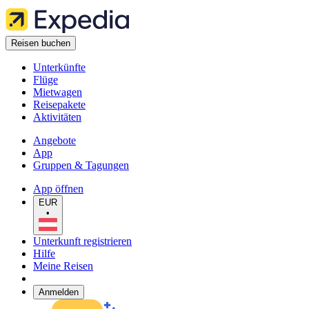
Reisen buchen
Unterkünfte
Flüge
Mietwagen
Reisepakete
Aktivitäten
Angebote
App
Gruppen & Tagungen
App öffnen
EUR
•
Unterkunft registrieren
Hilfe
Meine Reisen
Anmelden