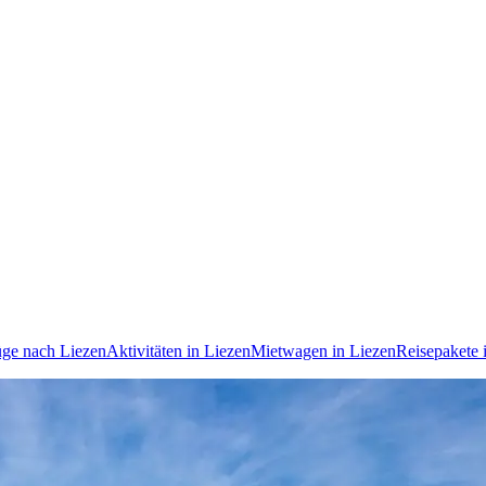
üge nach Liezen
Aktivitäten in Liezen
Mietwagen in Liezen
Reisepakete 