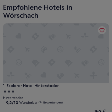
Empfohlene Hotels in
Wörschach
Explorer Hotel Hinterstoder
Explorer Hotel Hinterstoder
1. Explorer Hotel Hinterstoder
3.0-
Sterne-
Hinterstoder
Unterkunft
9.2
9,2/10
Wunderbar
(74 Bewertungen)
von
Der
153 €
10,