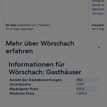
Einzig di
etwas zu w
Geschmac
Weniger
RA Max
Aufenthalt von 3 Nächten
Alexander
Vor 5 Tagen gepostet
Vor 6 Tagen
Mehr über Wörschach
erfahren
Informationen für
Wörschach: Gasthäuser
Anzahl der Gästebewertungen
454
Unterkünfte
1.597
Niedrigster Preis
102 €
Höchster Preis
1.495 €