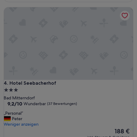
102 €
(160
Bewertungen)
Hotel Seebacherhof
Hotel Seebacherhof
4. Hotel Seebacherhof
3.0-
Sterne-
Bad Mitterndorf
Unterkunft
9.2
9,2/10
Wunderbar
(37 Bewertungen)
von
„
„Personal“
10,
P
Peter
Wunderbar,
e
Weniger anzeigen
(37
r
Der
188 €
Bewertungen)
s
Preis