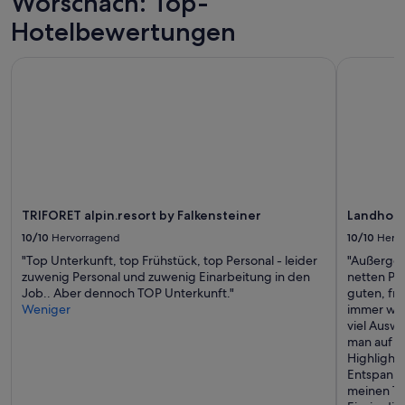
Wörschach: Top-
wurde.
Hotelbewertungen
Preise
und
Verfügbarkeiten
TRIFORET alpin.resort by Falkensteiner
Landhotel 
können
sich
ändern.
Es
können
zusätzliche
Bedingungen
gelten.
TRIFORET alpin.resort by Falkensteiner
Landhote
10/10
Hervorragend
10/10
Herv
"Top Unterkunft, top Frühstück, top Personal - leider
"Außergew
zuwenig Personal und zuwenig Einarbeitung in den
netten Pla
Job.. Aber dennoch TOP Unterkunft."
guten, fri
Weniger
immer wie
viel Ausw
man auf je
Highlight
Entspanne
meinen Ta