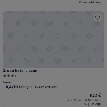
beträgt
(38
23. Aug.–24. Aug.
284 €
Bewertungen)
eee hotel Liezen
eee hotel Liezen
3. eee hotel Liezen
3.5-
Sterne-
Liezen
Unterkunft
8.4
8,4/10
Sehr gut
(160 Bewertungen)
von
Der
102 €
10,
Preis
Sehr
inkl. Steuern & Gebühren
beträgt
gut,
11. Aug.–12. Aug.