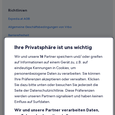
Pensionen in Liezen
Richtlinien
Pensionen in Liezen
Expedia.at AGB
Private Ferienhäuser in Liezen
Allgemeine Geschäftsbedingungen von Vrbo
Private Ferienhäuser in Liezen
Barrierefreiheit
Villen in Liezen
Cottages in Niederhofen
Einreisebestimmungen
Ihre Privatsphäre ist uns wichtig
Gasthäuser in Pürgg-Trautenfels
Datenschutzerklärung
Wir und unsere
16
Partner speichern und/ oder greifen
Haustierfreundliche in Pürgg-Trautenfels
Cookie-Erklärung
auf Informationen auf einem Gerät zu, z.B. auf
Hotels mit Wellnessbereich in Pürgg-Trautenfels
eindeutige Kennungen in Cookies, um
Rechtliche Hinweise/Kontakt
personenbezogene Daten zu verarbeiten. Sie können
Pürgg-Trautenfels Hotels
Inhaltsrichtlinien und Melden von Inhalten
Ihre Präferenzen akzeptieren oder verwalten. Klicken
Hotels nahe Putterersee
Sie dazu bitte unten oder besuchen Sie jederzeit die
Hilfe
Familien in Stainach-Pürgg
Seite der Datenschutzrichtlinie. Diese Präferenzen
werden unseren Partnern signalisiert und haben keinen
Luxus in Stainach-Pürgg
Hilfe
Einfluss auf Surfdaten.
Abenteuer in Stainach-Pürgg
Buchung ändern oder stornieren
Wir und unsere Partner verarbeiten Daten,
Hotels mit Wellnessbereich in Stainach-Pürgg
Rückerstattungsprozess und Zeitrahmen