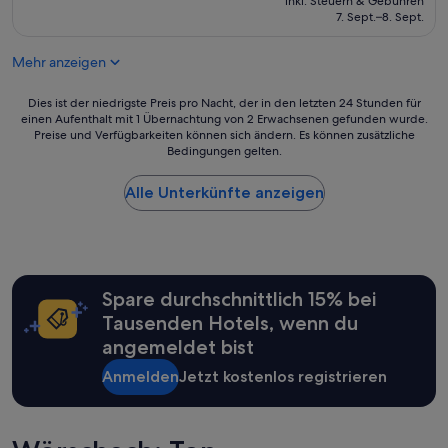
inkl. Steuern & Gebühren
o
beträgt
7. Sept.–8. Sept.
n
188 €
a
Mehr anzeigen
l
“
Dies
Dies ist der niedrigste Preis pro Nacht, der in den letzten 24 Stunden für
einen Aufenthalt mit 1 Übernachtung von 2 Erwachsenen gefunden wurde.
ist
Preise und Verfügbarkeiten können sich ändern. Es können zusätzliche
der
Bedingungen gelten.
niedrigste
Preis
Alle Unterkünfte anzeigen
pro
Nacht,
der
in
den
letzten
Spare durchschnittlich 15% bei
24 Stunden
für
Tausenden Hotels, wenn du
einen
angemeldet bist
Aufenthalt
mit
Anmelden
Jetzt kostenlos registrieren
1 Übernachtung
von
2 Erwachsenen
gefunden