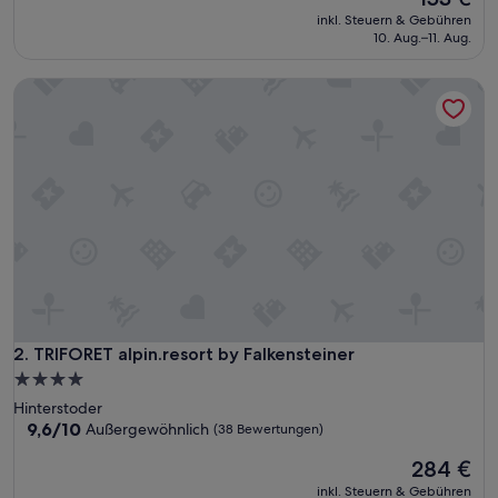
Preis
Wunderbar,
inkl. Steuern & Gebühren
beträgt
(74
10. Aug.–11. Aug.
153 €
Bewertungen)
TRIFORET alpin.resort by Falkensteiner
TRIFORET alpin.resort by Falkensteiner
2. TRIFORET alpin.resort by Falkensteiner
4.0-
Sterne-
Hinterstoder
Unterkunft
9.6
9,6/10
Außergewöhnlich
(38 Bewertungen)
von
Der
284 €
10,
Preis
Außergewöhnlich,
inkl. Steuern & Gebühren