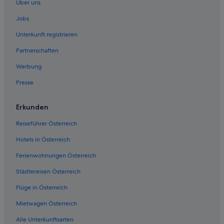
Über uns
Hotels nahe Hauptplatz Stainach
Jobs
Ferienwohnungen in Liezen
Unterkunft registrieren
Ferienwohnungen in Liezen
Partnerschaften
B&B in Liezen
Werbung
Chalets in Liezen
Presse
Cottages in Liezen
Gasthäuser in Liezen
Erkunden
Gasthöfe in Liezen
Reiseführer Österreich
Hostels in Liezen
Hotels in Österreich
Hotels mit Parkplatz in Liezen
Ferienwohnungen Österreich
Romantische in Liezen
Städtereisen Österreich
Liezen Hotels
Flüge in Österreich
Hütten in Liezen
Hütten in Liezen
Mietwagen Österreich
Landhotels in Liezen
Alle Unterkunftsarten