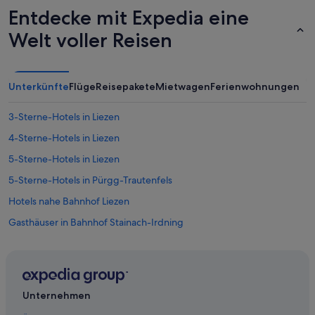
Entdecke mit Expedia eine
Welt voller Reisen
Unterkünfte
Flüge
Reisepakete
Mietwagen
Ferienwohnungen
3-Sterne-Hotels in Liezen
4-Sterne-Hotels in Liezen
5-Sterne-Hotels in Liezen
5-Sterne-Hotels in Pürgg-Trautenfels
Hotels nahe Bahnhof Liezen
Gasthäuser in Bahnhof Stainach-Irdning
Hotels nahe Bahnhof Stainach-Irdning
Hotels nahe Bahnhof Wörschach Schwefelbad
Hotels nahe Bergbahn Tauplitz
Unternehmen
Hotels nahe CCW Stainach