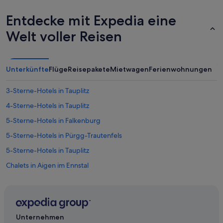
a
s
Entdecke mit Expedia eine
i
Welt voller Reisen
n
s
t
a
l
Unterkünfte
Flüge
Reisepakete
Mietwagen
Ferienwohnungen
a
ç
3-Sterne-Hotels in Tauplitz
õ
e
4-Sterne-Hotels in Tauplitz
s
5-Sterne-Hotels in Falkenburg
e
s
5-Sterne-Hotels in Pürgg-Trautenfels
t
ã
5-Sterne-Hotels in Tauplitz
o
Chalets in Aigen im Ennstal
r
e
Hostels in Aigen im Ennstal
p
l
Hütten in Aigen im Ennstal
e
Villen in Aigen im Ennstal
t
Unternehmen
a