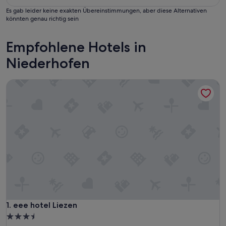
Es gab leider keine exakten Übereinstimmungen, aber diese Alternativen
könnten genau richtig sein
Empfohlene Hotels in
Niederhofen
eee hotel Liezen
eee hotel Liezen
1. eee hotel Liezen
3.5-