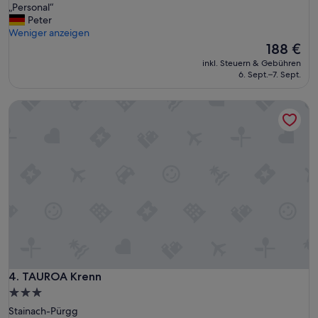
„
„Personal“
10,
P
Peter
Wunderbar,
e
Weniger anzeigen
(37
r
Der
188 €
Bewertungen)
s
Preis
inkl. Steuern & Gebühren
o
beträgt
6. Sept.–7. Sept.
n
188 €
a
TAUROA Krenn
l
“
TAUROA Krenn
4. TAUROA Krenn
3.0-
Sterne-
Stainach-Pürgg