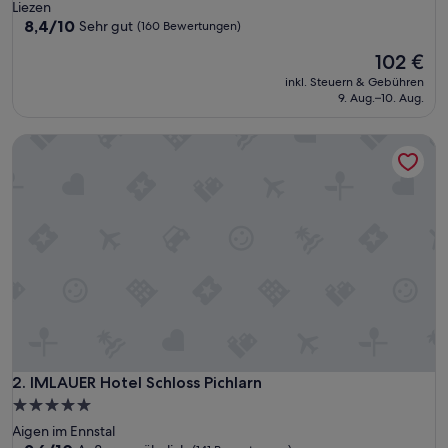
Sterne-
Liezen
Unterkunft
8.4
8,4/10
Sehr gut
(160 Bewertungen)
von
Der
102 €
10,
Preis
Sehr
inkl. Steuern & Gebühren
beträgt
gut,
9. Aug.–10. Aug.
102 €
(160
Bewertungen)
IMLAUER Hotel Schloss Pichlarn
IMLAUER Hotel Schloss Pichlarn
2. IMLAUER Hotel Schloss Pichlarn
5.0-
Sterne-
Aigen im Ennstal