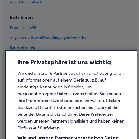
Hütten in Liezen
Alle Unterkunftsarten
Villen in Liezen
Richtlinien
Niederstuttern Hotels
Expedia.at AGB
Gasthäuser in Pürgg-Trautenfels
Allgemeine Geschäftsbedingungen von Vrbo
Haustierfreundliche in Pürgg-Trautenfels
Barrierefreiheit
Hotels mit Wellnessbereich in Pürgg-Trautenfels
Pürgg-Trautenfels Hotels
Einreisebestimmungen
Ihre Privatsphäre ist uns wichtig
Hotels nahe Putterersee
Datenschutzerklärung
Wir und unsere
16
Partner speichern und/ oder greifen
Hotels nahe Schloss Trautenfels
Cookie-Erklärung
auf Informationen auf einem Gerät zu, z.B. auf
Hotels nahe Skulpturenpark Irdning
eindeutige Kennungen in Cookies, um
Rechtliche Hinweise/Kontakt
personenbezogene Daten zu verarbeiten. Sie können
Familien in Stainach-Pürgg
Inhaltsrichtlinien und Melden von Inhalten
Ihre Präferenzen akzeptieren oder verwalten. Klicken
Luxus in Stainach-Pürgg
Sie dazu bitte unten oder besuchen Sie jederzeit die
Hilfe
Abenteuer in Stainach-Pürgg
Seite der Datenschutzrichtlinie. Diese Präferenzen
werden unseren Partnern signalisiert und haben keinen
Hotels mit Wellnessbereich in Stainach-Pürgg
Hilfe
Einfluss auf Surfdaten.
Stainach-Pürgg Hotels
Buchung ändern oder stornieren
Wir und unsere Partner verarbeiten Daten,