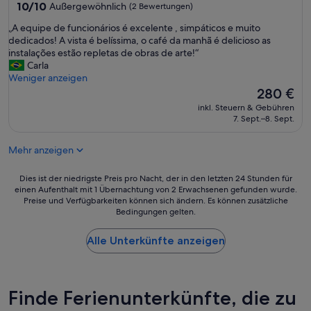
Unterkunft
10.0
10/10
Außergewöhnlich
(2 Bewertungen)
von
„
„A equipe de funcionários é excelente , simpáticos e muito
10,
A
dedicados! A vista é belíssima, o café da manhã é delicioso as
Außergewöhnlich,
e
instalações estão repletas de obras de arte!“
(2
q
Carla
Bewertungen)
u
Weniger anzeigen
i
Der
280 €
p
Preis
inkl. Steuern & Gebühren
e
beträgt
7. Sept.–8. Sept.
d
280 €
e
Mehr anzeigen
f
u
n
Dies
Dies ist der niedrigste Preis pro Nacht, der in den letzten 24 Stunden für
c
einen Aufenthalt mit 1 Übernachtung von 2 Erwachsenen gefunden wurde.
ist
Preise und Verfügbarkeiten können sich ändern. Es können zusätzliche
i
der
Bedingungen gelten.
o
niedrigste
n
Preis
á
Alle Unterkünfte anzeigen
pro
r
Nacht,
i
der
o
in
s
den
Finde Ferienunterkünfte, die zu
é
letzten