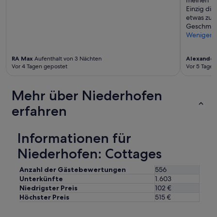
m
Einzig di
a
etwas zu w
,
Geschmac
o
Weniger
c
a
f
RA Max
Aufenthalt von 3 Nächten
Alexander
é
Vor 4 Tagen gepostet
Vor 5 Tagen
d
a
Mehr über Niederhofen
m
a
erfahren
n
h
ã
Informationen für
é
d
Niederhofen: Cottages
e
l
Anzahl der Gästebewertungen
556
i
Unterkünfte
1.603
c
i
Niedrigster Preis
102 €
o
Höchster Preis
515 €
s
o