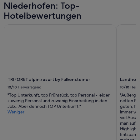
o
Niederhofen: Top-
d
Hotelbewertungen
e
d
i
TRIFORET alpin.resort by Falkensteiner
Landhotel 
c
a
d
o
s
!
A
v
i
TRIFORET alpin.resort by Falkensteiner
Landhote
s
t
10/10
Hervorragend
10/10
Herv
a
"Top Unterkunft, top Frühstück, top Personal - leider
"Außergew
é
zuwenig Personal und zuwenig Einarbeitung in den
netten Pla
b
Job.. Aber dennoch TOP Unterkunft."
guten, fri
e
Weniger
immer wie
l
viel Ausw
í
man auf je
s
Highlight
s
Entspanne
i
meinen Ta