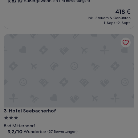
Unterkunft
9.6
9,6/10
Außergewöhnlich
(141 Bewertungen)
von
Der
418 €
10,
Preis
Außergewöhnlich,
inkl. Steuern & Gebühren
beträgt
(141
1. Sept.–2. Sept.
418 €
Bewertungen)
Hotel Seebacherhof
Hotel Seebacherhof
3. Hotel Seebacherhof
3.0-
Sterne-
Bad Mitterndorf
Unterkunft
9.2
9,2/10
Wunderbar
(37 Bewertungen)
von