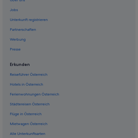
Wohnungen in Bahnhof Selzthal
Jobs
Hotels nahe Bahnhof Wörschach Schwefelbad
Unterkunft registrieren
Hotels nahe Hauptplatz Stainach
Partnerschaften
Ferienwohnungen in Lassing
Werbung
Cottages in Lassing
Presse
Günstige in Lassing
Lassing Hotels
Erkunden
Hütten in Lassing
Reiseführer Österreich
Landhotels in Lassing
Hotels in Österreich
Pensionen in Lassing
Ferienwohnungen Österreich
Ferienwohnungen in Liezen
Städtereisen Österreich
Ferienwohnungen in Liezen
Flüge in Österreich
B&B in Liezen
Cottages in Liezen
Mietwagen Österreich
Gasthäuser in Liezen
Alle Unterkunftsarten