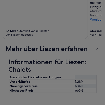
meinen Ta
Einzig di
etwas zu w
Geschmac
Weniger
RA Max
Aufenthalt von 3 Nächten
Alexander
Vor 3 Tagen gepostet
Vor 4 Tagen
Mehr über Liezen erfahren
Informationen für Liezen:
Chalets
Anzahl der Gästebewertungen
Unterkünfte
1.289
Niedrigster Preis
634 €
Höchster Preis
665 €