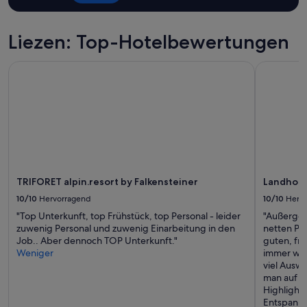
Liezen: Top-Hotelbewertungen
TRIFORET alpin.resort by Falkensteiner
Landhotel 
TRIFORET alpin.resort by Falkensteiner
Landhote
10/10
Hervorragend
10/10
Herv
"Top Unterkunft, top Frühstück, top Personal - leider
"Außergew
zuwenig Personal und zuwenig Einarbeitung in den
netten Pla
Job.. Aber dennoch TOP Unterkunft."
guten, fri
Weniger
immer wie
viel Ausw
man auf je
Highlight
Entspanne