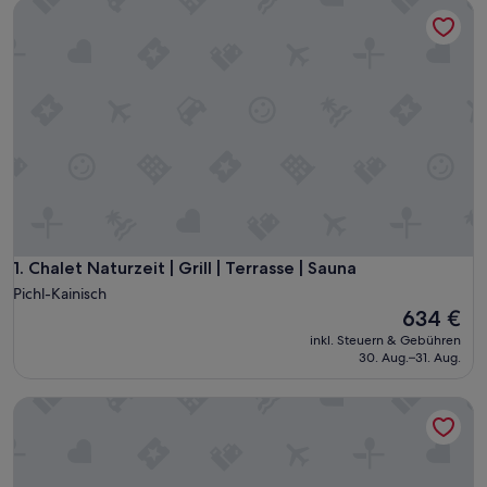
Chalet Naturzeit | Grill | Terrasse | Sauna
Chalet Naturzeit | Grill | Terrasse | Sauna
1. Chalet Naturzeit | Grill | Terrasse | Sauna
Pichl-Kainisch
Der
634 €
Preis
inkl. Steuern & Gebühren
beträgt
30. Aug.–31. Aug.
634 €
Chalet Freizeit | Grill | Terrasse | Sauna