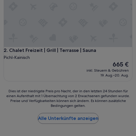
Chalet Freizeit | Grill | Terrasse | Sauna
2. Chalet Freizeit | Grill | Terrasse | Sauna
Pichl-Kainisch
Der
665 €
Preis
inkl. Steuern & Gebühren
beträgt
19. Aug.–20. Aug.
665 €
Dies
Dies ist der niedrigste Preis pro Nacht, der in den letzten 24 Stunden für
einen Aufenthalt mit 1 Übernachtung von 2 Erwachsenen gefunden wurde.
ist
Preise und Verfügbarkeiten können sich ändern. Es können zusätzliche
der
Bedingungen gelten.
niedrigste
Preis
Alle Unterkünfte anzeigen
pro
Nacht,
der
in