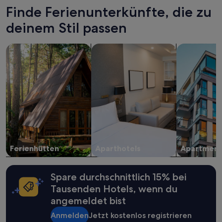
den
Finde Ferienunterkünfte, die zu
letzten
deinem Stil passen
24 Stunden
für
einen
Suche nach Ferienhütten
Suche nach Aparthotels
Suche nach 
Aufenthalt
mit
1 Übernachtung
von
2 Erwachsenen
gefunden
wurde.
Preise
und
Verfügbarkeiten
können
Ferienhütten
Aparthotels
Apartment
sich
ändern.
Es
Spare durchschnittlich 15% bei
können
zusätzliche
Tausenden Hotels, wenn du
Bedingungen
angemeldet bist
gelten.
Anmelden
Jetzt kostenlos registrieren