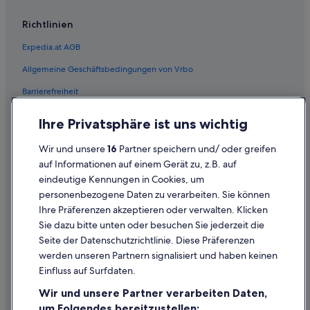
Gasthöfe in Liezen
Richtlinien
Hostels in Liezen
Expedia.at AGB
Hotels mit Parkplatz in Liezen
Allgemeine Geschäftsbedingungen von Vrbo
Romantische in Liezen
Barrierefreiheit
Liezen Hotels
Hütten in Liezen
Einreisebestimmungen
Ihre Privatsphäre ist uns wichtig
Hütten in Liezen
Datenschutzerklärung
Wir und unsere
16
Partner speichern und/ oder greifen
Landhotels in Liezen
Cookie-Erklärung
auf Informationen auf einem Gerät zu, z.B. auf
Pensionen in Liezen
eindeutige Kennungen in Cookies, um
Rechtliche Hinweise/Kontakt
personenbezogene Daten zu verarbeiten. Sie können
Pensionen in Liezen
Inhaltsrichtlinien und Melden von Inhalten
Ihre Präferenzen akzeptieren oder verwalten. Klicken
Private Ferienhäuser in Liezen
Sie dazu bitte unten oder besuchen Sie jederzeit die
Hilfe
Private Ferienhäuser in Liezen
Seite der Datenschutzrichtlinie. Diese Präferenzen
werden unseren Partnern signalisiert und haben keinen
Villen in Liezen
Hilfe
Einfluss auf Surfdaten.
Hotels nahe Putterersee
Buchung ändern oder stornieren
Wir und unsere Partner verarbeiten Daten,
Selzthal Hotels
Rückerstattungsprozess und Zeitrahmen
um Folgendes bereitzustellen: