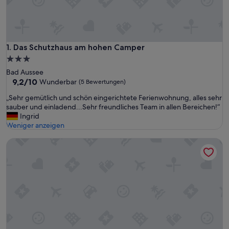
Das Schutzhaus am hohen Camper
1. Das Schutzhaus am hohen Camper
3.0-
Sterne-
Bad Aussee
Unterkunft
9.2
9,2/10
Wunderbar
(5 Bewertungen)
von
„
„Sehr gemütlich und schön eingerichtete Ferienwohnung, alles sehr
10,
S
sauber und einladend...Sehr freundliches Team in allen Bereichen!“
Wunderbar,
e
Ingrid
(5
h
Weniger anzeigen
Bewertungen)
r
Blaa Alm | Doppel | Frühstück | Balkon | Sauna
g
e
m
ü
t
l
i
c
h
u