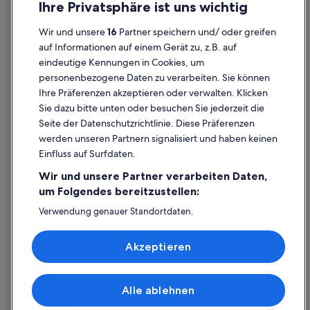
Ihre Privatsphäre ist uns wichtig
Gasthöfe in Liezen
Datenschutzerklärung
Wir und unsere
16
Partner speichern und/ oder greifen
Hostels in Liezen
Cookie-Erklärung
auf Informationen auf einem Gerät zu, z.B. auf
Hotels mit Parkplatz in Liezen
eindeutige Kennungen in Cookies, um
Rechtliche Hinweise/Kontakt
personenbezogene Daten zu verarbeiten. Sie können
Romantische in Liezen
Inhaltsrichtlinien und Melden von Inhalten
Ihre Präferenzen akzeptieren oder verwalten. Klicken
Liezen Hotels
Sie dazu bitte unten oder besuchen Sie jederzeit die
Hilfe
Hütten in Liezen
Seite der Datenschutzrichtlinie. Diese Präferenzen
werden unseren Partnern signalisiert und haben keinen
Hütten in Liezen
Hilfe
Einfluss auf Surfdaten.
Landhotels in Liezen
Buchung ändern oder stornieren
Wir und unsere Partner verarbeiten Daten,
Pensionen in Liezen
Rückerstattungsprozess und Zeitrahmen
um Folgendes bereitzustellen:
Pensionen in Liezen
Buchen Sie einen Flug mit einer Gutschrift bei der Fluggesellschaft
Verwendung genauer Standortdaten.
Endgeräteeigenschaften zur Identifikation aktiv abfragen.
Private Ferienhäuser in Liezen
Internationale Reisedokumente
Speichern von oder Zugriff auf Informationen auf einem
Private Ferienhäuser in Liezen
Akzeptieren
Endgerät. Personalisierte Werbung und Inhalte, Messung
von Werbeleistung und der Performance von Inhalten,
Villen in Liezen
Zielgruppenforschung sowie Entwicklung und
Verbesserung von Angeboten.
Aparthotels in Oppenberg
Alle ablehnen
© 2026 Expedia, Inc., ein Unternehmen der Expedia Group. Alle Rechte
Liste der Partner (Lieferanten)
vorbehalten. Expedia und das Expedia-Logo sind Handelsmarken oder
Hotels nahe Putterersee