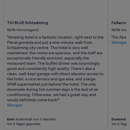
l
Es
i
können
c
zusätzliche
h
Bedingungen
e
TUI BLUE Schladming
Falkenste
gelten.
s
10/10
Hervorragend
10/10
Herv
T
e
"Amazing hotel in a fantastic location, right next to the
"Ein Absol
a
Planai gondola and just a one-minute walk from
Weniger
m
Schladming city centre. The hotel is very well
i
maintained, the rooms are spacious, and the staff are
n
exceptionally friendly and kind, especially the
a
restaurant team. The buffet dinner was surprisingly
l
good and consistently high quality. There’s also a
l
clean, well-kept garage with direct elevator access to
e
the hotel, a nice terrace and spa area, and a large
n
SPAR supermarket just behind the hotel. The only
B
downside during hot summer days is the lack of air
e
conditioning. Otherwise, we had a great stay and
r
would definitely come back!"
e
Weniger
i
c
Emir
Aufenthalt von 6 Nächten
Dominik
Au
h
Vor 2 Tagen gepostet
Vor 6 Tagen
e