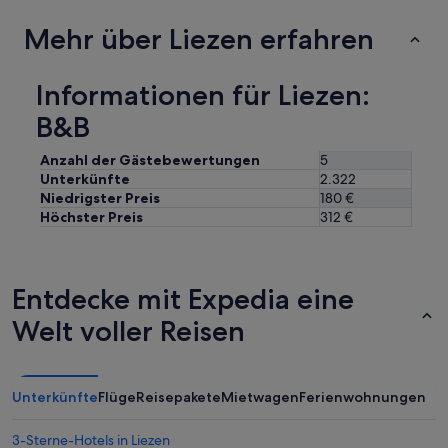
n
!
Mehr über Liezen erfahren
“
Informationen für Liezen:
B&B
Anzahl der Gästebewertungen
5
Unterkünfte
2.322
Niedrigster Preis
180 €
Höchster Preis
312 €
Entdecke mit Expedia eine
Welt voller Reisen
Unterkünfte
Flüge
Reisepakete
Mietwagen
Ferienwohnungen
3-Sterne-Hotels in Liezen