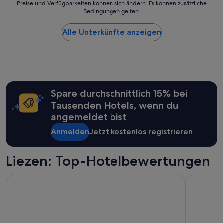
Preise und Verfügbarkeiten können sich ändern. Es können zusätzliche
der
n
Bedingungen gelten.
niedrigste
d
Preis
e
Alle Unterkünfte anzeigen
pro
i
Nacht,
n
der
l
in
a
den
d
letzten
e
24 Stunden
n
Spare durchschnittlich 15% bei
für
d
Tausenden Hotels, wenn du
einen
.
Aufenthalt
angemeldet bist
.
mit
.
1 Übernachtung
Anmelden
Jetzt kostenlos registrieren
S
von
e
2 Erwachsenen
h
Liezen: Top-Hotelbewertungen
gefunden
r
wurde.
f
Preise
r
TUI BLUE Schladming
Falkenstei
und
e
Verfügbarkeiten
u
können
n
sich
d
ändern.