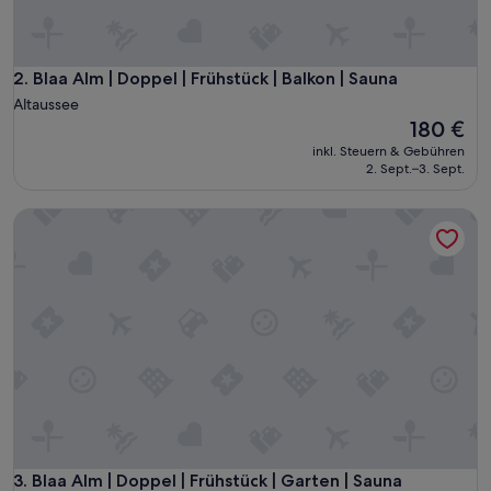
n
d
s
c
Blaa Alm | Doppel | Frühstück | Balkon | Sauna
2. Blaa Alm | Doppel | Frühstück | Balkon | Sauna
h
Altaussee
ö
Der
180 €
n
Preis
e
inkl. Steuern & Gebühren
beträgt
2. Sept.–3. Sept.
i
180 €
n
g
Blaa Alm | Doppel | Frühstück | Garten | Sauna
e
r
i
c
h
t
e
t
e
F
e
r
i
Blaa Alm | Doppel | Frühstück | Garten | Sauna
3. Blaa Alm | Doppel | Frühstück | Garten | Sauna
e