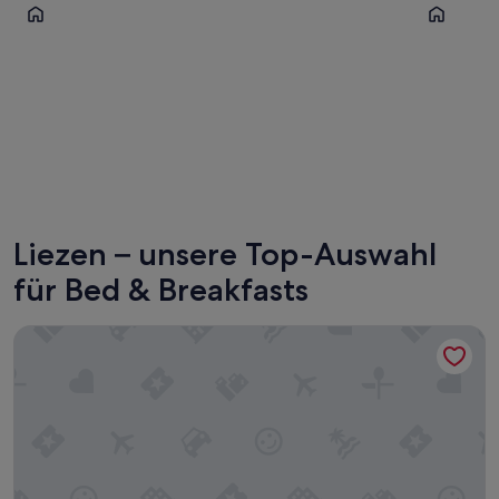
Grundlsee
Schladmin
Grundlsee
Schladm
Liezen – unsere Top-Auswahl
für Bed & Breakfasts
Das Schutzhaus am hohen Camper