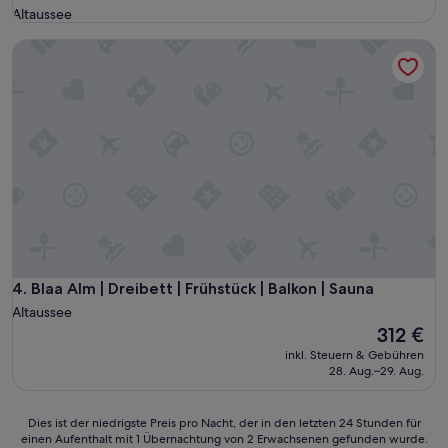
n
Altaussee
w
Blaa Alm | Dreibett | Frühstück | Balkon | Sauna
o
h
n
u
n
g
,
a
l
l
e
s
s
e
Blaa Alm | Dreibett | Frühstück | Balkon | Sauna
4. Blaa Alm | Dreibett | Frühstück | Balkon | Sauna
h
Altaussee
r
Der
312 €
s
Preis
inkl. Steuern & Gebühren
a
beträgt
28. Aug.–29. Aug.
u
312 €
b
e
Dies
Dies ist der niedrigste Preis pro Nacht, der in den letzten 24 Stunden für
r
einen Aufenthalt mit 1 Übernachtung von 2 Erwachsenen gefunden wurde.
ist
u