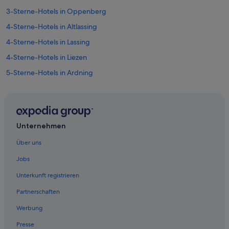
3-Sterne-Hotels in Oppenberg
4-Sterne-Hotels in Altlassing
4-Sterne-Hotels in Lassing
4-Sterne-Hotels in Liezen
5-Sterne-Hotels in Ardning
5-Sterne-Hotels in Liezen
5-Sterne-Hotels in Oppenberg
5-Sterne-Hotels in Selzthal
Unternehmen
Hotels mit Wellnessbereich in Aigen im Ennstal
Über uns
Wohnungen in Altlassing
Jobs
Günstige in Ardning
Unterkunft registrieren
Ardning Hotels
Partnerschaften
Cottages in Bahnhof Ardning
Werbung
Hotels nahe Bahnhof Ardning
Presse
Hotels nahe Bahnhof Liezen