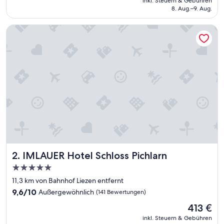
Sehr
inkl. Steuern & Gebühren
beträgt
8. Aug.–9. Aug.
gut,
102 €
(160
Bewertungen)
IMLAUER Hotel Schloss Pichlarn
IMLAUER Hotel Schloss Pichlarn
2. IMLAUER Hotel Schloss Pichlarn
5.0-
Sterne-
11,3 km von Bahnhof Liezen entfernt
Unterkunft
9.6
9,6/10
Außergewöhnlich
(141 Bewertungen)
von
Der
413 €
10,
Preis
Außergewöhnlich,
inkl. Steuern & Gebühren