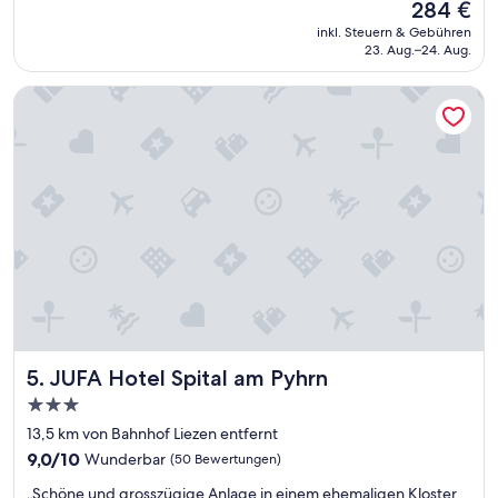
Der
284 €
l
10,
Preis
.
Außergewöhnlich,
inkl. Steuern & Gebühren
beträgt
T
23. Aug.–24. Aug.
(38
284 €
o
Bewertungen)
l
JUFA Hotel Spital am Pyhrn
l
e
s
A
m
b
i
e
n
t
e
“
JUFA Hotel Spital am Pyhrn
5. JUFA Hotel Spital am Pyhrn
3.0-
Sterne-
13,5 km von Bahnhof Liezen entfernt
Unterkunft
9.0
9,0/10
Wunderbar
(50 Bewertungen)
von
„
„Schöne und grosszügige Anlage in einem ehemaligen Kloster,
10,