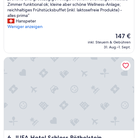
S
Zimmer funktional ok; kleine aber schöne Wellness-Anlage;
Wunderbar,
c
reichhaltiges Frühstücksbuffet (inkl. laktosefreie Produkte) -
(50
h
alles prima“
Bewertungen)
ö
Hanspeter
n
Weniger anzeigen
e
Der
147 €
u
Preis
inkl. Steuern & Gebühren
n
beträgt
31. Aug.–1. Sept.
d
147 €
g
JUFA Hotel Schloss Röthelstein
r
o
s
s
z
ü
g
i
g
e
A
n
l
a
JUFA Hotel Schloss Röthelstein
6. JUFA Hotel Schloss Röthelstein
g