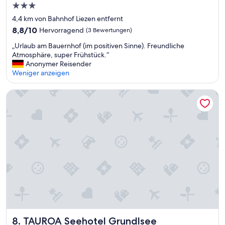
3.0-
,
Sterne-
Z
4,4 km von Bahnhof Liezen entfernt
i
Unterkunft
8.8
8,8/10
Hervorragend
(3 Bewertungen)
m
von
m
„
„Urlaub am Bauernhof (im positiven Sinne). Freundliche
10,
e
U
Atmosphäre, super Frühstück.“
Hervorragend,
r
r
Anonymer Reisender
(3
f
l
Weniger anzeigen
Bewertungen)
u
a
n
u
TAUROA Seehotel Grundlsee
k
b
t
a
i
m
o
B
n
a
a
u
l
e
o
r
k
n
;
h
k
o
l
f
e
(
i
i
TAUROA Seehotel Grundlsee
8. TAUROA Seehotel Grundlsee