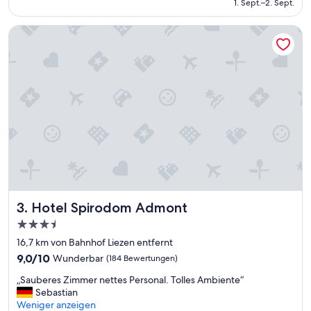
beträgt
1. Sept.–2. Sept.
(141
413 €
Bewertungen)
Hotel Spirodom Admont
Hotel Spirodom Admont
3. Hotel Spirodom Admont
3.5-
Sterne-
16,7 km von Bahnhof Liezen entfernt
Unterkunft
9.0
9,0/10
Wunderbar
(184 Bewertungen)
von
„
„Sauberes Zimmer nettes Personal. Tolles Ambiente“
10,
S
Sebastian
Wunderbar,
a
Weniger anzeigen
(184