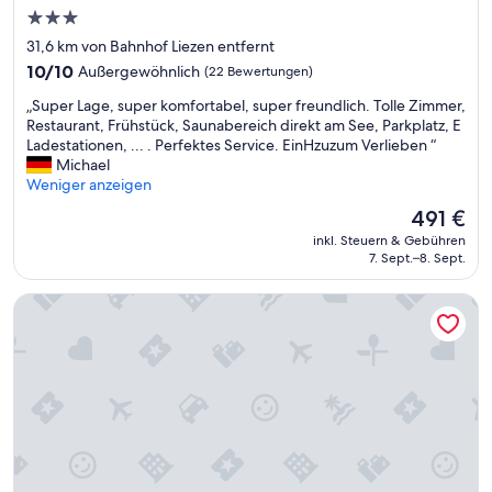
n
m
3.0-
e
p
a
Sterne-
o
31,6 km von Bahnhof Liezen entfernt
b
s
Unterkunft
10.0
10/10
Außergewöhnlich
(22 Bewertungen)
e
i
von
r
t
„
„Super Lage, super komfortabel, super freundlich. Tolle Zimmer,
10,
s
i
S
Restaurant, Frühstück, Saunabereich direkt am See, Parkplatz, E
Außergewöhnlich,
c
v
u
Ladestationen, ... . Perfektes Service. EinHzuzum Verlieben “
(22
h
e
p
Michael
Bewertungen)
ö
n
e
Weniger anzeigen
n
S
r
Der
491 €
e
i
L
Preis
W
n
inkl. Steuern & Gebühren
a
beträgt
e
n
7. Sept.–8. Sept.
g
491 €
l
e
e
l
)
MONDI Hotel am Grundlsee
,
n
.
s
e
F
u
s
r
p
s
e
e
-
u
r
A
n
k
n
d
o
l
l
m
a
i
f