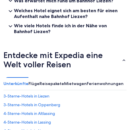
Was erwartet mich rund um Bahnhof Liezen?
a
a
m
g
Welches Hotel eignet sich am besten für einen
S
w
Aufenthalt nahe Bahnhof Liezen?
e
ü
e
r
Wie viele Hotels finde ich in der Nähe von
,
d
Bahnhof Liezen?
P
i
a
g
r
e
k
m
Entdecke mit Expedia eine
p
A
l
m
Welt voller Reisen
a
b
t
i
z
e
,
n
Unterkünfte
Flüge
Reisepakete
Mietwagen
Ferienwohnungen
E
t
L
e
3-Sterne-Hotels in Liezen
a
.
d
S
3-Sterne-Hotels in Oppenberg
e
o
4-Sterne-Hotels in Altlassing
s
n
t
s
4-Sterne-Hotels in Lassing
a
t
t
a