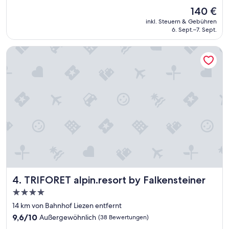
u
Bewertungen)
Der
140 €
b
Preis
inkl. Steuern & Gebühren
e
beträgt
6. Sept.–7. Sept.
r
140 €
e
TRIFORET alpin.resort by Falkensteiner
s
Z
i
m
m
e
r
n
e
t
t
e
s
P
TRIFORET alpin.resort by Falkensteiner
4. TRIFORET alpin.resort by Falkensteiner
e
r
4.0-
s
Sterne-
14 km von Bahnhof Liezen entfernt
o
Unterkunft
n
9.6
9,6/10
Außergewöhnlich
(38 Bewertungen)
a
von