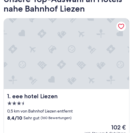
nahe Bahnhof Liezen
eee hotel Liezen
eee hotel Liezen
1. eee hotel Liezen
3.5-
Sterne-
0,5 km von Bahnhof Liezen entfernt
Unterkunft
8.4
8,4/10
Sehr gut
(160 Bewertungen)
von
Der
102 €
10,
Preis