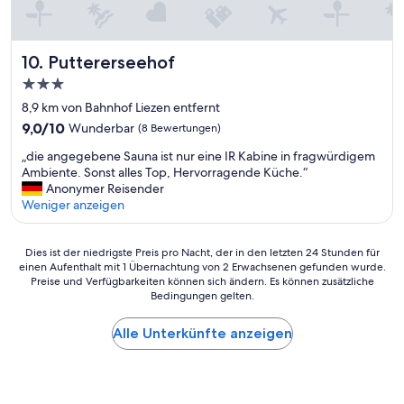
s
ü
o
b
c
l
u
k
l
f
.
e
Puttererseehof
10. Puttererseehof
f
“
Z
3.0-
e
i
t
Sterne-
m
8,9 km von Bahnhof Liezen entfernt
(
m
Unterkunft
9.0
9,0/10
Wunderbar
(8 Bewertungen)
i
e
von
n
r
„
„die angegebene Sauna ist nur eine IR Kabine in fragwürdigem
10,
k
,
d
Ambiente. Sonst alles Top, Hervorragende Küche.“
Wunderbar,
l
R
i
Anonymer Reisender
(8
.
e
e
Weniger anzeigen
Bewertungen)
l
s
a
a
t
n
k
a
Dies
g
Dies ist der niedrigste Preis pro Nacht, der in den letzten 24 Stunden für
t
einen Aufenthalt mit 1 Übernachtung von 2 Erwachsenen gefunden wurde.
u
ist
e
o
Preise und Verfügbarkeiten können sich ändern. Es können zusätzliche
r
der
g
s
Bedingungen gelten.
a
niedrigste
e
e
n
Preis
b
f
t
Alle Unterkünfte anzeigen
pro
e
r
,
Nacht,
n
e
F
der
e
i
r
in
S
e
ü
den
a