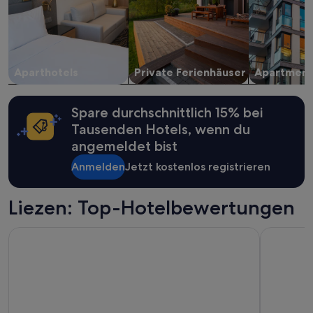
Aparthotels
Private Ferienhäuser
Apartment
Spare durchschnittlich 15% bei
Tausenden Hotels, wenn du
angemeldet bist
Anmelden
Jetzt kostenlos registrieren
Liezen: Top-Hotelbewertungen
TUI BLUE Schladming
Falkenstei