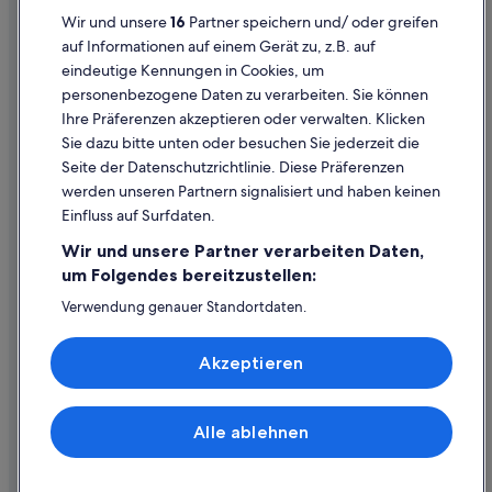
Chalets in Liezen
Datenschutzerklärung
Wir und unsere
16
Partner speichern und/ oder greifen
Cottages in Liezen
Cookie-Erklärung
auf Informationen auf einem Gerät zu, z.B. auf
Gasthäuser in Liezen
eindeutige Kennungen in Cookies, um
Rechtliche Hinweise/Kontakt
personenbezogene Daten zu verarbeiten. Sie können
Gasthöfe in Liezen
Inhaltsrichtlinien und Melden von Inhalten
Ihre Präferenzen akzeptieren oder verwalten. Klicken
Hostels in Liezen
Sie dazu bitte unten oder besuchen Sie jederzeit die
Hilfe
Hotels mit Parkplatz in Liezen
Seite der Datenschutzrichtlinie. Diese Präferenzen
werden unseren Partnern signalisiert und haben keinen
Romantische in Liezen
Hilfe
Einfluss auf Surfdaten.
Liezen Hotels
Buchung ändern oder stornieren
Wir und unsere Partner verarbeiten Daten,
Hütten in Liezen
Rückerstattungsprozess und Zeitrahmen
um Folgendes bereitzustellen:
Landhotels in Liezen
Buchen Sie einen Flug mit einer Gutschrift bei der Fluggesellschaft
Verwendung genauer Standortdaten.
Endgeräteeigenschaften zur Identifikation aktiv abfragen.
Pensionen in Liezen
Internationale Reisedokumente
Speichern von oder Zugriff auf Informationen auf einem
Akzeptieren
Pensionen in Liezen
Endgerät. Personalisierte Werbung und Inhalte, Messung
von Werbeleistung und der Performance von Inhalten,
Private Ferienhäuser in Liezen
Zielgruppenforschung sowie Entwicklung und
Verbesserung von Angeboten.
Private Ferienhäuser in Liezen
Alle ablehnen
© 2026 Expedia, Inc., ein Unternehmen der Expedia Group. Alle Rechte
Liste der Partner (Lieferanten)
vorbehalten. Expedia und das Expedia-Logo sind Handelsmarken oder
Villen in Liezen
eingetragene Handelsmarken von Expedia, Inc.