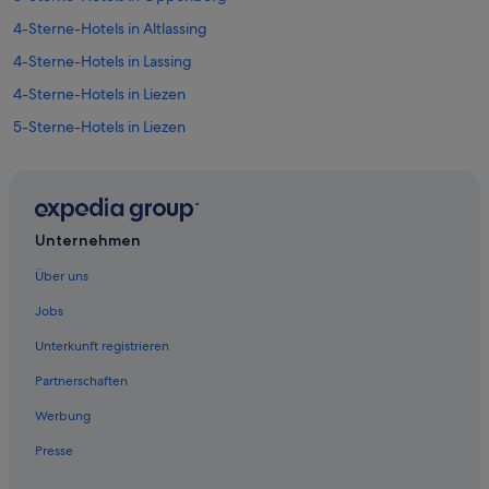
4-Sterne-Hotels in Altlassing
4-Sterne-Hotels in Lassing
4-Sterne-Hotels in Liezen
5-Sterne-Hotels in Liezen
5-Sterne-Hotels in Oppenberg
5-Sterne-Hotels in Selzthal
Historische in Aigen im Ennstal
Unternehmen
Abenteuer in Aigen im Ennstal
Über uns
Hotels mit Wellnessbereich in Aigen im Ennstal
Jobs
Aigen im Ennstal Hotels
Unterkunft registrieren
Wohnungen in Altlassing
Partnerschaften
Günstige in Ardning
Werbung
Ardning Hotels
Presse
Cottages in Bahnhof Ardning
Hotels nahe Bahnhof Ardning