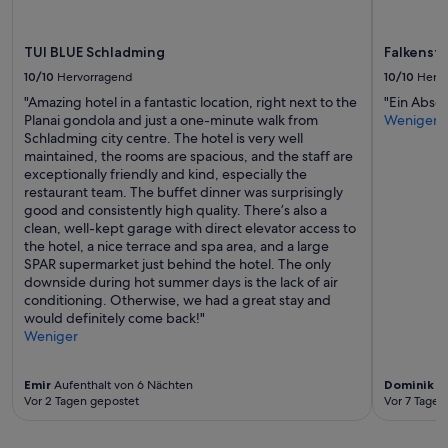
TUI BLUE Schladming
Falkenste
10/10
Hervorragend
10/10
Herv
"Amazing hotel in a fantastic location, right next to the
"Ein Absol
Planai gondola and just a one-minute walk from
Weniger
Schladming city centre. The hotel is very well
maintained, the rooms are spacious, and the staff are
exceptionally friendly and kind, especially the
restaurant team. The buffet dinner was surprisingly
good and consistently high quality. There’s also a
clean, well-kept garage with direct elevator access to
the hotel, a nice terrace and spa area, and a large
SPAR supermarket just behind the hotel. The only
downside during hot summer days is the lack of air
conditioning. Otherwise, we had a great stay and
would definitely come back!"
Weniger
Emir
Aufenthalt von 6 Nächten
Dominik
Au
Vor 2 Tagen gepostet
Vor 7 Tagen