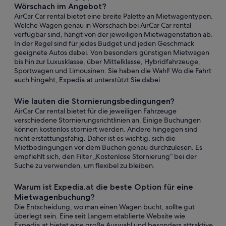
Wörschach im Angebot?
AirCar Car rental bietet eine breite Palette an Mietwagentypen.
Welche Wagen genau in Wörschach bei AirCar Car rental
verfügbar sind, hängt von der jeweiligen Mietwagenstation ab.
In der Regel sind für jedes Budget und jeden Geschmack
geeignete Autos dabei. Von besonders günstigen Mietwagen
bis hin zur Luxusklasse, über Mittelklasse, Hybridfahrzeuge,
Sportwagen und Limousinen: Sie haben die Wahl! Wo die Fahrt
auch hingeht, Expedia.at unterstützt Sie dabei.
Wie lauten die Stornierungsbedingungen?
AirCar Car rental bietet für die jeweiligen Fahrzeuge
verschiedene Stornierungsrichtlinien an. Einige Buchungen
können kostenlos storniert werden. Andere hingegen sind
nicht erstattungsfähig. Daher ist es wichtig, sich die
Mietbedingungen vor dem Buchen genau durchzulesen. Es
empfiehlt sich, den Filter „Kostenlose Stornierung“ bei der
Suche zu verwenden, um flexibel zu bleiben.
Warum ist Expedia.at die beste Option für eine
Mietwagenbuchung?
Die Entscheidung, wo man einen Wagen bucht, sollte gut
überlegt sein. Eine seit Langem etablierte Website wie
Expedia.at bietet eine große Auswahl und besonders attraktive