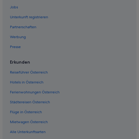
Hotels mit Parkplatz in Liezen
Jobs
Romantische in Liezen
Unterkunft registrieren
Liezen Hotels
Partnerschaften
Hütten in Liezen
Werbung
Hütten in Liezen
Presse
Landhotels in Liezen
Pensionen in Liezen
Erkunden
Pensionen in Liezen
Reiseführer Österreich
Private Ferienhäuser in Liezen
Hotels in Österreich
Private Ferienhäuser in Liezen
Ferienwohnungen Österreich
Villen in Liezen
Städtereisen Österreich
Cottages in Niederhofen
Flüge in Österreich
Gasthäuser in Pürgg-Trautenfels
Mietwagen Österreich
Haustierfreundliche in Pürgg-Trautenfels
Alle Unterkunftsarten
Hotels mit Wellnessbereich in Pürgg-Trautenfels