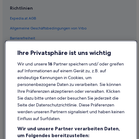
Pürgg-Trautenfels Hotels
Richtlinien
Hotels nahe Putterersee
Expedia.at AGB
Familien in Stainach-Pürgg
Allgemeine Geschäftsbedingungen von Vrbo
Luxus in Stainach-Pürgg
Barrierefreiheit
Abenteuer in Stainach-Pürgg
Einreisebestimmungen
Hotels mit Wellnessbereich in Stainach-Pürgg
Ihre Privatsphäre ist uns wichtig
Datenschutzerklärung
Stainach-Pürgg Hotels
Wir und unsere
16
Partner speichern und/ oder greifen
Cookie-Erklärung
Landhotels in Stainach-Pürgg
auf Informationen auf einem Gerät zu, z.B. auf
eindeutige Kennungen in Cookies, um
Rechtliche Hinweise/Kontakt
Pensionen in Stainach-Pürgg
personenbezogene Daten zu verarbeiten. Sie können
Inhaltsrichtlinien und Melden von Inhalten
Chalets in Weißenbach bei Liezen
Ihre Präferenzen akzeptieren oder verwalten. Klicken
Weißenbach bei Liezen Hotels
Sie dazu bitte unten oder besuchen Sie jederzeit die
Hilfe
Seite der Datenschutzrichtlinie. Diese Präferenzen
Pensionen in Weißenbach bei Liezen
werden unseren Partnern signalisiert und haben keinen
Hilfe
Cottages in Wörschach
Einfluss auf Surfdaten.
Buchung ändern oder stornieren
Gasthäuser in Wörschach
Wir und unsere Partner verarbeiten Daten,
Rückerstattungsprozess und Zeitrahmen
um Folgendes bereitzustellen:
Wörschach Hotels