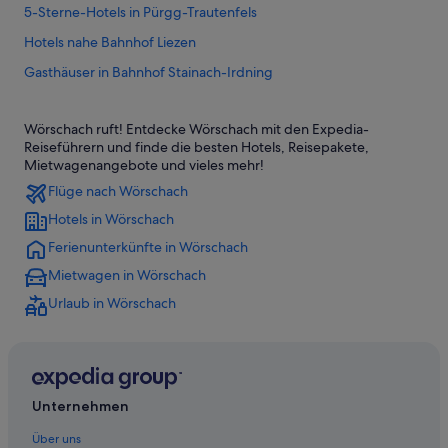
5-Sterne-Hotels in Pürgg-Trautenfels
Hotels nahe Bahnhof Liezen
Gasthäuser in Bahnhof Stainach-Irdning
Hotels nahe Bahnhof Stainach-Irdning
Wörschach ruft! Entdecke Wörschach mit den Expedia-
Hotels nahe Bahnhof Wörschach Schwefelbad
Reiseführern und finde die besten Hotels, Reisepakete,
Hotels nahe CCW Stainach
Mietwagenangebote und vieles mehr!
Flüge nach Wörschach
Hotels nahe Hauptplatz Stainach
Hotels in Wörschach
Ferienwohnungen in Liezen
Ferienunterkünfte in Wörschach
Ferienwohnungen in Liezen
Mietwagen in Wörschach
B&B in Liezen
Urlaub in Wörschach
Chalets in Liezen
Cottages in Liezen
Gasthäuser in Liezen
Gasthöfe in Liezen
Unternehmen
Hostels in Liezen
Über uns