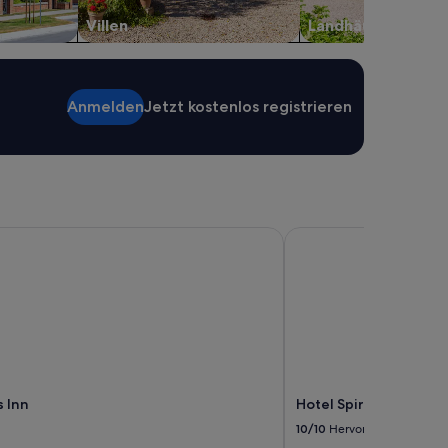
Villen
Landhäuser
Anmelden
Jetzt kostenlos registrieren
Inn
Hotel Spirodom Admo
s Inn
Hotel Spirodom Admo
10/10
Hervorragend