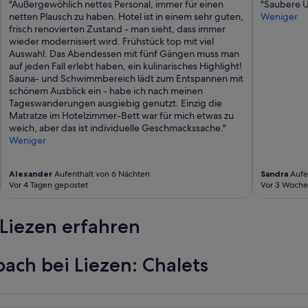
"Außergewöhlich nettes Personal, immer für einen
"Saubere U
netten Plausch zu haben. Hotel ist in einem sehr guten,
Weniger
frisch renovierten Zustand - man sieht, dass immer
wieder modernisiert wird. Frühstück top mit viel
Auswahl. Das Abendessen mit fünf Gängen muss man
auf jeden Fall erlebt haben, ein kulinarisches Highlight!
Sauna- und Schwimmbereich lädt zum Entspannen mit
schönem Ausblick ein - habe ich nach meinen
Tageswanderungen ausgiebig genutzt. Einzig die
Matratze im Hotelzimmer-Bett war für mich etwas zu
weich, aber das ist individuelle Geschmackssache."
Weniger
Alexander
Aufenthalt von 6 Nächten
Sandra
Aufen
Vor 4 Tagen gepostet
Vor 3 Woche
Liezen erfahren
ach bei Liezen: Chalets