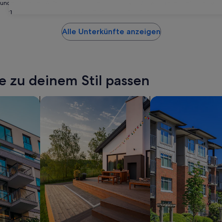
24 Stunden für einen Aufenthalt mit 1 Übernachtung von 2 Erwachsenen gefunden wu
zusätzliche Bedingungen gelten.
31
Alle Unterkünfte anzeigen
e zu deinem Stil passen
ents
Suche nach privaten Ferienhäusern
Nach Ferienwohnun