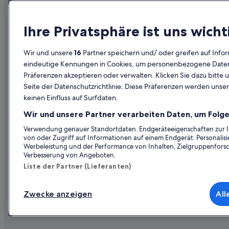
Hütten in Lassing
Pensionen in Lassing
Unternehmen
Erkunden
Ihre Privatsphäre ist uns wicht
Ferienwohnungen in Liezen
Über uns
Reiseführer
Chalets in Liezen
Wir und unsere
16
Partner speichern und/ oder greifen auf Infor
Jobs
Hotels in Ös
eindeutige Kennungen in Cookies, um personenbezogene Daten 
Gasthäuser in Liezen
Unterkunft registrieren
Ferienwohn
Präferenzen akzeptieren oder verwalten. Klicken Sie dazu bitte 
Hostels in Liezen
Seite der Datenschutzrichtlinie. Diese Präferenzen werden unser
Partnerschaften
Städtereise
Romantische in Liezen
keinen Einfluss auf Surfdaten.
Werbung
Flüge in Öst
Hütten in Liezen
Wir und unsere Partner verarbeiten Daten, um Folge
Presse
Mietwagen 
Landhotels in Liezen
Verwendung genauer Standortdaten. Endgeräteeigenschaften zur Ide
von oder Zugriff auf Informationen auf einem Endgerät. Personali
Alle Unterku
Pensionen in Liezen
Werbeleistung und der Performance von Inhalten, Zielgruppenfors
Verbesserung von Angeboten.
Private Ferienhäuser in Liezen
Liste der Partner (Lieferanten)
Cottages in Niederhofen
Familien in Stainach-Pürgg
Zwecke anzeigen
All
© 2026 Expedia, Inc., ein Unternehmen der Expedia
Abenteuer in Stainach-Pürgg
Stainach-Pürgg Hotels