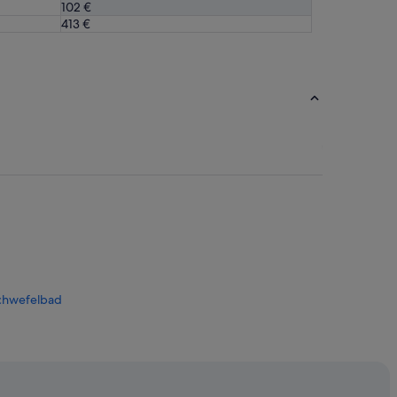
102 €
413 €
chwefelbad