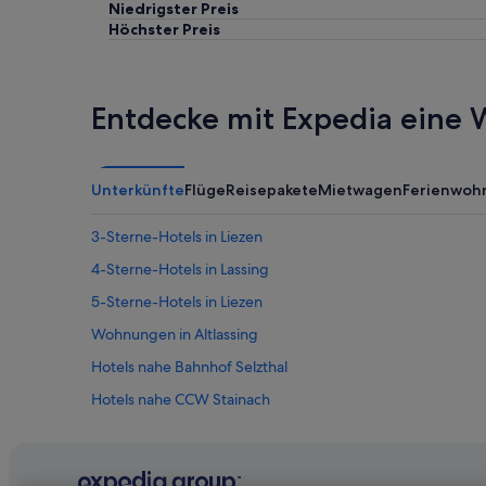
Niedrigster Preis
Höchster Preis
Entdecke mit Expedia eine W
Unterkünfte
Flüge
Reisepakete
Mietwagen
Ferienwoh
3-Sterne-Hotels in Liezen
4-Sterne-Hotels in Lassing
5-Sterne-Hotels in Liezen
Wohnungen in Altlassing
Hotels nahe Bahnhof Selzthal
Hotels nahe CCW Stainach
Ferienwohnungen in Lassing
Günstige in Lassing