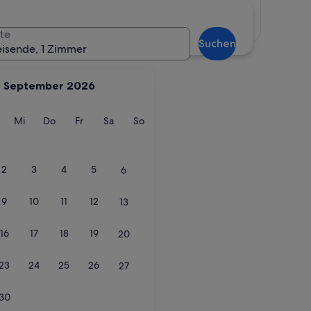
Karte anzeigen
te
Suchen
eisende, 1 Zimmer
September 2026
g
ienstag
Mittwoch
Donnerstag
Freitag
Samstag
Sonntag
Mi
Do
Fr
Sa
So
2
3
4
5
6
9
10
11
12
13
16
17
18
19
20
23
24
25
26
27
30