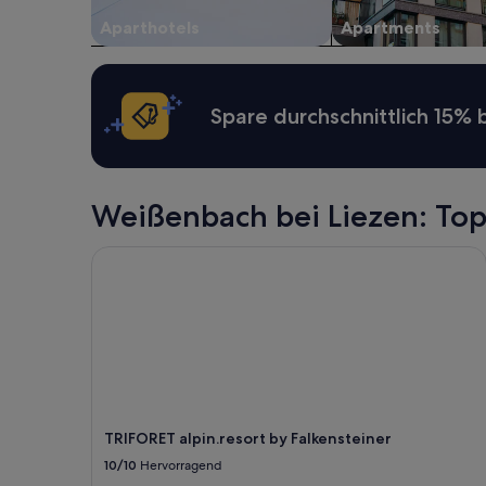
sich
Aparthotels
Apartments
ändern.
Es
können
zusätzliche
Bedingungen
Spare durchschnittlich 15%
gelten.
Weißenbach bei Liezen: T
TRIFORET alpin.resort by Falkensteiner
TRIFORET alpin.resort by Falkensteiner
10/10
Hervorragend