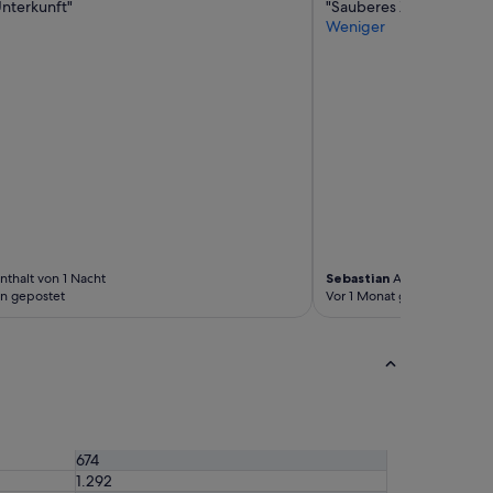
nterkunft"
"Sauberes Zimmer nettes
Weniger
thalt von 1 Nacht
Sebastian
Aufenthalt von 
n gepostet
Vor 1 Monat gepostet
674
1.292