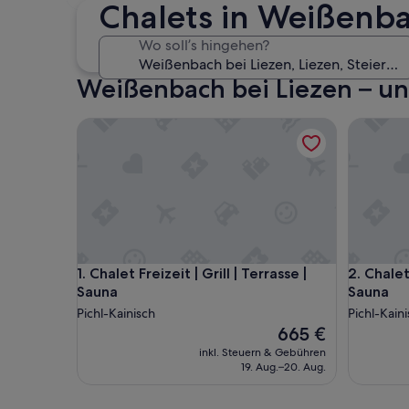
30. Okt. - 1. Nov.
Chalets in Weißenba
Wo soll’s hingehen?
Weißenbach bei Liezen – un
Chalet Freizeit | Grill | Terrasse | Sauna
Chalet Nat
Chalet Freizeit | Grill | Terrasse | Sauna
Chalet Nat
1. Chalet Freizeit | Grill | Terrasse |
2. Chalet
Sauna
Sauna
Pichl-Kainisch
Pichl-Kain
Der
665 €
Preis
inkl. Steuern & Gebühren
beträgt
19. Aug.–20. Aug.
665 €