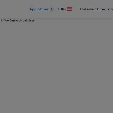
•
App öffnen
EUR
Unterkunft registr
s in Weißenbach bei Liezen