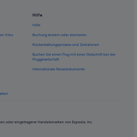
Hilfe
Hilfe
on Vrbo
Buchung ändern oder stornieren
Rückerstattungsprozess und Zeitrahmen
Buchen Sie einen Flug mit einer Gutschrift bei der
Fluggesellschaft
Internationale Reisedokumente
alten
ken oder eingetragene Handelsmarken von Expedia, Inc.
inach-Pürgg