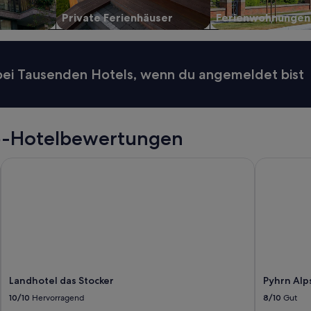
Private Ferienhäuser
Ferienwohnungen
 bei Tausenden Hotels, wenn du angemeldet bist
op-Hotelbewertungen
Landhotel das Stocker
Pyhrn Alps 
Landhotel das Stocker
Pyhrn Alp
10/10
Hervorragend
8/10
Gut