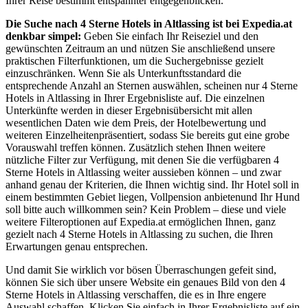
Ihrer Reise bestimmt entspannter entgegenblicken.
Die Suche nach 4 Sterne Hotels in Altlassing ist bei Expedia.at
denkbar simpel:
Geben Sie einfach Ihr Reiseziel und den
gewünschten Zeitraum an und nützen Sie anschließend unsere
praktischen Filterfunktionen, um die Suchergebnisse gezielt
einzuschränken. Wenn Sie als Unterkunftsstandard die
entsprechende Anzahl an Sternen auswählen, scheinen nur 4 Sterne
Hotels in Altlassing in Ihrer Ergebnisliste auf. Die einzelnen
Unterkünfte werden in dieser Ergebnisübersicht mit allen
wesentlichen Daten wie dem Preis, der Hotelbewertung und
weiteren Einzelheitenpräsentiert, sodass Sie bereits gut eine grobe
Vorauswahl treffen können. Zusätzlich stehen Ihnen weitere
nützliche Filter zur Verfügung, mit denen Sie die verfügbaren 4
Sterne Hotels in Altlassing weiter aussieben können – und zwar
anhand genau der Kriterien, die Ihnen wichtig sind. Ihr Hotel soll in
einem bestimmten Gebiet liegen, Vollpension anbietenund Ihr Hund
soll bitte auch willkommen sein? Kein Problem – diese und viele
weitere Filteroptionen auf Expedia.at ermöglichen Ihnen, ganz
gezielt nach 4 Sterne Hotels in Altlassing zu suchen, die Ihren
Erwartungen genau entsprechen.
Und damit Sie wirklich vor bösen Überraschungen gefeit sind,
können Sie sich über unsere Website ein genaues Bild von den 4
Sterne Hotels in Altlassing verschaffen, die es in Ihre engere
Auswahl schaffen. Klicken Sie einfach in Ihrer Ergebnisliste auf ein