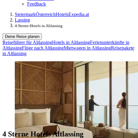
Feedback
Steiermark
Österreich
Hotels
Expedia.at
Lassing
4-Sterne-Hotels in Altlassing
Deine Reise planen
Reiseführer für Altlassing
Hotels in Altlassing
Ferienunterkünfte in
Altlassing
Flüge nach Altlassing
Mietwagen in Altlassing
Reisepakete
in Altlassing
4 Sterne Hotels Altlassing