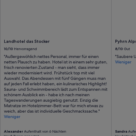
Landhotel das Stocker
Pyhrn Alp
10/10
Hervorragend
8/10
Gut
"Außergewöhlich nettes Personal, immer für einen
"Saubere U
netten Plausch zu haben. Hotel ist in einem sehr guten,
Weniger
frisch renovierten Zustand - man sieht, dass immer
wieder modernisiert wird. Frühstück top mit viel
Auswahl. Das Abendessen mit fünf Gängen muss man
auf jeden Fall erlebt haben, ein kulinarisches Highlight!
Sauna- und Schwimmbereich lädt zum Entspannen mit
schönem Ausblick ein - habe ich nach meinen
Tageswanderungen ausgiebig genutzt. Einzig die
Matratze im Hotelzimmer-Bett war für mich etwas zu
weich, aber das ist individuelle Geschmackssache."
Weniger
Alexander
Aufenthalt von 6 Nächten
Sandra
Aufen