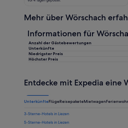
Vor 4 Tagen gepostet
a
f
é
Mehr über Wörschach erfa
d
a
m
Informationen für Wörscha
a
n
Anzahl der Gästebewertungen
h
Unterkünfte
ã
Niedrigster Preis
é
Höchster Preis
d
e
l
i
c
Entdecke mit Expedia eine W
i
o
s
o
Unterkünfte
Flüge
Reisepakete
Mietwagen
Ferienwoh
a
s
3-Sterne-Hotels in Liezen
i
n
5-Sterne-Hotels in Liezen
s