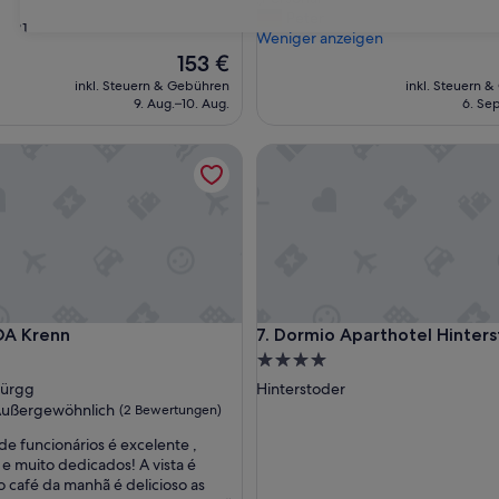
10,
P
Peter
ar,
Wunderbar,
31
e
Weniger anzeigen
(37
r
Der
153 €
ngen)
Bewertungen)
s
Preis
inkl. Steuern & Gebühren
inkl. Steuern 
o
beträgt
9. Aug.–10. Aug.
6. Sep
n
153 €
a
Krenn
Dormio Aparthotel Hintersto
l
“
Krenn
Dormio Aparthotel Hintersto
OA Krenn
7. Dormio Aparthotel Hinter
4.0-
Sterne-
Pürgg
Hinterstoder
ft
Unterkunft
ußergewöhnlich
(2 Bewertungen)
de funcionários é excelente ,
 e muito dedicados! A vista é
wöhnlich,
 o café da manhã é delicioso as