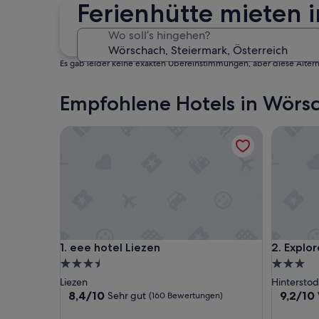
30. Okt. - 1. Nov.
Ferienhütte mieten 
Wo soll’s hingehen?
Es gab leider keine exakten Übereinstimmungen, aber diese Altern
Empfohlene Hotels in Wörs
eee hotel Liezen
Explorer
eee hotel Liezen
Explorer
1. eee hotel Liezen
2. Explo
3.5-
3.0-
Sterne-
Sterne-
Liezen
Hinterstod
Unterkunft
Unterkun
8.4
9.2
8,4/10
9,2/10
Sehr gut
(160 Bewertungen)
von
von