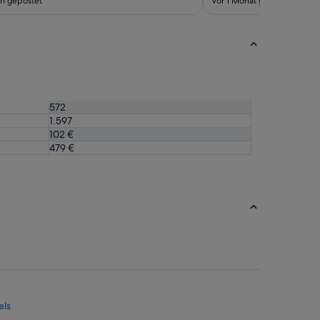
n gepostet
Vor 1 Monat gepostet
572
1.597
102 €
479 €
els