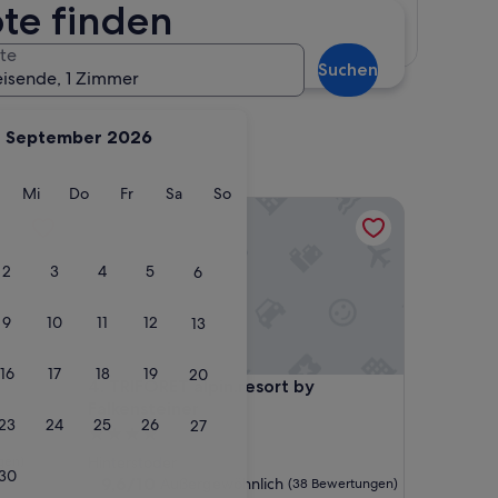
te finden
Karte anzeigen
te
Suchen
eisende, 1 Zimmer
September 2026
g
ienstag
Mittwoch
Donnerstag
Freitag
Samstag
Sonntag
Mi
Do
Fr
Sa
So
TRIFORET alpin.resort by Falkensteiner
2
3
4
5
6
9
10
11
12
13
16
17
18
19
20
TRIFORET alpin.resort by Falkensteiner
4. TRIFORET alpin.resort by
Falkensteiner
23
24
25
26
27
4.0-
Sterne-
gen)
Hinterstoder
30
Unterkunft
9.6
9,6/10
Außergewöhnlich
(38 Bewertungen)