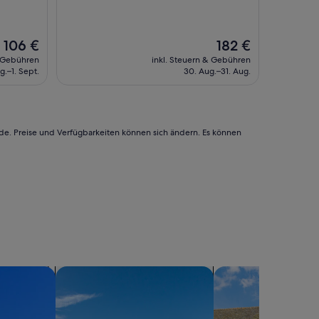
(152
Bewertungen)
Der
Der
106 €
182 €
Preis
Preis
& Gebühren
inkl. Steuern & Gebühren
beträgt
beträgt
g.–1. Sept.
30. Aug.–31. Aug.
106 €
182 €
rde. Preise und Verfügbarkeiten können sich ändern. Es können
gen suchen
Suche nach Villen
Suche nach Landhäu