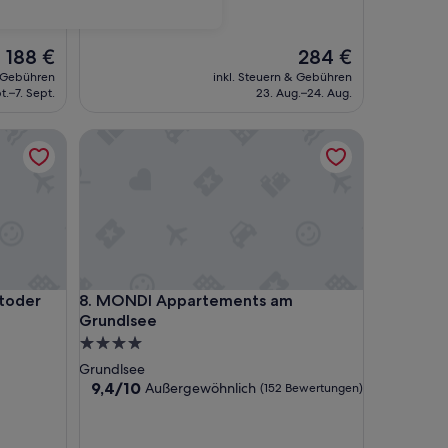
von
10,
Außergewöhnlich,
Der
Der
188 €
284 €
(38
Preis
Preis
Bewertungen)
& Gebühren
inkl. Steuern & Gebühren
beträgt
beträgt
t.–7. Sept.
23. Aug.–24. Aug.
188 €
284 €
der
MONDI Appartements am Grundlsee
der
MONDI Appartements am Grundlsee
stoder
8. MONDI Appartements am
Grundlsee
4.0-
Sterne-
Grundlsee
Unterkunft
9.4
9,4/10
Außergewöhnlich
(152 Bewertungen)
von
10,
Außergewöhnlich,