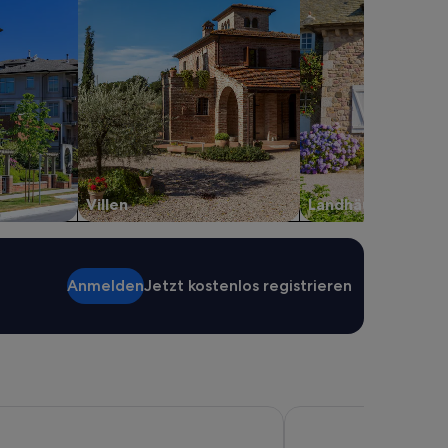
Villen
Landhäuser
Anmelden
Jetzt kostenlos registrieren
Inn
JUFA Hotel Altaussee