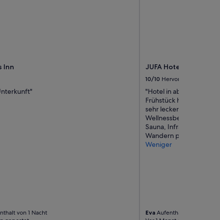
s Inn
JUFA Hotel Altaussee
10/10
Hervorragend
nterkunft"
"Hotel in absolute Ruhel
Frühstück hervorragend!
sehr lecker! Zimmer wa
Wellnessbereich auch gu
Sauna, Infrarotkabine. 
Wandern perfekt!"
Weniger
thalt von 1 Nacht
Eva
Aufenthalt von 2 Nächt