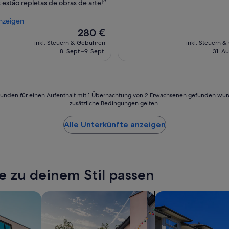
 estão repletas de obras de arte!“
ngen)
nzeigen
Der
280 €
Preis
inkl. Steuern & Gebühren
inkl. Steuern 
beträgt
8. Sept.–9. Sept.
31. Au
280 €
24 Stunden für einen Aufenthalt mit 1 Übernachtung von 2 Erwachsenen gefunden wu
zusätzliche Bedingungen gelten.
Alle Unterkünfte anzeigen
e zu deinem Stil passen
ents
Suche nach privaten Ferienhäusern
Nach Ferienwohnun