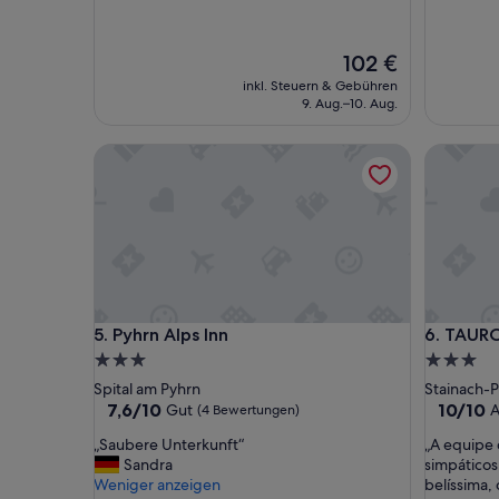
10,
10,
Sehr
Wunderb
gut,
(74
Der
102 €
(160
Bewertu
Preis
Bewertungen)
inkl. Steuern & Gebühren
beträgt
9. Aug.–10. Aug.
102 €
Pyhrn Alps Inn
TAUROA 
Pyhrn Alps Inn
TAUROA 
5. Pyhrn Alps Inn
6. TAUR
3.0-
3.0-
Sterne-
Sterne-
Spital am Pyhrn
Stainach-
Unterkunft
Unterkun
7.6
10.0
7,6/10
10/10
Gut
A
(4 Bewertungen)
von
von
„
„
„Saubere Unterkunft“
„A equipe 
10,
10,
S
A
Sandra
simpáticos
Gut,
Außerge
a
e
Weniger anzeigen
belíssima,
(4
(2