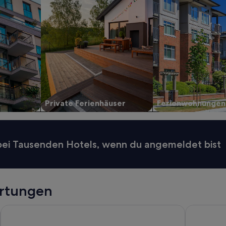
Private Ferienhäuser
Ferienwohnungen
 bei Tausenden Hotels, wenn du angemeldet bist
rtungen
Landhotel das Stocker
Pyhrn Alps 