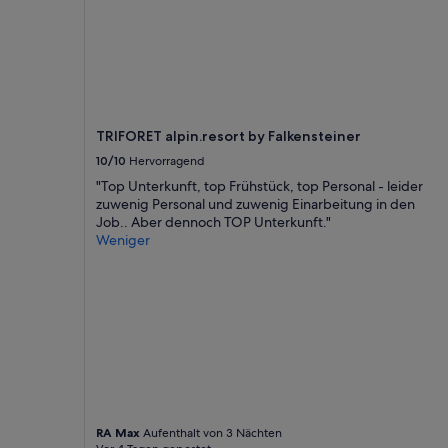
c
a
d
o
s
!
A
v
TRIFORET alpin.resort by Falkensteiner
i
10/10
Hervorragend
s
"Top Unterkunft, top Frühstück, top Personal - leider
t
zuwenig Personal und zuwenig Einarbeitung in den
a
Job.. Aber dennoch TOP Unterkunft."
é
Weniger
b
e
l
í
s
s
i
m
a
,
o
RA Max
Aufenthalt von 3 Nächten
c