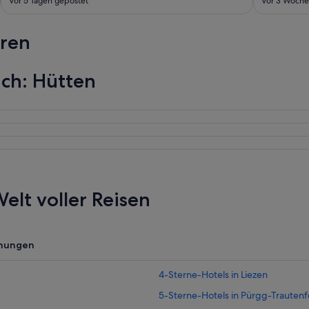
Vor 5 Tagen gepostet
Vor 3 Woche
hren
ch: Hütten
elt voller Reisen
nungen
4-Sterne-Hotels in Liezen
5-Sterne-Hotels in Pürgg-Trautenf