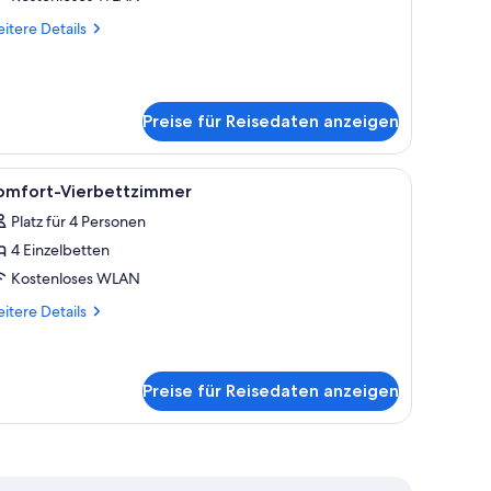
itere
itere Details
tails
r
eibettzimmer
Preise für Reisedaten anzeigen
reibtisch und einem Stuhl.
le
Ein Schlafzimmer im Loft-Stil mit einer Holzt
7
omfort-Vierbettzimmer
otos
Platz für 4 Personen
ür
4 Einzelbetten
omfort-
ierbettzimmer
Kostenloses WLAN
nzeigen
itere
itere Details
tails
r
mfort-
erbettzimmer
Preise für Reisedaten anzeigen