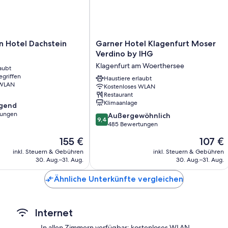
Zusätzliche Annehmlichkeiten sind unter anderem:
Badezimmer mit Duschen und Haartrocknern
Fernseher mit Kabel-/Satellitenempfang
Garner
n Hotel Dachstein
Garner Hotel Klagenfurt Moser
Hotel
Verdino by IHG
Klagenfurt
Klagenfurt am Woerthersee
aubt
Moser
egriffen
Verdino
Haustiere erlaubt
 WLAN
Kostenloses WLAN
by
Restaurant
IHG
Klimaanlage
agend
Klagenfurt
tungen
9.4
am
Außergewöhnlich
9,4
von
Woerthersee
485 Bewertungen
,
10,
Der
Der
155 €
107 €
Außergewöhnlich,
Preis
Preis
485
inkl. Steuern & Gebühren
inkl. Steuern & Gebühren
beträgt
beträgt
30. Aug.–31. Aug.
30. Aug.–31. Aug.
Bewertungen
155 €
107 €
Ähnliche Unterkünfte vergleichen
Internet
In allen Zimmern verfügbar: kostenloses WLAN