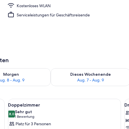
Kostenloses WLAN
Serviceleistungen für Geschäftsreisende
aten
 - Aug. 8.
 Verfügbarkeit für morgen, Aug. 8 - Aug. 9.
Überprüfe die Verfügbarkeit für dies
Morgen
Dieses Wochenende
ug. 8 - Aug. 9
Aug. 7 - Aug. 9
t, einem Fernseher, einem Schreibtisch mit Stuhl, einem Koffer und einem 
Alle
Zimmersafe, kostenloses WLAN, Bett
Al
7
Doppelzimmer
D
Fotos
F
Sehr gut
für
8,0
f
8,0 von 10
(1
1 Bewertung
Doppelzimmer
D
Bewertung)
Platz für 3 Personen
anzeigen
a