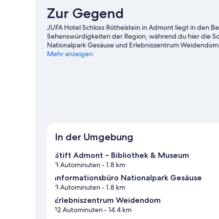
Zur Gegend
JUFA Hotel Schloss Röthelstein in Admont liegt in den B
Sehenswürdigkeiten der Region, während du hier die S
Nationalpark Gesäuse und Erlebniszentrum Weidendom. 
Abfahrtslauf und beim Skifahren oder versuch dich an
Mehr anzeigen
Reiseführer für Admont
In der Umgebung
Stift Admont – Bibliothek & Museum
3 Autominuten
- 1.8 km
Informationsbüro Nationalpark Gesäuse
3 Autominuten
- 1.8 km
Erlebniszentrum Weidendom
12 Autominuten
- 14.4 km