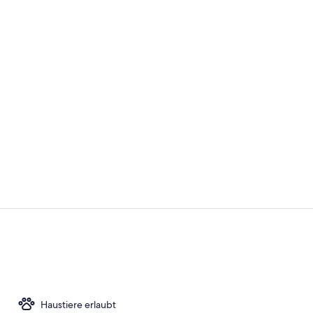
Innenhof
Innenbereic
Haustiere erlaubt