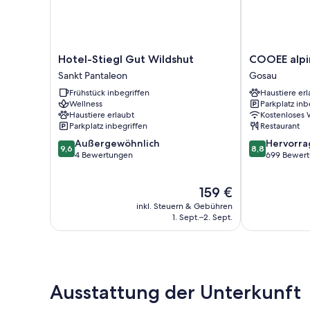
Hotel-
COOEE
Hotel-Stiegl Gut Wildshut
COOEE alpi
Stiegl
alpin
Sankt Pantaleon
Gosau
Gut
Hotel
Frühstück inbegriffen
Haustiere erl
Wildshut
Dachstein
Wellness
Parkplatz inb
Sankt
Gosau
Haustiere erlaubt
Kostenloses
Pantaleon
Parkplatz inbegriffen
Restaurant
9.6
8.8
Außergewöhnlich
Hervorr
9,6
8,8
von
von
4 Bewertungen
699 Bewer
10,
10,
Außergewöhnlich,
Hervorragend
Der
159 €
4
699
Preis
Bewertungen
Bewertungen
inkl. Steuern & Gebühren
beträgt
1. Sept.–2. Sept.
159 €
Ausstattung der Unterkunft