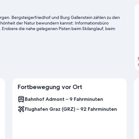
ergen. Bergsteigerfriedhof und Burg Gallenstein zählen zu den
chönheit der Natur bewundern kannst: Informationsbüro
Erobere die nahe gelegenen Pisten beim Skilanglauf, beim
 anderen Wintersportarten wie Schneeschuhwandern.
Zum
Fortbewegung vor Ort
Bahnhof Admont – 9 Fahrminuten
Flughafen Graz (GRZ) – 92 Fahrminuten