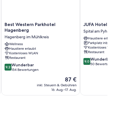
Best
JUFA
Best Western Parkhotel
JUFA Hotel Spital a
Western
Hotel
Hagenberg
Spital am Pyhrn
Parkhotel
Spital
Hagenberg im Mühlkreis
Haustiere erlaubt
Hagenberg
am
Parkplatz inbegriffen
Hagenberg
Wellness
Pyhrn
Kostenloses WLAN
Haustiere erlaubt
im
Spital
Restaurant
Kostenloses WLAN
Mühlkreis
am
Restaurant
9.0
Wunderbar
Pyhrn
9,0
von
50 Bewertungen
9.2
Wunderbar
9,2
10,
von
154 Bewertungen
Wunderbar,
10,
Der
87 €
50
Wunderbar,
Preis
Bewertungen
154
inkl. Steuern & Gebühren
inkl. S
beträgt
16. Aug.–17. Aug.
Bewertungen
87 €