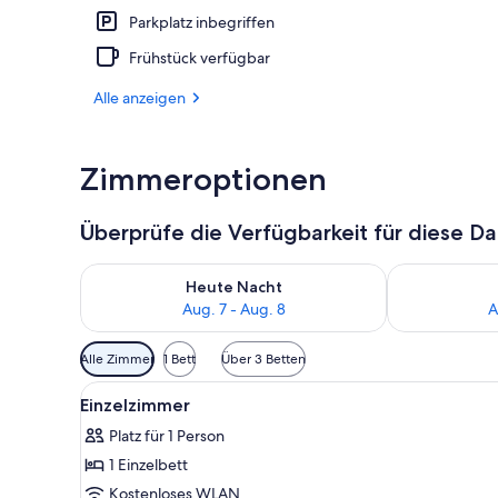
Parkplatz inbegriffen
Wellness
Frühstück verfügbar
Alle anzeigen
Zimmeroptionen
Überprüfe die Verfügbarkeit für diese D
Überprüfe die Verfügbarkeit für heute Nacht, Aug. 7
Überprüfe die
Heute Nacht
Aug. 7 - Aug. 8
A
Verfügbare
Alle Zimmer
1 Bett
Über 3 Betten
Filter
Alle
Ein Hotelzimmer mit einem Bet
für
9
Einzelzimmer
Fotos
Zimmer
Platz für 1 Person
für
1 Einzelbett
Einzelzimmer
anzeigen
Kostenloses WLAN