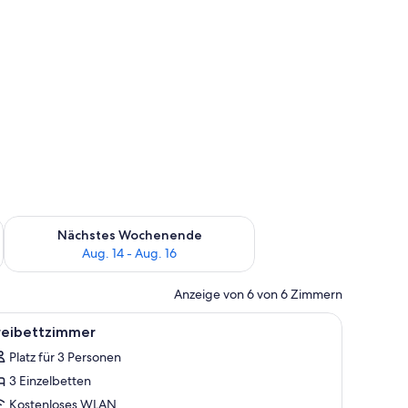
es Wochenende, Aug. 7 - Aug. 9.
Überprüfe die Verfügbarkeit für nächstes Wochenende, Aug. 1
Nächstes Wochenende
Aug. 14 - Aug. 16
Anzeige von 6 von 6 Zimmern
durchgegangene Tür sichtbaren Badezimmer.
wäsche
le
Ein Zimmer mit zwei Betten, einem Schreibtis
6
reibettzimmer
otos
Platz für 3 Personen
ür
3 Einzelbetten
reibettzimmer
nzeigen
Kostenloses WLAN