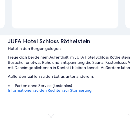
JUFA Hotel Schloss Röthelstein
Hotel in den Bergen gelegen
Freue dich bei deinem Aufenthalt im JUFA Hotel Schloss Röthelstein 
Besuche für etwas Ruhe und Entspannung die Sauna. Kostenloses W
mit Daheimgebliebenen in Kontakt bleiben kannst. Außerdem könne
Außerdem zählen zu den Extras unter anderem:
Parken ohne Service (kostenlos)
Informationen zu den Rechten zur Stornierung
Ein Frühstücksbuffet (gegen Aufpreis), Unterstützung bei der
Unterkunft
Tagungsräume, ein Bankettsaal und ein Ballsaal
Hotel Dachstein
Garner Hotel Klagenfurt Moser Verd
Zimmerausstattung
Alle Gästezimmer im JUFA Hotel Schloss Röthelstein bestechen du