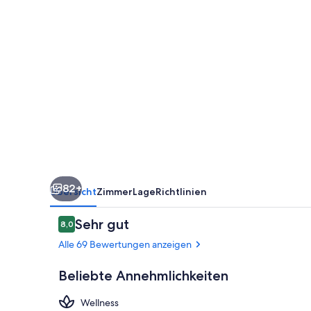
82+
Übersicht
Zimmer
Lage
Richtlinien
Bewertungen
Sehr gut
8,0
8,0 von 10.
Alle 69 Bewertungen anzeigen
Beliebte Annehmlichkeiten
Wellness