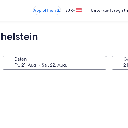
•
App öffnen
EUR
Unterkunft registr
helstein
Daten
G