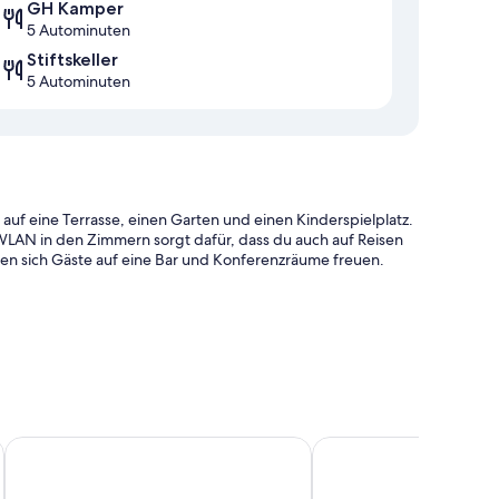
GH Kamper
5 Autominuten
Stiftskeller
5 Autominuten
auf eine Terrasse, einen Garten und einen Kinderspielplatz.
LAN in den Zimmern sorgt dafür, dass du auch auf Reisen
n sich Gäste auf eine Bar und Konferenzräume freuen.
 Tourenplanung/beim Ticketerwerb und Rauchverbot in der
ino by IHG
Best Western Parkhotel Hagenberg
JUFA Hotel Spital am P
rch Komforts wie kostenloses WLAN und Safes.