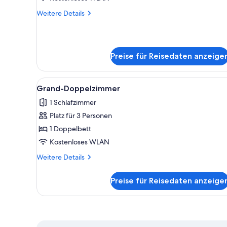
Weitere
Weitere Details
Details
für
Einzelzimmer
Preise für Reisedaten anzeige
Alle
Grand-Doppelzimmer | Zimmer
8
Grand-Doppelzimmer
Fotos
1 Schlafzimmer
für
Platz für 3 Personen
Grand-
Doppelzimmer
1 Doppelbett
anzeigen
Kostenloses WLAN
Weitere
Weitere Details
Details
für
Preise für Reisedaten anzeige
Grand-
Doppelzimmer