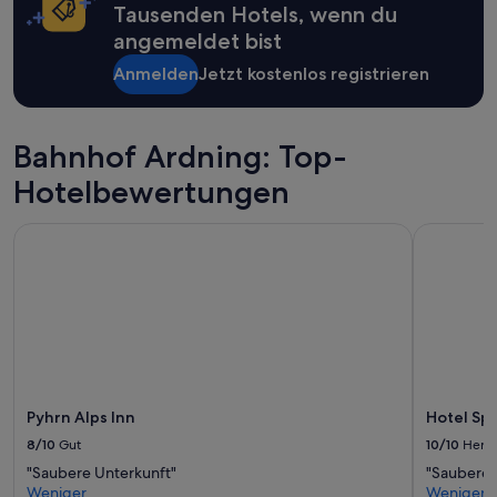
Tausenden Hotels, wenn du
angemeldet bist
Anmelden
Jetzt kostenlos registrieren
Bahnhof Ardning: Top-
Hotelbewertungen
Pyhrn Alps Inn
Hotel Sp
Pyhrn Alps Inn
Hotel Sp
8/10
Gut
10/10
Herv
"Saubere Unterkunft"
"Sauberes
Weniger
Weniger