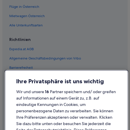
Flüge in Österreich
Admont Hotels
Hütten in Admont
Mietwagen Österreich
Pensionen in Admont
Alle Unterkunftsarten
Private Ferienhäuser in Admont
Richtlinien
Villen in Admont
Expedia.at AGB
Wohnungen in Altlassing
Allgemeine Geschäftsbedingungen von Vrbo
B&B in Ardning
Barrierefreiheit
Chalets in Ardning
Günstige in Ardning
Einreisebestimmungen
Ihre Privatsphäre ist uns wichtig
Ardning Hotels
Datenschutzerklärung
Wir und unsere
16
Partner speichern und/ oder greifen
Hütten in Ardning
Cookie-Erklärung
auf Informationen auf einem Gerät zu, z.B. auf
Pensionen in Ardning
eindeutige Kennungen in Cookies, um
Rechtliche Hinweise/Kontakt
personenbezogene Daten zu verarbeiten. Sie können
Cottages in Bahnhof Ardning
Inhaltsrichtlinien und Melden von Inhalten
Ihre Präferenzen akzeptieren oder verwalten. Klicken
Hotels nahe Bahnhof Ardning
Sie dazu bitte unten oder besuchen Sie jederzeit die
Hilfe
Hotels nahe Bahnhof Frauenberg/Enns