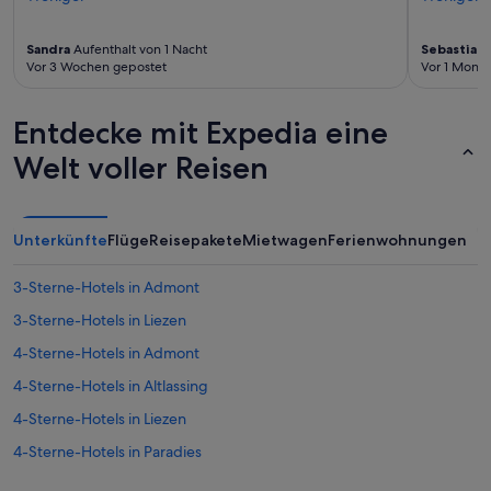
Sandra
Aufenthalt von 1 Nacht
Sebastian
A
Vor 3 Wochen gepostet
Vor 1 Monat
Entdecke mit Expedia eine
Welt voller Reisen
Unterkünfte
Flüge
Reisepakete
Mietwagen
Ferienwohnungen
3-Sterne-Hotels in Admont
3-Sterne-Hotels in Liezen
4-Sterne-Hotels in Admont
4-Sterne-Hotels in Altlassing
4-Sterne-Hotels in Liezen
4-Sterne-Hotels in Paradies
5-Sterne-Hotels in Admont