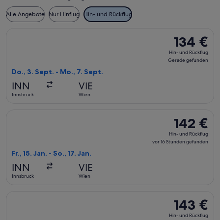
Alle Angebote
Nur Hinflug
Hin- und Rückflug
Flug mit Austrian Airlines auswählen, Abflug Do., 3. Sept. a
134 €
134 €
Hin-
Hin- und Rückflug
und
Gerade gefunden
Rückflug,
Do., 3. Sept. - Mo., 7. Sept.
Gerade
INN
VIE
gefunden
Innsbruck
Wien
Flug mit Austrian Airlines auswählen, Abflug Fr., 15. Jan. ab
142 €
142 €
Hin-
Hin- und Rückflug
und
vor 16 Stunden gefunden
Rückflug,
Fr., 15. Jan. - So., 17. Jan.
vor
INN
VIE
16 Stunden
Innsbruck
Wien
gefunden
Flug mit Austrian Airlines auswählen, Abflug Di., 27. Okt. ab
143 €
143 €
Hin-
Hin- und Rückflug