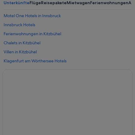
Unterkünfte
Flüge
Reisepakete
Mietwagen
Ferienwohnungen
An
Motel One Hotels in Innsbruck
Innsbruck Hotels
Ferienwohnungen in Kitzbühel
Chalets in Kitzbühel
Villen in Kitzbühel
Klagenfurt am Wörthersee Hotels
Linz Hotels
Obertauern Hotels
Salzburg Hotels
Chalets in Steiermark
Ferienwohnungen in Wien
B&B in Wien
Hotels mit Frühstück in Wien
Wien Hotels