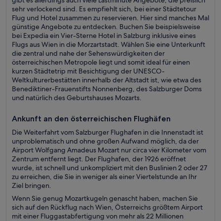
gibt es allerdings auch viele Lastminute Angebote, die preislich
sehr verlockend sind. Es empfiehlt sich, bei einer Städtetour
Flug und Hotel zusammen zu reservieren. Hier sind manches Mal
günstige Angebote zu entdecken. Buchen Sie beispielsweise
bei Expedia ein Vier-Sterne Hotel in Salzburg inklusive eines
Flugs aus Wien in die Morzartstadt. Wählen Sie eine Unterkunft
die zentral und nahe der Sehenswürdigkeiten der
österreichischen Metropole liegt und somit ideal für einen
kurzen Städtetrip mit Besichtigung der UNESCO-
Weltkulturerbestätten innerhalb der Altstadt ist, wie etwa des
Benediktiner-Frauenstifts Nonnenberg, des Salzburger Doms
und natürlich des Geburtshauses Mozarts.
Ankunft an den österreichischen Flughäfen
Die Weiterfahrt vom Salzburger Flughafen in die Innenstadt ist
unproblematisch und ohne großen Aufwand möglich, da der
Airport Wolfgang Amadeus Mozart nur circa vier Kilometer vom
Zentrum entfernt liegt. Der Flughafen, der 1926 eröffnet
wurde, ist schnell und unkompliziert mit den Buslinien 2 oder 27
zu erreichen, die Sie in weniger als einer Viertelstunde an Ihr
Ziel bringen.
Wenn Sie genug Mozartkugeln genascht haben, machen Sie
sich auf den Rückflug nach Wien, Österreichs größtem Airport
mit einer Fluggastabfertigung von mehr als 22 Millionen