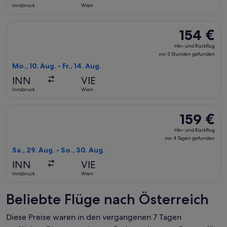
16 Stunden
Innsbruck
Wien
gefunden
Flug mit Austrian Airlines auswählen, Abflug Mo., 10. Aug. a
154 €
154 €
Hin-
Hin- und Rückflug
und
vor 3 Stunden gefunden
Rückflug,
Mo., 10. Aug. - Fr., 14. Aug.
vor
INN
VIE
3 Stunden
Innsbruck
Wien
gefunden
Flug mit Austrian Airlines auswählen, Abflug Sa., 29. Aug. a
159 €
159 €
Hin-
Hin- und Rückflug
und
vor 4 Tagen gefunden
Rückflug,
Sa., 29. Aug. - So., 30. Aug.
vor
INN
VIE
4 Tagen
Innsbruck
Wien
gefunden
Beliebte Flüge nach Österreich
Diese Preise waren in den vergangenen 7 Tagen