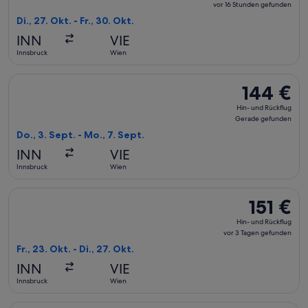
und
vor 16 Stunden gefunden
Rückflug,
Di., 27. Okt. - Fr., 30. Okt.
vor
INN
VIE
16 Stunden
Innsbruck
Wien
gefunden
Flug mit Austrian Airlines auswählen, Abflug Do., 3. Sept. a
144 €
144 €
Hin-
Hin- und Rückflug
und
Gerade gefunden
Rückflug,
Do., 3. Sept. - Mo., 7. Sept.
Gerade
INN
VIE
gefunden
Innsbruck
Wien
Flug mit Austrian Airlines auswählen, Abflug Fr., 23. Okt. ab
151 €
151 €
Hin-
Hin- und Rückflug
und
vor 3 Tagen gefunden
Rückflug,
Fr., 23. Okt. - Di., 27. Okt.
vor
INN
VIE
3 Tagen
Innsbruck
Wien
gefunden