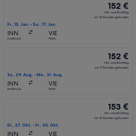
Flug mit Austrian Airlines auswählen, Abflug Fr., 15. Jan. ab
152 €
152 €
Hin-
Hin- und Rückflug
und
vor 16 Stunden gefunden
Rückflug,
Fr., 15. Jan. - So., 17. Jan.
vor
INN
VIE
16 Stunden
Innsbruck
Wien
gefunden
Flug mit Austrian Airlines auswählen, Abflug Sa., 29. Aug. a
152 €
152 €
Hin-
Hin- und Rückflug
und
vor 17 Stunden gefunden
Rückflug,
Sa., 29. Aug. - Mo., 31. Aug.
vor
INN
VIE
17 Stunden
Innsbruck
Wien
gefunden
Flug mit Austrian Airlines auswählen, Abflug Di., 27. Okt. ab
153 €
153 €
Hin-
Hin- und Rückflug
und
vor 16 Stunden gefunden
Rückflug,
Di., 27. Okt. - Fr., 30. Okt.
vor
INN
VIE