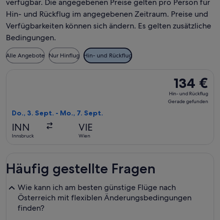
verfügbar. Die angegebenen Preise gelten pro Person für
Hin- und Rückflug im angegebenen Zeitraum. Preise und
Verfügbarkeiten können sich ändern. Es gelten zusätzliche
Bedingungen.
Alle Angebote
Nur Hinflug
Hin- und Rückflug
Flug mit Austrian Airlines auswählen, Abflug Do., 3. Sept. a
134 €
134 €
Hin-
Hin- und Rückflug
und
Gerade gefunden
Rückflug,
Do., 3. Sept. - Mo., 7. Sept.
Gerade
INN
VIE
gefunden
Innsbruck
Wien
Häufig gestellte Fragen
Wie kann ich am besten günstige Flüge nach
Österreich mit flexiblen Änderungsbedingungen
finden?