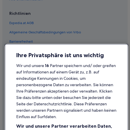
Richtlinien
Expedia.at AGB
Allgemeine Geschäftsbedingungen von Vrbo
Barrierefreiheit
Einreisebestimmungen
Ihre Privatsphäre ist uns wichtig
Datenschutzerklärung
Wir und unsere
16
Partner speichern und/ oder greifen
Cookie-Erklärung
auf Informationen auf einem Gerät zu, z.B. auf
eindeutige Kennungen in Cookies, um
Rechtliche Hinweise/Kontakt
personenbezogene Daten zu verarbeiten. Sie können
Inhaltsrichtlinien und Melden von Inhalten
Ihre Präferenzen akzeptieren oder verwalten. Klicken
Sie dazu bitte unten oder besuchen Sie jederzeit die
Hilfe
Seite der Datenschutzrichtlinie. Diese Präferenzen
werden unseren Partnern signalisiert und haben keinen
Hilfe
Einfluss auf Surfdaten.
Buchung ändern oder stornieren
Wir und unsere Partner verarbeiten Daten,