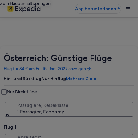
Zum Hauptinhalt springen
App herunterladen
Österreich: Günstige Flüge
Wird
Flug für 84 € am Fr., 15. Jan. 2027 anzeigen
in
Hin- und Rückflug
Nur Hinflug
Mehrere Ziele
einem
neuen
Fenster
Nur Direktflüge
geöffnet
Passagiere, Reiseklasse
1 Passagier, Economy
Flug 1
Abreiseort