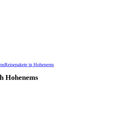
ms
Reisepakete in Hohenems
ach Hohenems