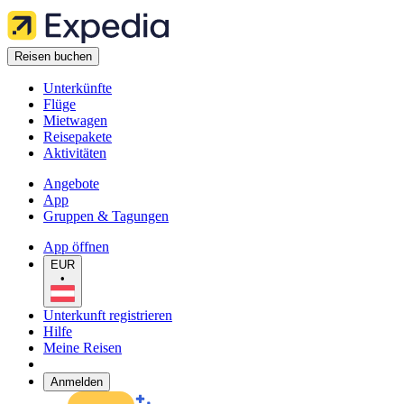
Reisen buchen
Unterkünfte
Flüge
Mietwagen
Reisepakete
Aktivitäten
Angebote
App
Gruppen & Tagungen
App öffnen
EUR
•
Unterkunft registrieren
Hilfe
Meine Reisen
Anmelden