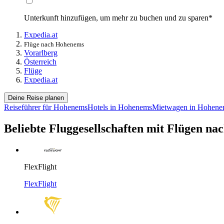
Unterkunft hinzufügen, um mehr zu buchen und zu sparen*
Expedia.at
Flüge nach Hohenems
Vorarlberg
Österreich
Flüge
Expedia.at
Deine Reise planen
Reiseführer für Hohenems
Hotels in Hohenems
Mietwagen in Hohene
Beliebte Fluggesellschaften mit Flügen n
FlexFlight
FlexFlight