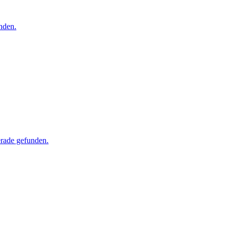
nden.
erade gefunden.